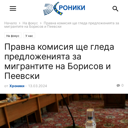
Начало
На фокус
Правна комисия ще гледа предложенията за
мигрантите на Борисов и Пеевски
На фокус
У нас
Правна комисия ще гледа
предложенията за
мигрантите на Борисов и
Пеевски
0
от
Хроники
-
13.03.2024