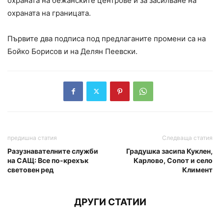
охраната на бежанските центрове и за засилване на
охраната на границата.
Първите два подписа под предлаганите промени са на
Бойко Борисов и на Делян Пеевски.
предишна статия
Следваща статия
Разузнавателните служби
Градушка засипа Куклен,
на САЩ: Все по-крехък
Карлово, Сопот и село
световен ред
Климент
ДРУГИ СТАТИИ