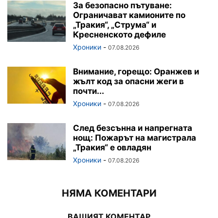
За безопасно пътуване:
Ограничават камионите по
„Тракия“, „Струма“ и
Кресненското дефиле
Хроники
-
07.08.2026
Внимание, горещо: Оранжев и
жълт код за опасни жеги в
почти...
Хроники
-
07.08.2026
След безсънна и напрегната
нощ: Пожарът на магистрала
„Тракия“ е овладян
Хроники
-
07.08.2026
НЯМА КОМЕНТАРИ
ВАШИЯТ КОМЕНТАР