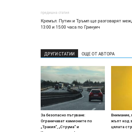
предишна статия
Кремъл: Путин и Тръмп ще разговарят меж
13:00 и 15:00 часа по Гринуич
ДРУГИ СТАТИИ
ОЩЕ ОТ АВТОРА
За безопасно пътуване:
Внимание, 
Ограничават камионите по
жълт код з
„Тракия“, „Струма“ и
цялата ст