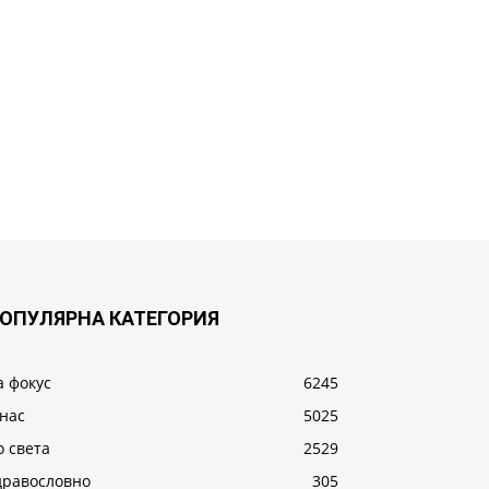
ОПУЛЯРНА КАТЕГОРИЯ
а фокус
6245
 нас
5025
о света
2529
дравословно
305