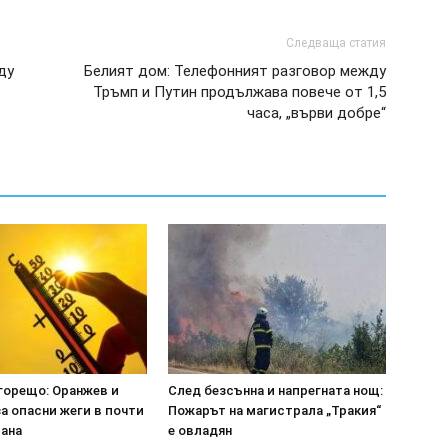
Следваща статия
ду
Белият дом: Телефонният разговор между
Тръмп и Путин продължава повече от 1,5
часа, „върви добре“
горещо: Оранжев и
След безсънна и напрегната нощ:
а опасни жеги в почти
Пожарът на магистрала „Тракия“
рана
е овладян