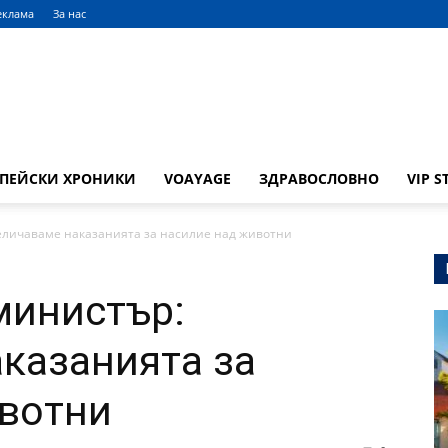
еклама
За нас
ОПЕЙСКИ ХРОНИКИ
VOAYAGE
ЗДРАВОСЛОВНО
VIP S
еличаваме наказанията за насилие над животни
министър:
казанията за
ивотни