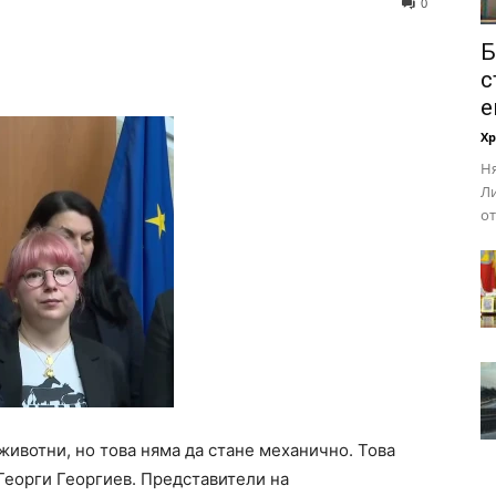
0
Б
с
е
Х
Ня
Ли
от
животни, но това няма да стане механично. Това
Георги Георгиев. Представители на