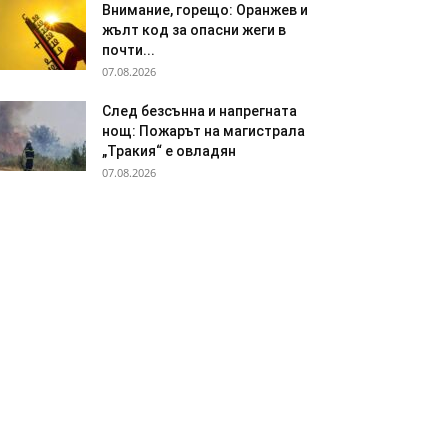
Внимание, горещо: Оранжев и
жълт код за опасни жеги в
почти...
07.08.2026
След безсънна и напрегната
нощ: Пожарът на магистрала
„Тракия“ е овладян
07.08.2026