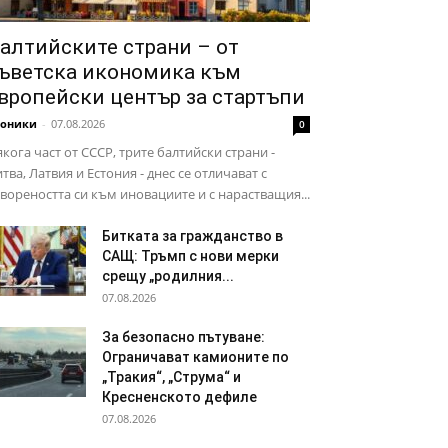
алтийските страни – от
ъветска икономика към
вропейски център за стартъпи
роники
-
07.08.2026
0
кога част от СССР, трите балтийски страни -
тва, Латвия и Естония - днес се отличават с
вореността си към иновациите и с нарастващия...
Битката за гражданство в
САЩ: Тръмп с нови мерки
срещу „родилния...
07.08.2026
За безопасно пътуване:
Ограничават камионите по
„Тракия“, „Струма“ и
Кресненското дефиле
07.08.2026