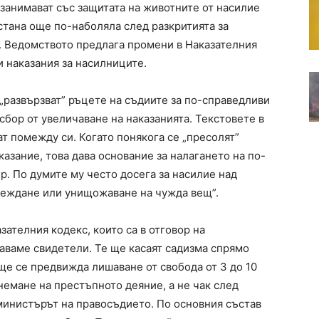
занимават със защитата на животните от насилие
стана още по-наболяла след разкритията за
. Ведомството предлага промени в Наказателния
и наказания за насилниците.
 „развързват” ръцете на съдиите за по-справедливи
бор от увеличаване на наказанията. Текстовете в
ат помежду си. Когато понякога се „пресолят”
азание, това дава основание за налагането на по-
р. По думите му често досега за насилие над
вреждане или унищожаване на чужда вещ”.
зателния кодекс, които са в отговор на
таваме свидетели. Те ще касаят садизма спрямо
ще се предвижда лишаване от свобода от 3 до 10
немане на престъпното деяние, а не чак след
 министърът на правосъдието. По основния състав