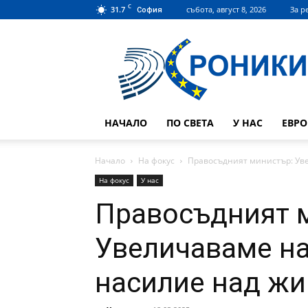
C
31.7
събота, август 8, 2026
За р
София
Hroniki.bg
НАЧАЛО
ПО СВЕТА
У НАС
ЕВР
Начало
На фокус
Правосъдният министър: Ув
На фокус
У нас
Правосъдният 
Увеличаваме на
насилие над ж