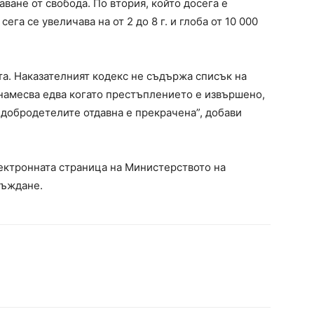
аване от свобода. По втория, който досега е
сега се увеличава на от 2 до 8 г. и глоба от 10 000
та. Наказателният кодекс не съдържа списък на
намесва едва когато престъплението е извършено,
 добродетелите отдавна е прекрачена”, добави
ектронната страница на Министерството на
съждане.