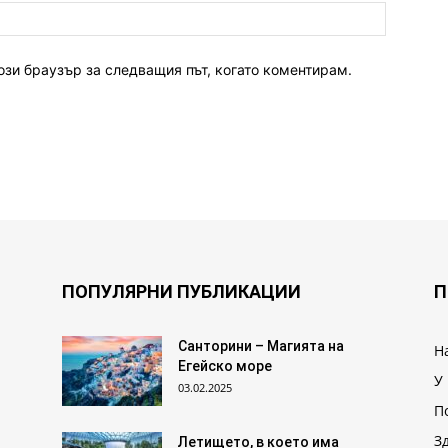
ози браузър за следващия път, когато коментирам.
ПОПУЛЯРНИ ПУБЛИКАЦИИ
П
Санторини – Магията на
Н
Егейско море
У
03.02.2025
П
З
Летището, в което има