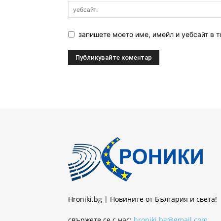
запишете моето име, имейл и уебсайт в т
Hroniki.bg | Новините от България и света!
свържете се с нас:
hroniki.bg@gmail.com