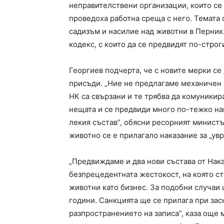
неправителствени организации, които се 
проведоха работна среща с него. Темата 
садизъм и насилие над животни в Перник
кодекс, с които да се предвидят по-строг
Георгиев подчерта, че с новите мерки се
присъди. „Ние не предлагаме механичен с
НК са свързани и те трябва да комуникир
нещата и се предвиди много по-тежко нак
лекия състав”, обясни ресорният министъ
животно се е прилагало наказание за „у
„Предвиждаме и два нови състава от Нака
безпрецедентната жестокост, на която с
животни като бизнес. За подобни случаи 
години. Санкцията ще се прилага при зас
разпространението на записа”, каза още