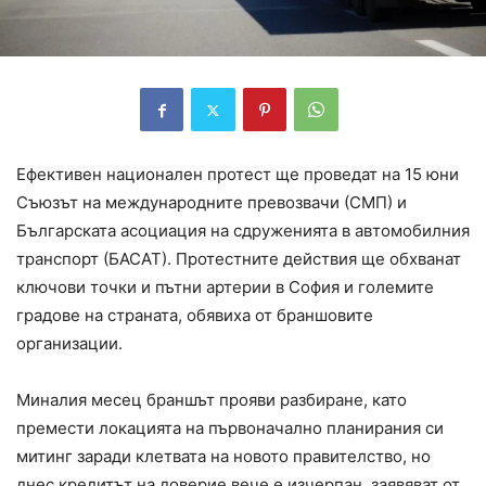
Ефективен национален протест ще проведат на 15 юни
Съюзът на международните превозвачи (СМП) и
Българската асоциация на сдруженията в автомобилния
транспорт (БАСАТ). Протестните действия ще обхванат
ключови точки и пътни артерии в София и големите
градове на страната, обявиха от браншовите
организации.
Миналия месец браншът прояви разбиране, като
премести локацията на първоначално планирания си
митинг заради клетвата на новото правителство, но
днес кредитът на доверие вече е изчерпан, заявяват от