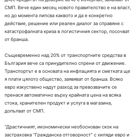
СМП. Вече един месец новото правителство е на власт,
но до момента липсва каквото и да е конкретно
действие, решение или реален диалог за справяне с
катастрофалната криза в логистичния сектор, посочват
от бранша.
Същевременно над 20% от транспортните средства в
България вече са принудително спрени от движение.
Транспортът е в основата на инфлацията и сметката ще
я плати цялото общество, заявяват от бранша. Всяко
евро изкуствено надут разход за превозвачите се
пренася автоматично върху крайната цена на всяка
стока, хранителен продукт и услуга в магазина,
допълват от СМП.
“Драстичният, икономически необоснован скок на
застраховка “Гражданска отговорност” с хиляди евро и