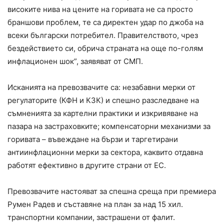
високите нива на цените на горивата не са просто
браншови проблем, те са директен удар по джоба на
всеки български потребител. Правителството, чрез
бездействието си, обрича страната на още по-голям
инфлационен шок”, заявяват от СМП.
Исканията на превозвачите са: незабавни мерки от
регулаторите (КФН и КЗК) и спешно разследване на
съмненията за картелни практики и изкривяване на
пазара на застраховките; компенсаторни механизми за
горивата – въвеждане на бързи и таргетирани
антиинфлационни мерки за сектора, каквито отдавна
работят ефективно в другите страни от ЕС.
Превозвачите настояват за спешна среща при премиера
Румен Радев и съставяне на план за над 15 хил.
транспортни компании, застрашени от фалит.