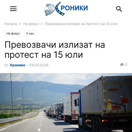
Начало
На фокус
Превозвачи излизат на протест на 15 юли
На фокус
У нас
Превозвачи излизат на
протест на 15 юли
0
от
Хроники
-
09.06.2026