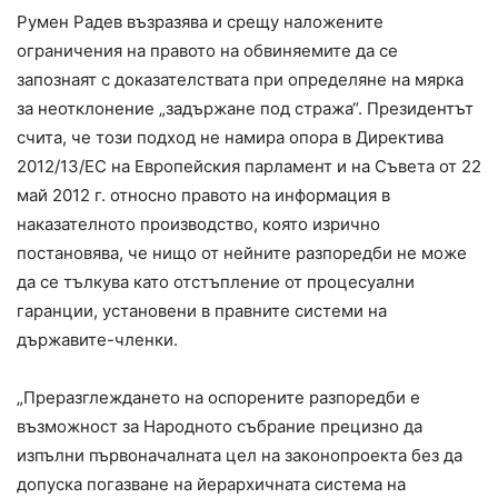
Румен Радев възразява и срещу наложените
ограничения на правото на обвиняемите да се
запознаят с доказателствата при определяне на мярка
за неотклонение „задържане под стража“. Президентът
счита, че този подход не намира опора в Директива
2012/13/ЕС на Европейския парламент и на Съвета от 22
май 2012 г. относно правото на информация в
наказателното производство, която изрично
постановява, че нищо от нейните разпоредби не може
да се тълкува като отстъпление от процесуални
гаранции, установени в правните системи на
държавите-членки.
„Преразглеждането на оспорените разпоредби е
възможност за Народното събрание прецизно да
изпълни първоначалната цел на законопроекта без да
допуска погазване на йерархичната система на