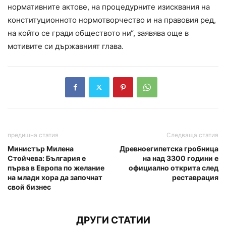
нормативните актове, на процедурните изисквания на
конституционното нормотворчество и на правовия ред,
на който се гради обществото ни“, заявява още в
мотивите си държавният глава.
предишна статия
Следваща статия
Министър Милена
Древноегипетска гробница
Стойчева: България е
на над 3300 години е
първа в Европа по желание
официално открита след
на млади хора да започнат
реставрация
свой бизнес
ДРУГИ СТАТИИ