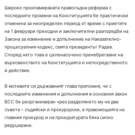
Широко прокламираната правосъдна реформа с
последните промени на Конституцията бе практически
отменена за неопределен период от време с приетите
на 1 февруари преходни и заключителни разпоредби на
Закона за изменение и допълнение на Наказателно-
процесуалния кодекс, смята президентът Радев.
Според него това е целенасочено пренебрегване на
върховенството на Конституцията и непосредственото
ѝ действие.
В мотивите си държавният глава припомня, че с
последните изменения и допълнения в основния закон
ВСС бе реорганизиран чрез разделянето му на два
съвета – съдийски и прокурорски, а правомощията на
главния прокурор и на прокуратурата бяха силно
редуцирани.