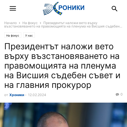
Начало
На фокус
Президентът наложи вето върху
възстановяването на правомощията на пленума на Висшия съдебен...
На фокус
У нас
Президентът наложи вето
върху възстановяването на
правомощията на пленума
на Висшия съдебен съвет и
на главния прокурор
0
от
Хроники
-
12.02.2024