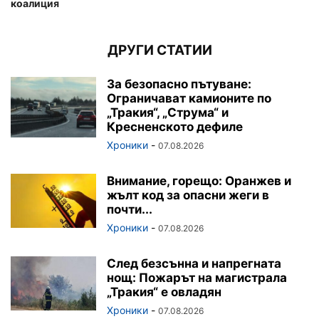
коалиция
ДРУГИ СТАТИИ
За безопасно пътуване:
Ограничават камионите по
„Тракия“, „Струма“ и
Кресненското дефиле
Хроники
-
07.08.2026
Внимание, горещо: Оранжев и
жълт код за опасни жеги в
почти...
Хроники
-
07.08.2026
След безсънна и напрегната
нощ: Пожарът на магистрала
„Тракия“ е овладян
Хроники
-
07.08.2026