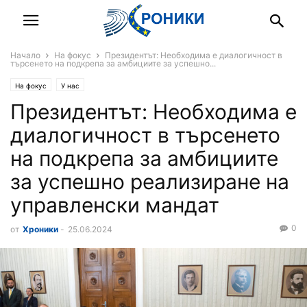
Начало
На фокус
Президентът: Необходима е диалогичност в
търсенето на подкрепа за амбициите за успешно...
На фокус
У нас
Президентът: Необходима е
диалогичност в търсенето
на подкрепа за амбициите
за успешно реализиране на
управленски мандат
0
от
Хроники
-
25.06.2024