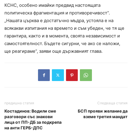
КСНС, особено имайки предвид настоящата
политическа фрагментация и противоречивост“.
„Нашата църква е достатъчно мъдра, устояла е на
всякакви изпитания на времето и съм убеден, че тя ще
гарантира, както и в момента, своята независимост и
самостоятелност. Бъдете сигурни, че ако се наложи,
ще реагираме“, заяви още държавният глава.
предишна статия
Следваща статия
Костадинов: Водили сме
БСП прояви желание да
разговори със знакови
вземе третия мандат
лица от ПП-ДБ за подкрепа
на анти ГЕРБ-ДПС