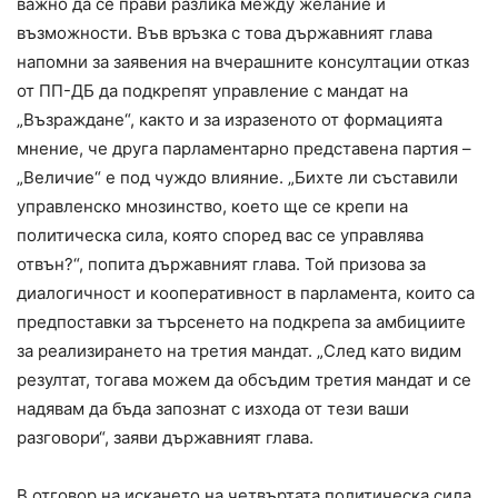
важно да се прави разлика между желание и
възможности. Във връзка с това държавният глава
напомни за заявения на вчерашните консултации отказ
от ПП-ДБ да подкрепят управление с мандат на
„Възраждане“, както и за изразеното от формацията
мнение, че друга парламентарно представена партия –
„Величие“ е под чуждо влияние. „Бихте ли съставили
управленско мнозинство, което ще се крепи на
политическа сила, която според вас се управлява
отвън?“, попита държавният глава. Той призова за
диалогичност и кооперативност в парламента, които са
предпоставки за търсенето на подкрепа за амбициите
за реализирането на третия мандат. „След като видим
резултат, тогава можем да обсъдим третия мандат и се
надявам да бъда запознат с изхода от тези ваши
разговори“, заяви държавният глава.
В отговор на искането на четвъртата политическа сила