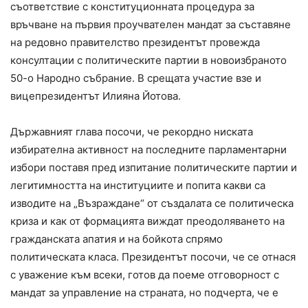
съответствие с конституционната процедура за
връчване на първия проучвателен мандат за съставяне
на редовно правителство президентът провежда
консултации с политическите партии в новоизбраното
50-о Народно събрание. В срещата участие взе и
вицепрезидентът Илияна Йотова.
Държавният глава посочи, че рекордно ниската
избирателна активност на последните парламентарни
избори поставя пред изпитание политическите партии и
легитимността на институциите и попита какви са
изводите на „Възраждане“ от създалата се политическа
криза и как от формацията виждат преодоляването на
гражданската апатия и на бойкота спрямо
политическата класа. Президентът посочи, че се отнася
с уважение към всеки, готов да поеме отговорност с
мандат за управление на страната, но подчерта, че е