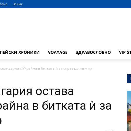
клама
За нас
ОПЕЙСКИ ХРОНИКИ
VOAYAGE
ЗДРАВОСЛОВНО
VIP S
солидарна с Украйна в битката ѝ за справедлив мир
гария остава
айна в битката ѝ за
р