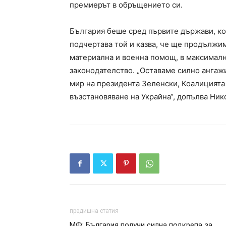
премиерът в обръщението си.
България беше сред първите държави, кои
подчертава той и казва, че ще продължим
материална и военна помощ, в максимал
законодателство. „Оставаме силно ангаж
мир на президента Зеленски, Коалицията 
възстановяване на Украйна“, допълва Ни
предишна статия
МФ: България получи силна подкрепа за