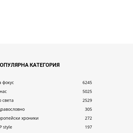
ОПУЛЯРНА КАТЕГОРИЯ
а фокус
6245
 нас
5025
о света
2529
дравословно
305
вропейски хроники
272
P style
197