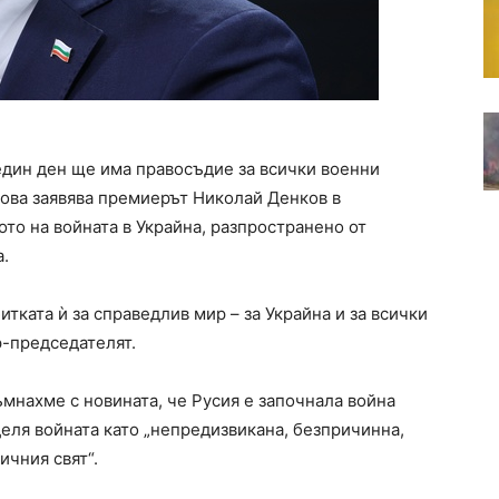
един ден ще има правосъдие за всички военни
ова заявява премиерът Николай Денков в
то на войната в Украйна, разпространено от
.
итката ѝ за справедлив мир – за Украйна и за всички
р-председателят.
ъмнахме с новината, че Русия е започнала война
еля войната като „непредизвикана, безпричинна,
ичния свят“.