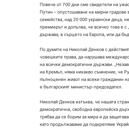
Повече от 700 дни сме свидетели на ужас
Путин – опустошаване на мирни градове в
семейства, над 20 000 украински деца, н
премиерът и допълва, че всичко това е с
държава, в сърцето на Европа, или да бъ
По думите на Николай Денков с действият
човешките права, да нарушава междунаро
на всички демократични държави. „Неза
на Кремъл, няма никакво съмнение, че Р
пълноценен живот на всеки гражданин на
е българският министър-председател.
Николай Денков изтъква, че нашата стран
демократична, свободна европейска държ
трябва да се борим за мира и да защитав
като продължаваме да подкрепяме Украйна