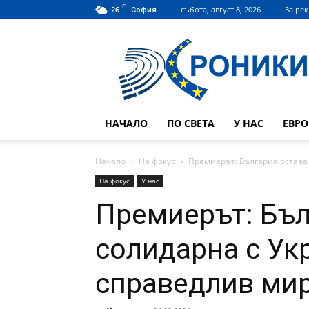
C
26
събота, август 8, 2026
За ре
София
Hroniki.bg
НАЧАЛО
ПО СВЕТА
У НАС
ЕВР
Начало
На фокус
Премиерът: България остава 
На фокус
У нас
Премиерът: Бъл
солидарна с Укр
справедлив ми