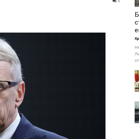
0
Б
с
е
Х
Ня
Ли
от