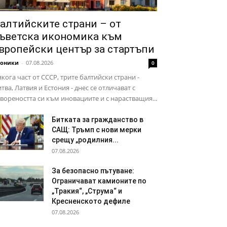
алтийските страни – от
ъветска икономика към
вропейски център за стартъпи
роники
-
07.08.2026
0
кога част от СССР, трите балтийски страни -
тва, Латвия и Естония - днес се отличават с
вореността си към иновациите и с нарастващия...
Битката за гражданство в
САЩ: Тръмп с нови мерки
срещу „родилния...
07.08.2026
За безопасно пътуване:
Ограничават камионите по
„Тракия“, „Струма“ и
Кресненското дефиле
07.08.2026