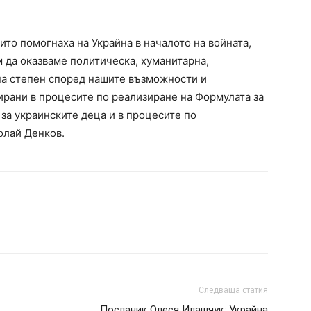
то помогнаха на Украйна в началото на войната,
 да оказваме политическа, хуманитарна,
на степен според нашите възможности и
ирани в процесите по реализиране на Формулата за
за украинските деца и в процесите по
колай Денков.
Следваща статия
Посланик Олеся Илашчук: Украйна