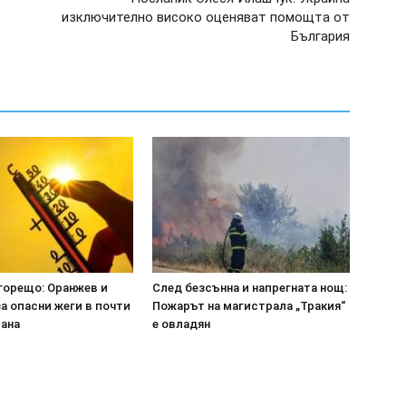
изключително високо оценяват помощта от
България
горещо: Оранжев и
След безсънна и напрегната нощ:
а опасни жеги в почти
Пожарът на магистрала „Тракия“
рана
е овладян