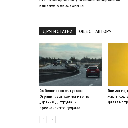
влизане в еврозоната
ДРУГИ СТАТИИ
ОЩЕ ОТ АВТОРА
За безопасно пътуване:
Внимание, 
Ограничават камионите по
жълт код з
„Тракия“, „Струма“ и
цялата ст
Кресненското дефиле