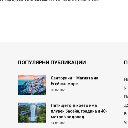
ПОПУЛЯРНИ ПУБЛИКАЦИИ
П
Санторини – Магията на
Н
Егейско море
У
03.02.2025
П
З
Летището, в което има
плувен басейн, градина и 40-
Е
метров водопад
VI
14.01.2025