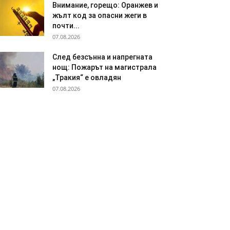
Внимание, горещо: Оранжев и
жълт код за опасни жеги в
почти...
07.08.2026
След безсънна и напрегната
нощ: Пожарът на магистрала
„Тракия“ е овладян
07.08.2026