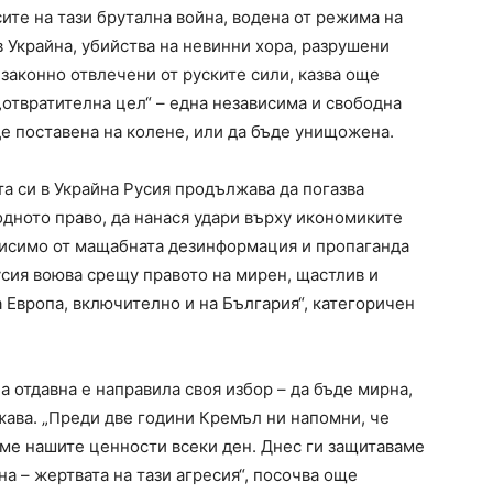
ите на тази брутална война, водена от режима на
 Украйна, убийства на невинни хора, разрушени
езаконно отвлечени от руските сили, казва още
 „отвратителна цел“ – една независима и свободна
де поставена на колене, или да бъде унищожена.
а си в Украйна Русия продължава да погазва
дното право, да нанася удари върху икономиките
висимо от мащабната дезинформация и пропаганда
усия воюва срещу правото на мирен, щастлив и
 Европа, включително и на България“, категоричен
а отдавна е направила своя избор – да бъде мирна,
ава. „Преди две години Кремъл ни напомни, че
аме нашите ценности всеки ден. Днес ги защитаваме
 – жертвата на тази агресия“, посочва още