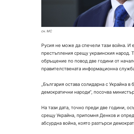
сн. МС
Русия не може да спечели тази война. И 
престъпления срещу украинския народ. Т
обръщение по повод две години от начало
правителствената информационна служба
„България остава солидарна с Украйна в б
демократични народи“, посочва министъ
На тази дата, точно преди две години, ос
срещу Украйна, припомня Денков и опред
абсурдна война, която разтърси демократ