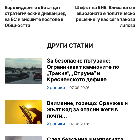
Евролидерите обсъждат
Шефът на БНБ: Влизането в
стратегическия дневен ред
еврозоната е политическо
на ЕС и висшите постове в
решение, у нас сега такова
Общността
липсва
ДРУГИ СТАТИИ
За безопасно пътуване:
Ограничават камионите по
„Тракия“, „Струма“ и
Кресненското дефиле
Хроники
-
07.08.2026
Внимание, горещо: Оранжев и
жълт код за опасни жеги в
почти...
Хроники
-
07.08.2026
След безсънна и напрегната