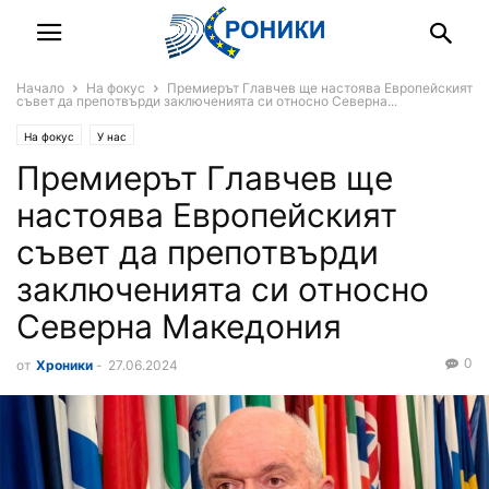
Начало
На фокус
Премиерът Главчев ще настоява Европейският
съвет да препотвърди заключенията си относно Северна...
На фокус
У нас
Премиерът Главчев ще
настоява Европейският
съвет да препотвърди
заключенията си относно
Северна Македония
0
от
Хроники
-
27.06.2024