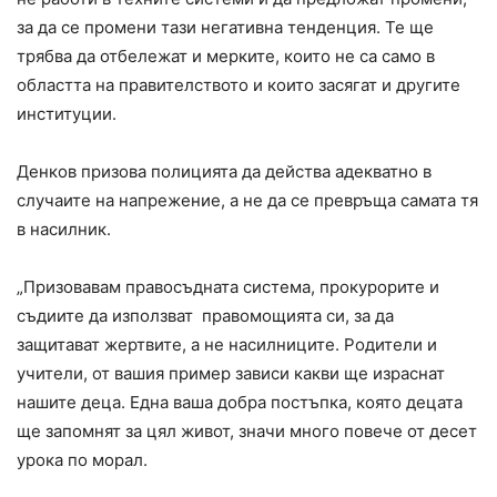
за да се промени тази негативна тенденция. Те ще
трябва да отбележат и мерките, които не са само в
областта на правителството и които засягат и другите
институции.
Денков призова полицията да действа адекватно в
случаите на напрежение, а не да се превръща самата тя
в насилник.
„Призовавам правосъдната система, прокурорите и
съдиите да използват правомощията си, за да
защитават жертвите, а не насилниците. Родители и
учители, от вашия пример зависи какви ще израснат
нашите деца. Една ваша добра постъпка, която децата
ще запомнят за цял живот, значи много повече от десет
урока по морал.