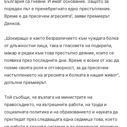
България са гневни. И имат основание. Защото за
пореден път е пренебрегнато едно престъпление.
Време е да пресечем агресията“, заяви премиерът
Денков.
„Шокиращо е както безразличието към чуждата болка
от длъжностни лица, така и гласовете на подкрепа,
макар и редки към това престъпно деяние, които се
появиха през последните дни. Време е всеки от нас да
поеме своята роля и отговорност, за да пресечем
настъплението на агресията и болката в нашия живот“,
допълни премиерът.
Той съобщи, че възлага на министрите на
правосъдието, на вътрешните работи, на труда и
социалната политика и на образованието и науката да
прегледат през следващата една седмица това, което
не работи в техните системи и да предложат промени,