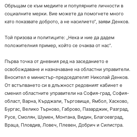
Обръщам се към медиите и популярните личности в
социалните мерки. Вие можете да помогнете много
като показвате доброто, а не насилието“, заяви Денков.
Той призова и политиците: „Нека и ние да дадем
положителния пример, който се очаква от нас“.
Първа точка от дневния ред на заседанието е
освобождаване и назначаване на областни управители.
Вносител е министър-председателят Николай Денков.
От встъпването си в длъжност редовният кабинет е
сменил областните управители на София-град, София-
област, Варна, Кърджали, Търговище, Ямбол, Хасково,
Бургас, Велико Търново, Габрово, Пазарджик, Разград,
Русе, Смолян, Шумен, Монтана, Видин, Благоевград,
Враца, Пловдив, Ловеч, Плевен, Добрич и Силистра.