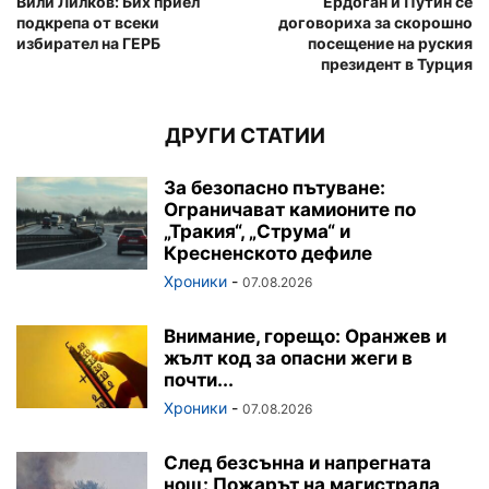
Вили Лилков: Бих приел
Ердоган и Путин се
подкрепа от всеки
договориха за скорошно
избирател на ГЕРБ
посещение на руския
президент в Турция
ДРУГИ СТАТИИ
За безопасно пътуване:
Ограничават камионите по
„Тракия“, „Струма“ и
Кресненското дефиле
Хроники
-
07.08.2026
Внимание, горещо: Оранжев и
жълт код за опасни жеги в
почти...
Хроники
-
07.08.2026
След безсънна и напрегната
нощ: Пожарът на магистрала