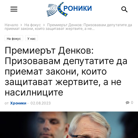
Начало
На фокус
Премиерът Денков: Призовавам депутатите да
приемат закони, които защитават жертвите, а не...
На фокус
У нас
Премиерът Денков:
Призовавам депутатите да
приемат закони, които
защитават жертвите, а не
насилниците
0
от
Хроники
-
02.08.2023