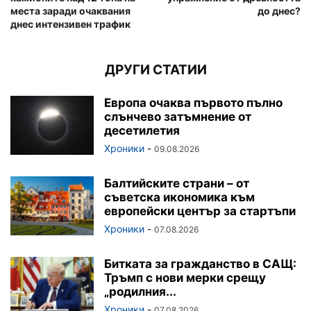
места заради очаквания
до днес?
днес интензивен трафик
ДРУГИ СТАТИИ
Европа очаква първото пълно
слънчево затъмнение от
десетилетия
Хроники
-
09.08.2026
Балтийските страни – от
съветска икономика към
европейски център за стартъпи
Хроники
-
07.08.2026
Битката за гражданство в САЩ:
Тръмп с нови мерки срещу
„родилния...
Хроники
-
07.08.2026