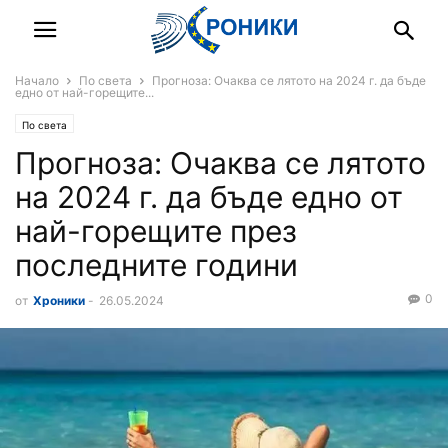
Начало
По света
Прогноза: Очаква се лятото на 2024 г. да бъде
едно от най-горещите...
По света
Прогноза: Очаква се лятото
на 2024 г. да бъде едно от
най-горещите през
последните години
0
от
Хроники
-
26.05.2024