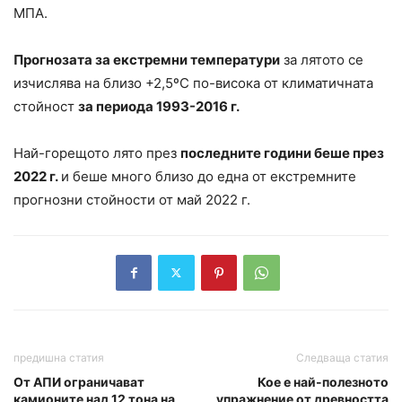
МПА.
Прогнозата за екстремни температури
за лятото се
изчислява на близо +2,5ºC по-висока от климатичната
стойност
за периода 1993-2016 г.
Най-горещото лято през
последните години беше през
2022 г.
и беше много близо до една от екстремните
прогнозни стойности от май 2022 г.
предишна статия
Следваща статия
От АПИ ограничават
Кое е най-полезното
камионите над 12 тона на
упражнение от древността