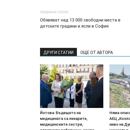
предишна статия
Обявяват над 13 000 свободни места в
детските градини и ясли в София
ДРУГИ СТАТИИ
ОЩЕ ОТ АВТОРА
Йотова: Бъдещето на
Няма опасн
медицината са лекарите,
АЕЦ „Козл
медицинските сестри,
ниво на Ду