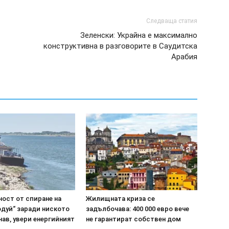
Следваща статия
Зеленски: Украйна е максимално
конструктивна в разговорите в Саудитска
Арабия
ост от спиране на
Жилищната криза се
одуй“ заради ниското
задълбочава: 400 000 евро вече
нав, увери енергийният
не гарантират собствен дом