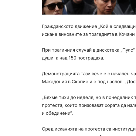
Гражданското движение „Кой е следващия
искане виновните за трагедията в Кочани
При трагичния случай в дискотека „Пулс“ 
души, а над 150 пострадаха.
Демонстрацията тази вече е с начален ча
Македония в Скопие и е под наслов: „Дос
„Бяхме тихи до неделя, но в понеделник 
протеста, които призовават хората да из
и обединени“.
Сред исканията на протеста са институц