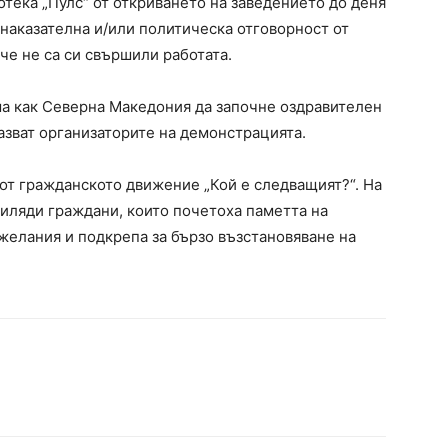
отека „Пулс“ от откриването на заведението до деня
наказателна и/или политическа отговорност от
 че не са си свършили работата.
яма как Северна Македония да започне оздравителен
казват организаторите на демонстрацията.
 от гражданското движение „Кой е следващият?“. На
хиляди граждани, които почетоха паметта на
желания и подкрепа за бързо възстановяване на