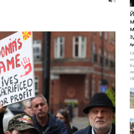
0
Й
м
м
з
Х
Св
но
бъ
ле
сф