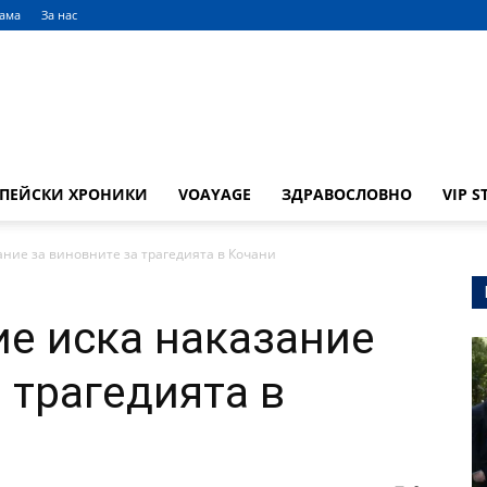
лама
За нас
ОПЕЙСКИ ХРОНИКИ
VOAYAGE
ЗДРАВОСЛОВНО
VIP S
ание за виновните за трагедията в Кочани
ие иска наказание
 трагедията в