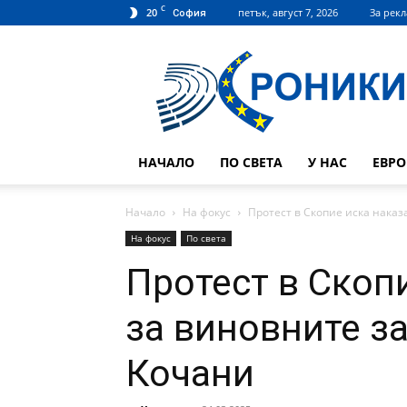
C
20
петък, август 7, 2026
За рек
София
Hroniki.bg
НАЧАЛО
ПО СВЕТА
У НАС
ЕВР
Начало
На фокус
Протест в Скопие иска наказ
На фокус
По света
Протест в Скоп
за виновните за
Кочани