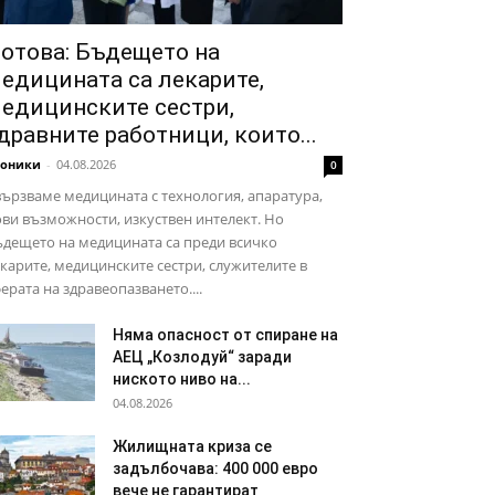
отова: Бъдещето на
едицината са лекарите,
едицинските сестри,
дравните работници, които...
роники
-
04.08.2026
0
ързваме медицината с технология, апаратура,
ви възможности, изкуствен интелект. Но
дещето на медицината са преди всичко
карите, медицинските сестри, служителите в
ерата на здравеопазването....
Няма опасност от спиране на
АЕЦ „Козлодуй“ заради
ниското ниво на...
04.08.2026
Жилищната криза се
задълбочава: 400 000 евро
вече не гарантират