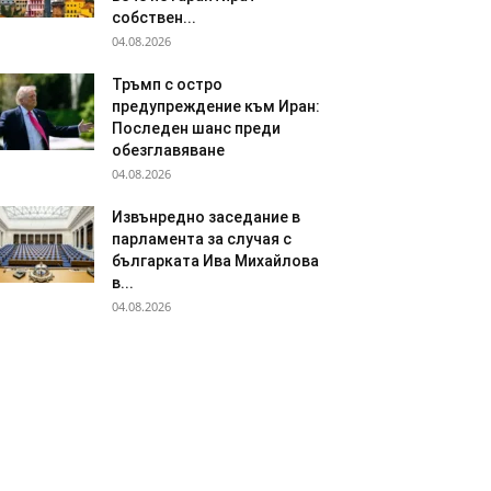
собствен...
04.08.2026
Тръмп с остро
предупреждение към Иран:
Последен шанс преди
обезглавяване
04.08.2026
Извънредно заседание в
парламента за случая с
българката Ива Михайлова
в...
04.08.2026