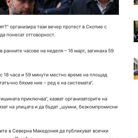
т?“ организира тази вечер протест в Скопие с
 да понесат отговорност.
в ранните часове на неделя – 16 март, загинаха 59
с 18 часа и 59 минути местно време на площад
татъчно бяхме ние – ред е на системата“.
тишината приключва“, казват организаторите на
лязат на улицата и да бъдат „шумни, безкомпромисни
иите в Северна Македония да публикуват всички