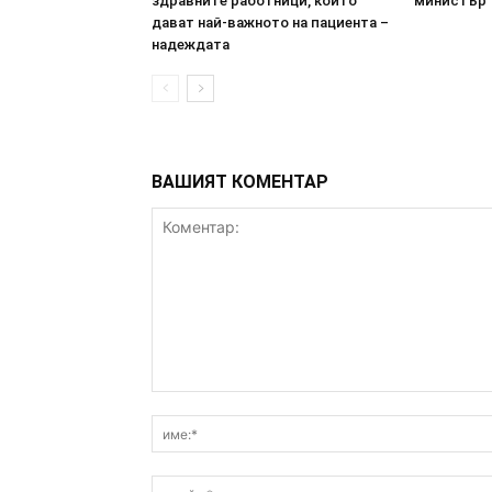
здравните работници, които
министър
дават най-важното на пациента –
надеждата
ВАШИЯТ КОМЕНТАР