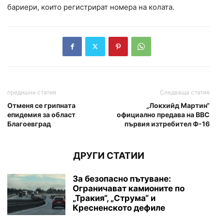
бариери, които регистрират номера на колата.
предишна статия
Следваща статия
Отменя се грипната
„Локхийд Мартин“
епидемия за област
официално предава на ВВС
Благоевград
първия изтребител Ф-16
ДРУГИ СТАТИИ
За безопасно пътуване:
Ограничават камионите по
„Тракия“, „Струма“ и
Кресненското дефиле