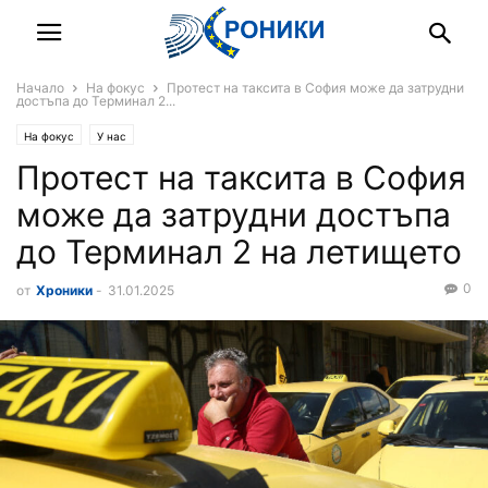
Начало
На фокус
Протест на таксита в София може да затрудни
достъпа до Терминал 2...
На фокус
У нас
Протест на таксита в София
може да затрудни достъпа
до Терминал 2 на летището
0
от
Хроники
-
31.01.2025