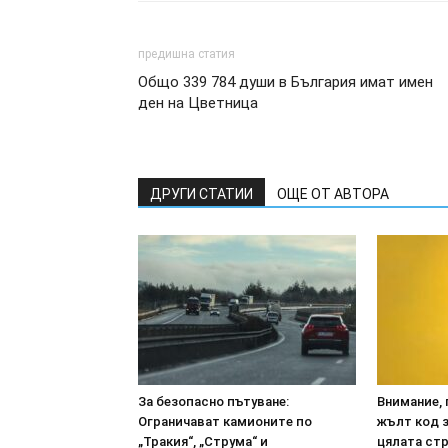
предишна статия
Общо 339 784 души в България имат имен
ден на Цветница
ДРУГИ СТАТИИ
ОЩЕ ОТ АВТОРА
За безопасно пътуване:
Внимание, 
Ограничават камионите по
жълт код з
„Тракия“, „Струма“ и
цялата ст