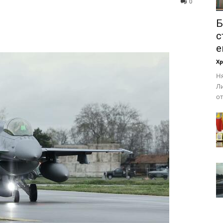
0
Б
с
е
Х
Ня
Ли
от