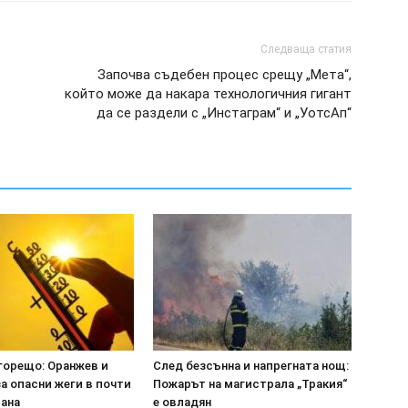
Следваща статия
Започва съдебен процес срещу „Мета“,
който може да накара технологичния гигант
да се раздели с „Инстаграм“ и „УотсАп“
горещо: Оранжев и
След безсънна и напрегната нощ:
а опасни жеги в почти
Пожарът на магистрала „Тракия“
рана
е овладян