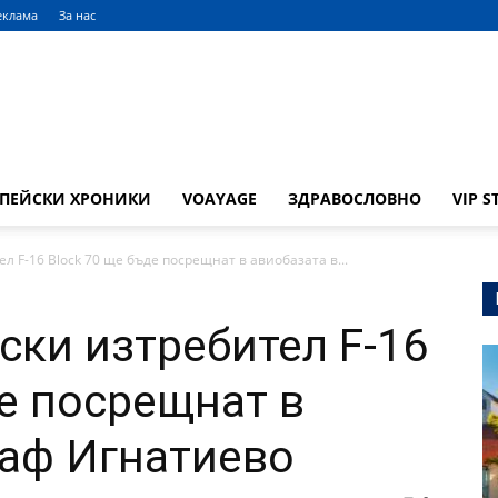
еклама
За нас
ОПЕЙСКИ ХРОНИКИ
VOAYAGE
ЗДРАВОСЛОВНО
VIP S
л F-16 Block 70 ще бъде посрещнат в авиобазата в...
ски изтребител F-16
де посрещнат в
раф Игнатиево