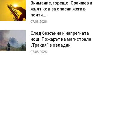
Внимание, горещо: Оранжев и
жълт код за опасни жеги в
почти...
07.08.2026
След безсънна и напрегната
нощ: Пожарът на магистрала
„Тракия“ е овладян
07.08.2026