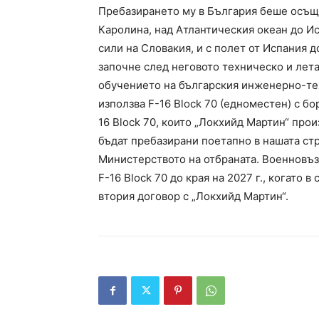
Пребазирането му в България беше осъще
Каролина, над Атлантическия океан до Ис
сили на Словакия, и с полет от Испания 
започне след неговото техническо и лет
обучението на българския инженерно-те
използва F-16 Block 70 (едноместен) с бо
16 Block 70, които „Локхийд Мартин“ про
бъдат пребазирани поетапно в нашата стра
Министерството на отбраната. Военновъз
F-16 Block 70 до края на 2027 г., когато
втория договор с „Локхийд Мартин“.