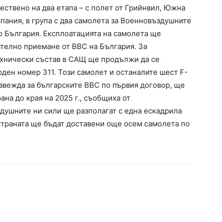
ствено на два етапа – с полет от Грийнвил, Южна
пания, в група с два самолета за Военновъздушните
до България. Експлоатацията на самолета ще
ателно приемане от ВВС на България. За
хнически състав в САЩ ще продължи да се
рден номер 311. Този самолет и останалите шест F-
извежда за българските ВВС по първия договор, ще
на до края на 2025 г., съобщиха от
душните ни сили ще разполагат с една ескадрила
 в страната ще бъдат доставени още осем самолета по