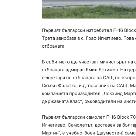
Първият български изтребител F-16 Bloc
Трета авиобаза в с. Граф Игнатиево. Тов
отбраната.
В събитието ще участват министърът на 
отбраната адмирал Емил Ефтимов. На це
секретаря по отбраната на САЩ по въпро
Сюзън Фалатко, и.д. посланик на САЩ, 
компанията производител „Локхийд Марти
държавната власт, ръководители на инсти
Първият български самолет F-16 Block 70
Игнатиево. Самолетът, доставен за бълг
Мартин“, е учебно-боен (двуместен) само