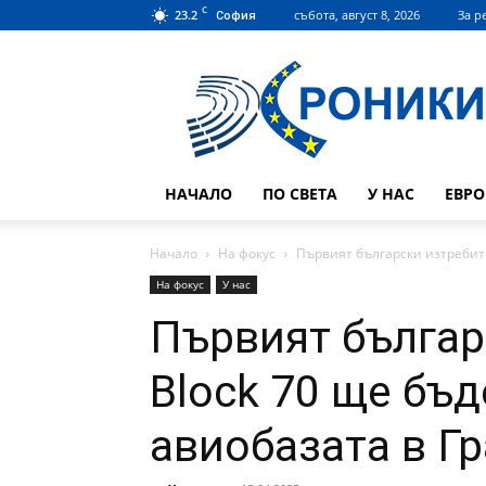
C
23.2
събота, август 8, 2026
За р
София
Hroniki.bg
НАЧАЛО
ПО СВЕТА
У НАС
ЕВР
Начало
На фокус
Първият български изтребите
На фокус
У нас
Първият българ
Block 70 ще бъ
авиобазата в Г