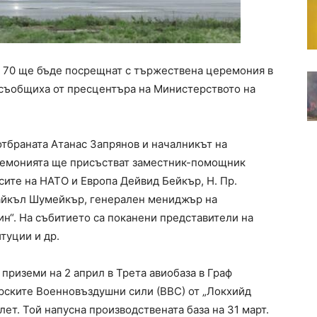
k 70 ще бъде посрещнат с тържествена церемония в
а съобщиха от пресцентъра на Министерството на
отбраната Атанас Запрянов и началникът на
ремонията ще присъстват заместник-помощник
сите на НАТО и Европа Дейвид Бейкър, Н. Пр.
Майкъл Шумейкър, генерален мениджър на
н“. На събитието са поканени представители на
туции и др.
 приземи на 2 април в Трета авиобаза в Граф
арските Военновъздушни сили (ВВС) от „Локхийд
лет. Той напусна производствената база на 31 март.