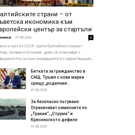
алтийските страни – от
ъветска икономика към
вропейски център за стартъпи
роники
-
07.08.2026
0
кога част от СССР, трите балтийски страни -
тва, Латвия и Естония - днес се отличават с
вореността си към иновациите и с нарастващия...
Битката за гражданство в
САЩ: Тръмп с нови мерки
срещу „родилния...
07.08.2026
За безопасно пътуване:
Ограничават камионите по
„Тракия“, „Струма“ и
Кресненското дефиле
07.08.2026