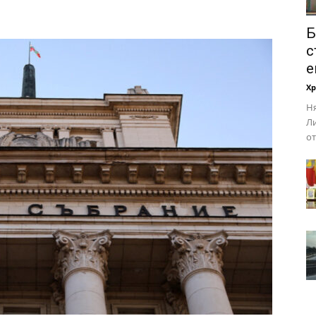
Б
с
е
Х
Ня
Ли
от