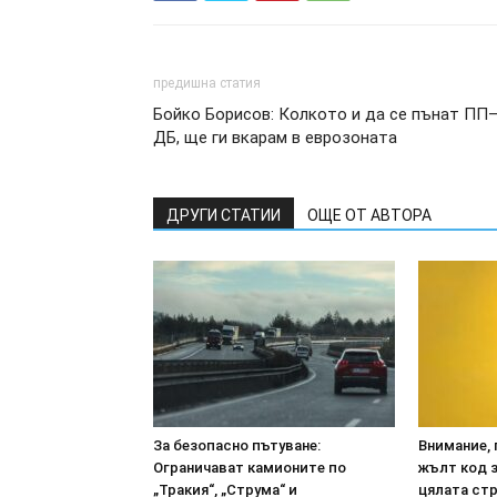
предишна статия
Бойко Борисов: Колкото и да се пънат ПП
ДБ, ще ги вкарам в еврозоната
ДРУГИ СТАТИИ
ОЩЕ ОТ АВТОРА
За безопасно пътуване:
Внимание, 
Ограничават камионите по
жълт код з
„Тракия“, „Струма“ и
цялата ст