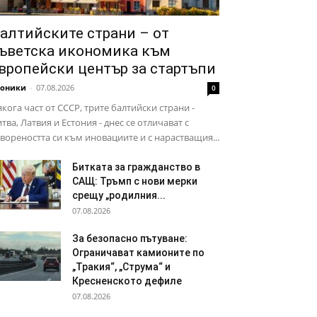
алтийските страни – от
ъветска икономика към
вропейски център за стартъпи
роники
-
07.08.2026
0
кога част от СССР, трите балтийски страни -
тва, Латвия и Естония - днес се отличават с
вореността си към иновациите и с нарастващия...
Битката за гражданство в
САЩ: Тръмп с нови мерки
срещу „родилния...
07.08.2026
За безопасно пътуване:
Ограничават камионите по
„Тракия“, „Струма“ и
Кресненското дефиле
07.08.2026