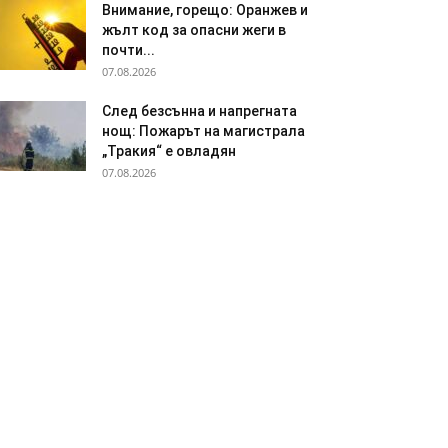
Внимание, горещо: Оранжев и
жълт код за опасни жеги в
почти...
07.08.2026
След безсънна и напрегната
нощ: Пожарът на магистрала
„Тракия“ е овладян
07.08.2026