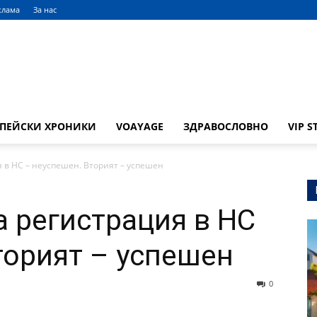
клама
За нас
ОПЕЙСКИ ХРОНИКИ
VOAYAGE
ЗДРАВОСЛОВНО
VIP S
 в НС – неуспешен. Вторият – успешен
а регистрация в НС
торият – успешен
0