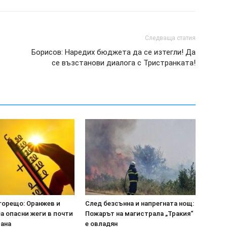
Следваща статия
–
Борисов: Наредих бюджета да се изтегли! Да
се възстанови диалога с Тристранката!
горещо: Оранжев и
След безсънна и напрегната нощ:
а опасни жеги в почти
Пожарът на магистрала „Тракия“
рана
е овладян