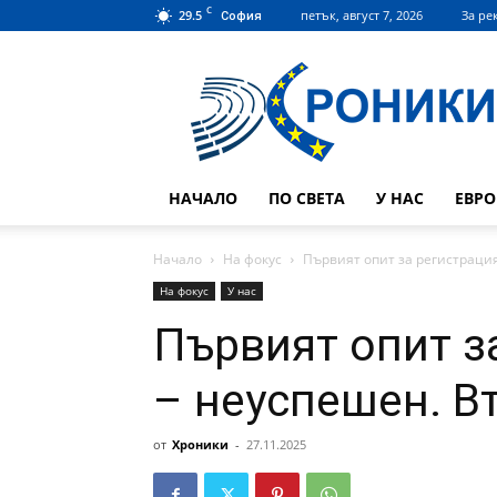
C
29.5
петък, август 7, 2026
За ре
София
Hroniki.bg
НАЧАЛО
ПО СВЕТА
У НАС
ЕВР
Начало
На фокус
Първият опит за регистрация
На фокус
У нас
Първият опит з
– неуспешен. В
от
Хроники
-
27.11.2025