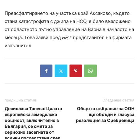
Преасфалтирането на участъка край Аксаково, където
стана катастрофата с джипа на НСО, е било възложено
от областното пътно управление на Варна в началото на
месеца. Това заяви пред
БНТ
представител на фирмата
изпълнител.
предишна статия
Следваща статия
Десислава Танева: Цялата
Общото събрание на ООН
европейска земеделска
ще обсъди и гласува
общност, включително в
резолюция за Сребреница
България, се смята за
сериозно засегната от
всички последствия след