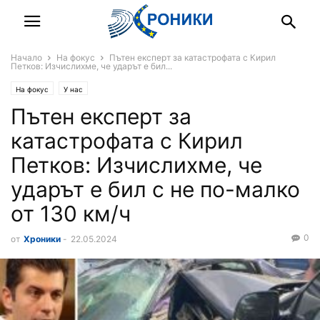
Начало
На фокус
Пътен експерт за катастрофата с Кирил
Петков: Изчислихме, че ударът е бил...
На фокус
У нас
Пътен експерт за
катастрофата с Кирил
Петков: Изчислихме, че
ударът е бил с не по-малко
от 130 км/ч
0
от
Хроники
-
22.05.2024