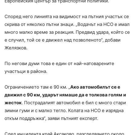
Европейския център за транспортни политики.
Според него линията на видимост на пътния участък се
скрива от няколко пътни знаци. „Водачът на НСО е имал
много малко време за реакция. Предвид удара, който се
е случил, той се е движел над позволеното“, добави
Желязков.
По негови думи това е един от най-натоварените
участъци в района.
Ограничението там е 90 км. „
Ако автомобилът се е
движил с 90 км, ударът нямаше да е толкова голям и
жесток
. Пострадалият автомобил е бил с много стари
зимни гуми и с малко тегло. Колата на НСО е изрядна
откъм поддръжка“, заяви пътният експерт.
След инцидента край Аксаково, разследването около