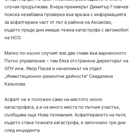
случая продължава. Вчера премиерът Димитър Главчев
поиска незабавна проверка във връзка с информацията
за асфалтирана част от път в района на Аксаково,
където преди дни имаше тежка катастрофа с автомобил
на НСО.
Малко по-късно случаят взе две глави във варненското
Пътно управление – там бяха отстранени директорът на
ОПУ инж. Явор Пасев и началникът на отдел
„Инвестиционно-ремонтни дейности“ Севдалина
Казълова.
Асфалт не е положен само на мястото около
катастрофата, а и на много места по пътния участък,
съобщава още Нова телевизия. Асфалтирането на пътя,
където стана тежката катастрофа, е започнало три дни
след инцидента.