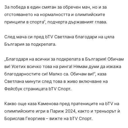
За победа в един смятан за обречен мач, но и за
отстояването на нормалността и олимпийските
принципи в спорта“, подчерта държавният глава.
След мача си пред bTV Светлана благодари на цяла
България за подкрепата.
„Благодаря на всички за подкрепата в България! Обичам
ви! Усетих всичко това на ринга! Нямам думи да изкажа
благодарностите си! Малко са. Обичам ви!“, каза
Светлана минути след това в живо включване на
Фейсбук страницата bTV Спорт.
Какво още каза Каменова пред пратениците на bTV на
олимпийските игри в Париж 2024, както и треньорът ѝ
Борислав Георгиев – вижте на bTV Спорт.