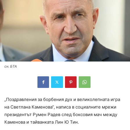
сн. БТА
„Поздравления за борбения дух и великолепната игра
на Светлана Каменова“, написа в социалните мрежи
президентът Румен Радев след боксовия мач между
Каменова и тайванката Лин Ю Тин.