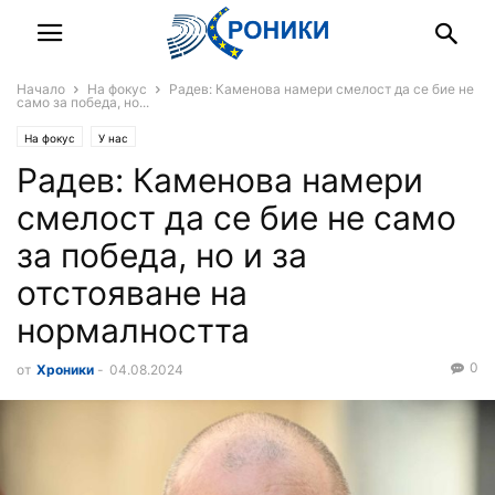
Начало
На фокус
Радев: Каменова намери смелост да се бие не
само за победа, но...
На фокус
У нас
Радев: Каменова намери
смелост да се бие не само
за победа, но и за
отстояване на
нормалността
0
от
Хроники
-
04.08.2024