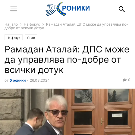
Начало
На фокус
Рамадан Аталай: ДПС може да управлява по-
добре от всички дотук
На фокус
У нас
Рамадан Аталай: ДПС може
да управлява по-добре от
всички дотук
0
от
Хроники
-
26.03.2024