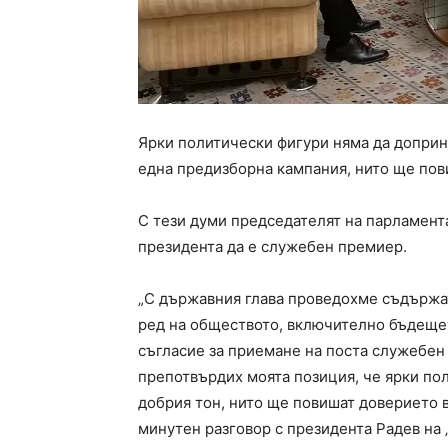
Ярки политически фигури няма да доприн
една предизборна кампания, нито ще пов
С тези думи председателят на парламента 
президента да е служебен премиер.
„С държавния глава проведохме съдържат
ред на обществото, включително бъдеще
съгласие за приемане на поста служебен
препотвърдих моята позиция, че ярки по
добрия тон, нито ще повишат доверието в
минутен разговор с президента Радев на 