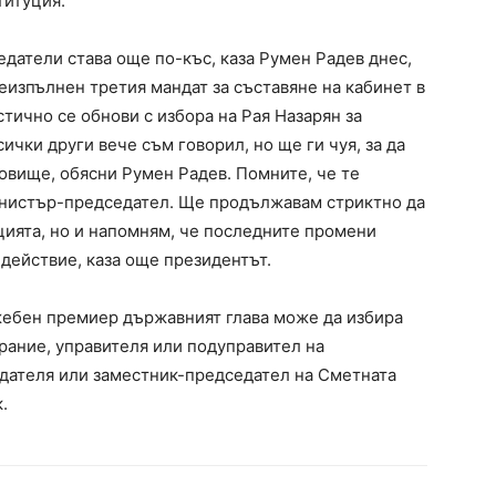
титуция.
атели става още по-къс, каза Румен Радев днес,
неизпълнен третия мандат за съставяне на кабинет в
тично се обнови с избора на Рая Назарян за
ички други вече съм говорил, но ще ги чуя, за да
овище, обясни Румен Радев. Помните, че те
министър-председател. Ще продължавам стриктно да
ията, но и напомням, че последните промени
действие, каза още президентът.
жебен премиер държавният глава може да избира
ание, управителя или подуправител на
едателя или заместник-председател на Сметната
.