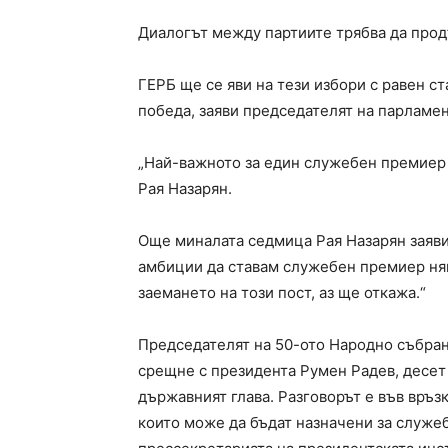
Диалогът между партиите трябва да продъ
ГЕРБ ще се яви на тези избори с равен с
победа, заяви председателят на парламен
„Най-важното за един служебен премиер е
Рая Назарян.
Още миналата седмица Рая Назарян заяви,
амбиции да ставам служебен премиер ням
заемането на този пост, аз ще откажа.“
Председателят на 50-ото Народно събрани
срещне с президента Румен Радев, десет м
държавният глава. Разговорът е във връзка
които може да бъдат назначени за служе