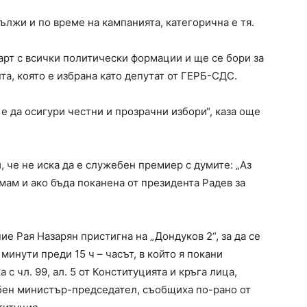
лжи и по време на кампанията, категорична е тя.
тарт с всички политически формации и ще се бори за
та, която е избрана като депутат от ГЕРБ-СДС.
 да осигури честни и прозрачни избори“, каза още
 че не иска да е служебен премиер с думите: „Аз
ам и ако бъда поканена от президента Радев за
е Рая Назарян пристигна на „Дондуков 2“, за да се
инути преди 15 ч – часът, в който я покани
 с чл. 99, ал. 5 от Конституцията и кръга лица,
бен министър-председател, съобщиха по-рано от