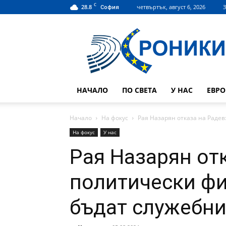
C
28.8
четвъртък, август 6, 2026
З
София
Hroniki.bg
НАЧАЛО
ПО СВЕТА
У НАС
ЕВР
Начало
На фокус
Рая Назарян отказа на Радев:
На фокус
У нас
Рая Назарян от
политически фи
бъдат служебн