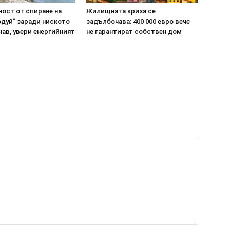
ост от спиране на
Жилищната криза се
одуй“ заради ниското
задълбочава: 400 000 евро вече
нав, увери енергийният
не гарантират собствен дом