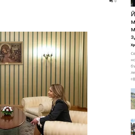
0
Й
м
м
з
Х
Св
но
бъ
ле
сф