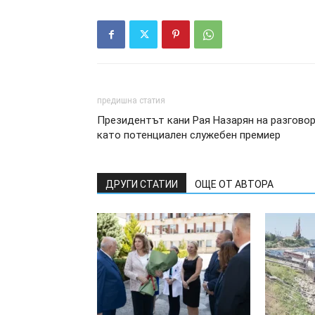
предишна статия
Президентът кани Рая Назарян на разгово
като потенциален служебен премиер
ДРУГИ СТАТИИ
ОЩЕ ОТ АВТОРА