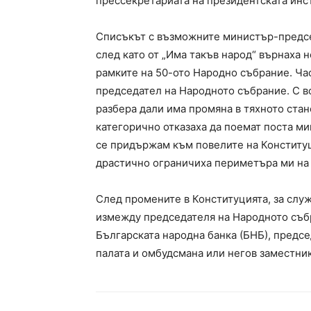
прессекретариата на президентската инс
Списъкът с възможните министър-председ
след като от „Има такъв народ“ върнаха 
рамките на 50-ото Народно събрание. Час
председател на Народното събрание. С вс
разбера дали има промяна в тяхното стан
категорично отказаха да поемат поста 
се придържам към повелите на Конституц
драстично ограничиха периметъра ми на 
След промените в Конституцията, за слу
измежду председателя на Народното събр
Българската народна банка (БНБ), предс
палата и омбудсмана или негов заместник