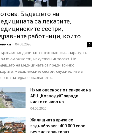
отова: Бъдещето на
едицината са лекарите,
едицинските сестри,
дравните работници, които...
роники
-
04.08.2026
0
ързваме медицината с технология, апаратура,
ви възможности, изкуствен интелект. Но
дещето на медицината са преди всичко
карите, медицинските сестри, служителите в
ерата на здравеопазването....
Няма опасност от спиране на
АЕЦ „Козлодуй“ заради
ниското ниво на...
04.08.2026
Жилищната криза се
задълбочава: 400 000 евро
вече не гарантират