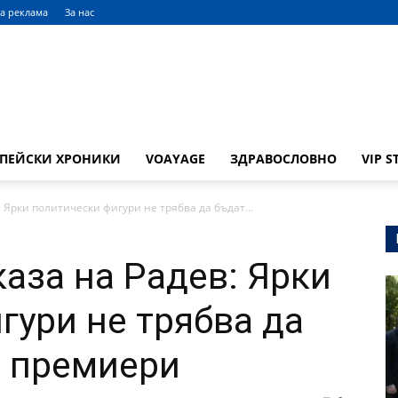
а реклама
За нас
ОПЕЙСКИ ХРОНИКИ
VOAYAGE
ЗДРАВОСЛОВНО
VIP S
 Ярки политически фигури не трябва да бъдат...
каза на Радев: Ярки
гури не трябва да
и премиери