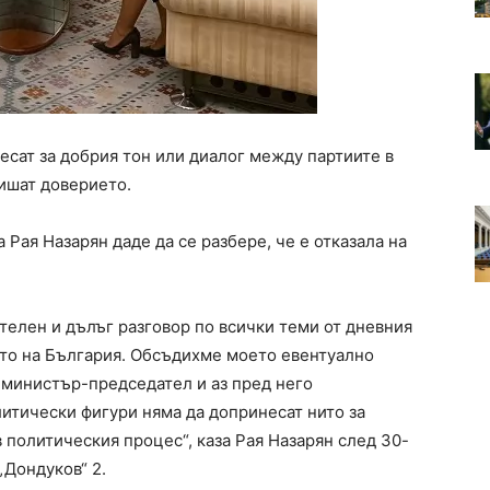
есат за добрия тон или диалог между партиите в
ишат доверието.
Рая Назарян даде да се разбере, че е отказала на
елен и дълъг разговор по всички теми от дневния
то на България. Обсъдихме моето евентуално
 министър-председател и аз пред него
литически фигури няма да допринесат нито за
 политическия процес“, каза Рая Назарян след 30-
„Дондуков“ 2.