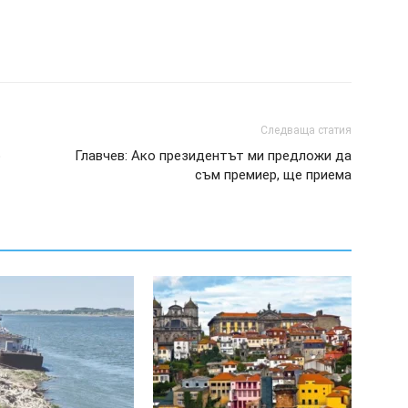
Следваща статия
р
Главчев: Ако президентът ми предложи да
съм премиер, ще приема