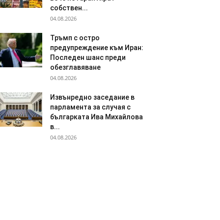
собствен...
04.08.2026
Тръмп с остро
предупреждение към Иран:
Последен шанс преди
обезглавяване
04.08.2026
Извънредно заседание в
парламента за случая с
българката Ива Михайлова
в...
04.08.2026