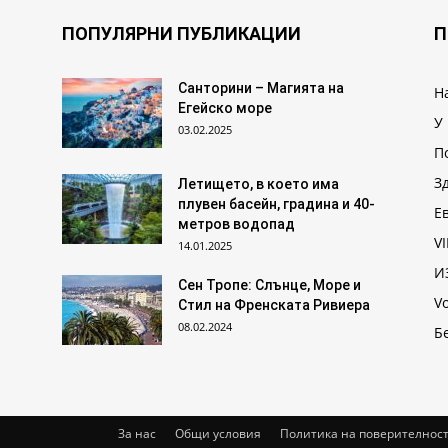
ПОПУЛЯРНИ ПУБЛИКАЦИИ
П
Санторини – Магията на
Н
Егейско море
У
03.02.2025
П
З
Летището, в което има
плувен басейн, градина и 40-
Е
метров водопад
VI
14.01.2025
И
Сен Тропе: Слънце, Море и
V
Стил на Френската Ривиера
08.02.2024
Б
За нас
Общи условия
Политика на поверителнос