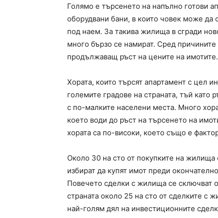
Голямо е търсенето на напълно готови ап
оборудвани бани, в които човек може да 
под наем. За такива жилища в сгради нов
много бързо се намират. Сред причините з
продължаващ ръст на цените на имотите.
Хората, които търсят апартамент с цел и
големите градове на страната, тъй като 
с по-малките населени места. Много хора
което води до ръст на търсенето на имот
хората са по-високи, което също е факто
Около 30 на сто от покупките на жилища с
избират да купят имот преди окончателно
Повечето сделки с жилища се сключват от
страната около 25 на сто от сделките с ж
най-голям дял на инвестиционните сделки