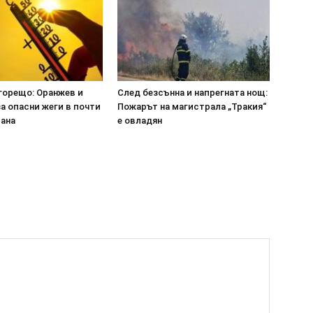
горещо: Оранжев и
След безсънна и напрегната нощ:
а опасни жеги в почти
Пожарът на магистрала „Тракия“
рана
е овладян