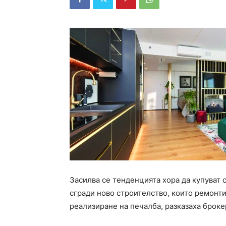
Засилва се тенденцията хора да купуват
сгради ново строителство, които ремонтир
реализиране на печалба, разказаха броке