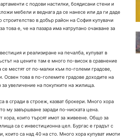
артаменти с подови настилки, боядисани стени и
сложи мебели и веднага да се нанесе или да ги даде
о строителство в добър район на София купувачи
а това е, че на пазара има натрупано очакване за
нвестиция и реализиране на печалба, купуват в
ръстът на цените там е много по-висок в сравнение
 се местят от по-малки към по-големи градове,
и. Освен това в по-големите градове доходите на
р за увеличение на покупките на жилища.
а в сгради в строеж, казват брокери. Много хора
то му завършване заради по-ниската цена.
 хора, които търсят имот за живеене. Общо за
илища са с инвестиционна цел. Бургас е градът с
, които са над 40 на сто. Много хора купуват имоти