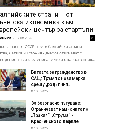
алтийските страни – от
ъветска икономика към
вропейски център за стартъпи
роники
-
07.08.2026
0
кога част от СССР, трите балтийски страни -
тва, Латвия и Естония - днес се отличават с
вореността си към иновациите и с нарастващия...
Битката за гражданство в
САЩ: Тръмп с нови мерки
срещу „родилния...
07.08.2026
За безопасно пътуване:
Ограничават камионите по
„Тракия“, „Струма“ и
Кресненското дефиле
07.08.2026