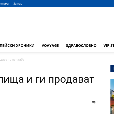
еклама
За нас
ОПЕЙСКИ ХРОНИКИ
VOAYAGE
ЗДРАВОСЛОВНО
VIP S
дават с печалба
ища и ги продават
0