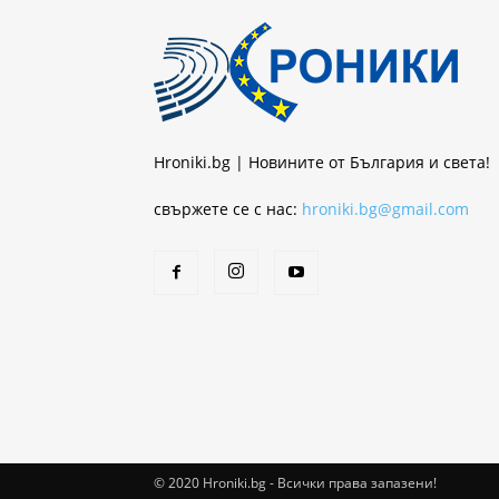
Hroniki.bg | Новините от България и света!
свържете се с нас:
hroniki.bg@gmail.com
© 2020 Hroniki.bg - Всички права запазени!