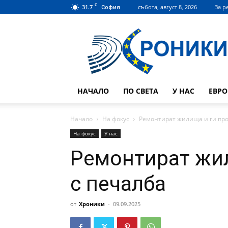
C
31.7
събота, август 8, 2026
За р
София
Hroniki.bg
НАЧАЛО
ПО СВЕТА
У НАС
ЕВР
Начало
На фокус
Ремонтират жилища и ги про
На фокус
У нас
Ремонтират жил
с печалба
от
Хроники
-
09.09.2025