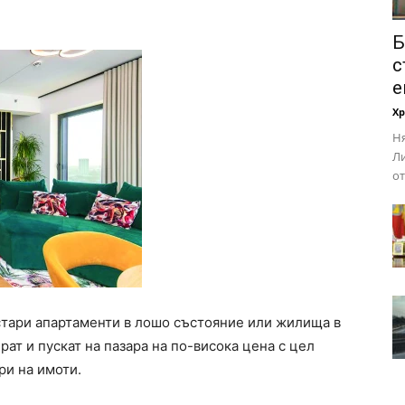
Б
с
е
Х
Ня
Ли
от
 стари апартаменти в лошо състояние или жилища в
ат и пускат на пазара на по-висока цена с цел
ри на имоти.