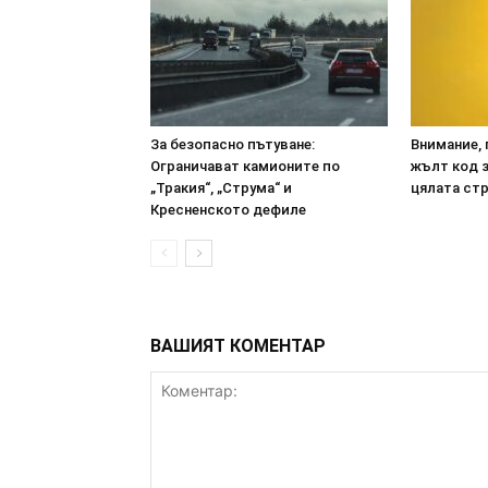
За безопасно пътуване:
Внимание, 
Ограничават камионите по
жълт код з
„Тракия“, „Струма“ и
цялата ст
Кресненското дефиле
ВАШИЯТ КОМЕНТАР