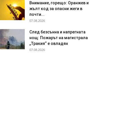
Внимание, горещо: Оранжев и
жълт код за опасни жеги в
почти...
07.08.2026
След безсънна и напрегната
нощ: Пожарът на магистрала
„Тракия“ е овладян
07.08.2026