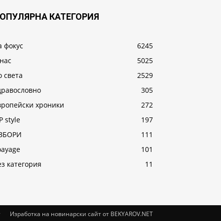
ОПУЛЯРНА КАТЕГОРИЯ
а фокус
6245
 нас
5025
о света
2529
дравословно
305
вропейски хроники
272
P style
197
ЗБОРИ
111
oayage
101
ез категория
11
т
Изработка на новинарски сайт от BEKYAROV.NET