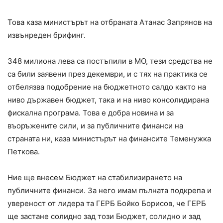
Това каза министърът на отбраната Атанас Запрянов на
извънреден брифинг.
348 милиона лева са постъпили в МО, тези средства не
са били заявени през декември, и с тях на практика се
отбелязва подобрение на бюджетното салдо както на
ниво държавен бюджет, така и на ниво консолидирана
фискална програма. Това е добра новина и за
въоръжените сили, и за публичните финанси на
страната ни, каза министърът на финансите Теменужка
Петкова.
Ние ще внесем Бюджет на стабилизирането на
публичните финанси. За него имам пълната подкрепа и
увереност от лидера та ГЕРБ Бойко Борисов, че ГЕРБ
ще застане солидно зад този Бюджет, солидно и зад