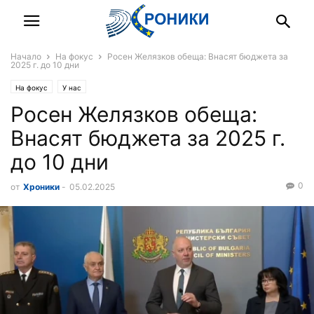
Начало
На фокус
Росен Желязков обеща: Внасят бюджета за
2025 г. до 10 дни
На фокус
У нас
Росен Желязков обеща:
Внасят бюджета за 2025 г.
до 10 дни
0
от
Хроники
-
05.02.2025