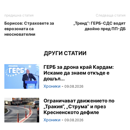
предишна статия
Следваща статия
Борисов: Страховете за
„Тренд“: ГЕРБ-СДС водят
еврозоната са
двойно пред ПП-ДБ
неоснователни
ДРУГИ СТАТИИ
ГЕРБ за дрона край Кардам:
Искаме да знаем откъде е
дошъл...
Хроники
-
09.08.2026
Ограничават движението по
„Тракия“, „Струма“ и през
Кресненското дефиле
Хроники
-
09.08.2026