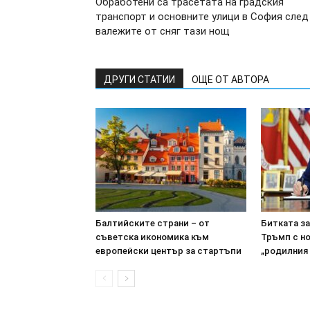
Обработени са трасетата на градския
транспорт и основните улици в София след
валежите от сняг тази нощ
ДРУГИ СТАТИИ
ОЩЕ ОТ АВТОРА
Балтийските страни – от
Битката з
съветска икономика към
Тръмп с н
европейски център за стартъпи
„родилния