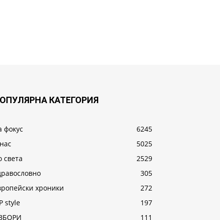
ОПУЛЯРНА КАТЕГОРИЯ
а фокус
6245
 нас
5025
о света
2529
дравословно
305
вропейски хроники
272
P style
197
ЗБОРИ
111