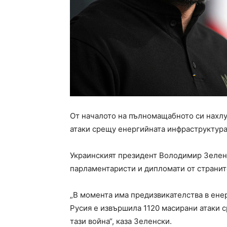
От началото на пълномащабното си нахлу
атаки срещу енергийната инфраструктура 
Украинският президент Володимир Зеленс
парламентаристи и дипломати от странит
„В момента има предизвикателства в ене
Русия е извършила 1120 масирани атаки 
тази война“, каза Зеленски.