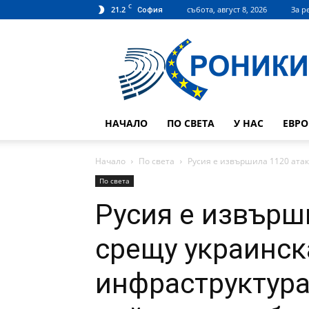
C
21.2
събота, август 8, 2026
За р
София
Hroniki.bg
НАЧАЛО
ПО СВЕТА
У НАС
ЕВР
Начало
По света
Русия е извършила 1120 атак
По света
Русия е извърш
срещу украинск
инфраструктура