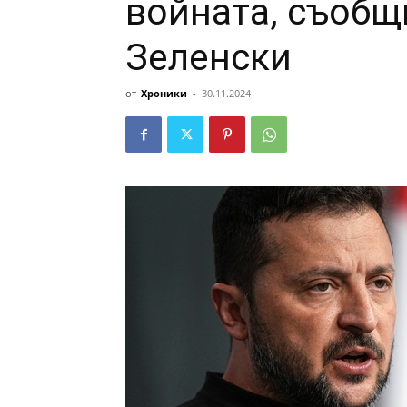
войната, съобщ
Зеленски
от
Хроники
-
30.11.2024