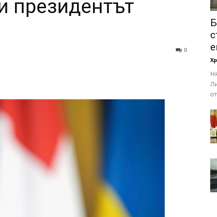
и президентът
Б
с
е
0
Х
Ня
Ли
от