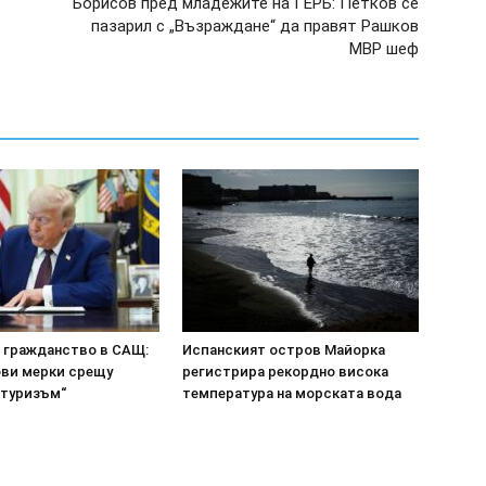
Борисов пред младежите на ГЕРБ: Петков се
пазарил с „Възраждане“ да правят Рашков
МВР шеф
а гражданство в САЩ:
Испанският остров Майорка
ови мерки срещу
регистрира рекордно висока
 туризъм“
температура на морската вода