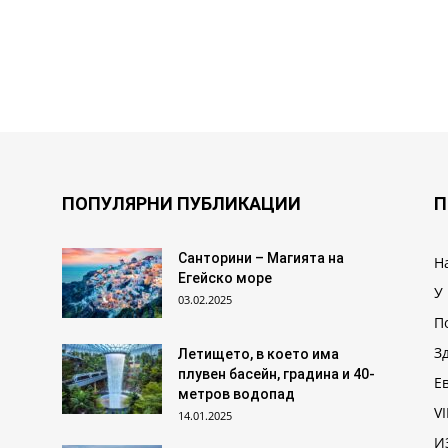
ПОПУЛЯРНИ ПУБЛИКАЦИИ
П
Санторини – Магията на
Н
Егейско море
У
03.02.2025
П
З
Летището, в което има
плувен басейн, градина и 40-
Е
метров водопад
VI
14.01.2025
И