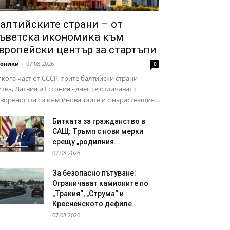
алтийските страни – от
ъветска икономика към
вропейски център за стартъпи
роники
-
07.08.2026
0
кога част от СССР, трите балтийски страни -
тва, Латвия и Естония - днес се отличават с
вореността си към иновациите и с нарастващия...
Битката за гражданство в
САЩ: Тръмп с нови мерки
срещу „родилния...
07.08.2026
За безопасно пътуване:
Ограничават камионите по
„Тракия“, „Струма“ и
Кресненското дефиле
07.08.2026