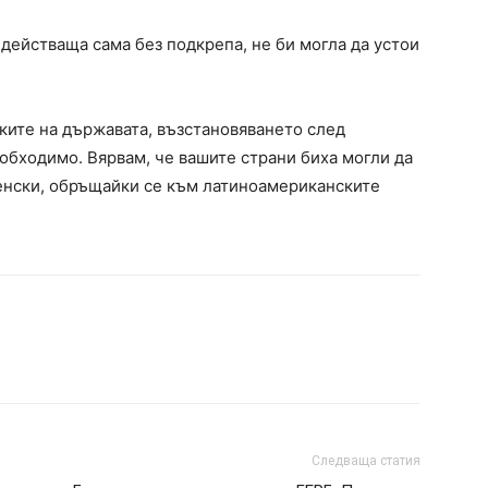
 действаща сама без подкрепа, не би могла да устои
ките на държавата, възстановяването след
обходимо. Вярвам, че вашите страни биха могли да
ленски, обръщайки се към латиноамериканските
Следваща статия