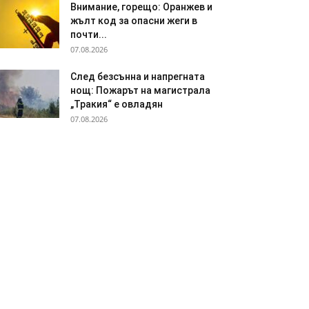
Внимание, горещо: Оранжев и
жълт код за опасни жеги в
почти...
07.08.2026
След безсънна и напрегната
нощ: Пожарът на магистрала
„Тракия“ е овладян
07.08.2026