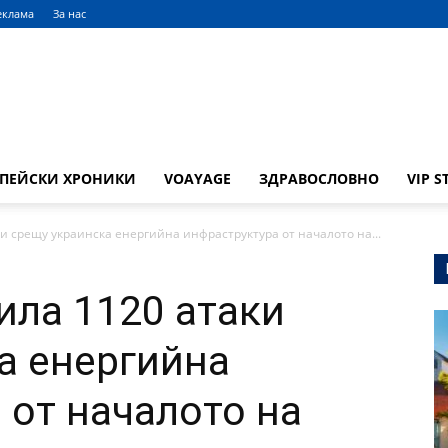
еклама
За нас
ОПЕЙСКИ ХРОНИКИ
VOAYAGE
ЗДРАВОСЛОВНО
VIP S
и срещу украинска енергийна инфраструктура от началото на...
ила 1120 атаки
а енергийна
 от началото на