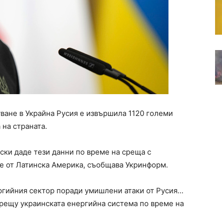
ване в Украйна Русия е извършила 1120 големи
на страната.
ки даде тези данни по време на среща с
е от Латинска Америка, съобщава Укринформ.
ргийния сектор поради умишлени атаки от Русия…
срещу украинската енергийна система по време на