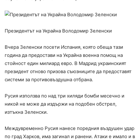
Президентът на Украйна Володомир Зеленски
Вчера Зеленски посети Испания, която обеща тази
година да предостави на Украйна военна помощ на
стойност един милиард евро. В Мадрид украинският
президент отново призова съюзниците да предоставят
системи за противовъздушна отбрана.
Русия използва по над три хиляди бомби месечно и
никой не може да издържи на подобен обстрел,
изтъкна Зеленски.
Междувременно Русия нанесе поредния въздушен удар
по град Харков, има загинал и ранени. Атаки е имало и в