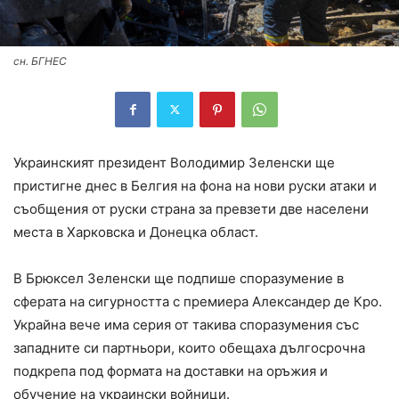
сн. БГНЕС
Украинският президент Володимир Зеленски ще
пристигне днес в Белгия на фона на нови руски атаки и
съобщения от руски страна за превзети две населени
места в Харковска и Донецка област.
В Брюксел Зеленски ще подпише споразумение в
сферата на сигурността с премиера Александер де Кро.
Украйна вече има серия от такива споразумения със
западните си партньори, които обещаха дългосрочна
подкрепа под формата на доставки на оръжия и
обучение на украински войници.