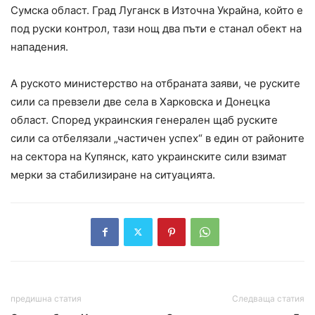
Сумска област. Град Луганск в Източна Украйна, който е
под руски контрол, тази нощ два пъти е станал обект на
нападения.
А руското министерство на отбраната заяви, че руските
сили са превзели две села в Харковска и Донецка
област. Според украинския генерален щаб руските
сили са отбелязали „частичен успех“ в един от районите
на сектора на Купянск, като украинските сили взимат
мерки за стабилизиране на ситуацията.
предишна статия
Следваща статия