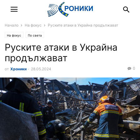
Начало
На фокус
Руските атаки в Украйна продължават
На фокус
По света
Руските атаки в Украйна
продължават
0
от
Хроники
-
28.05.2024