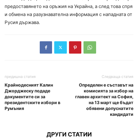
предоставянето на оръжия на Украйна, а след това спря
и обмена на разузнавателна информация с нападната от
Русия държава.
предишна статия
Следваща статия
Крайнодесният Калин
Определен е съставът на
Джорджеску подаде
комисията за избор на
документите си за
главен архитект на София,
президентските избори в
на 13 март ще бъдат
Румъния
обявени допуснатите
кандидати
ДРУГИ СТАТИИ