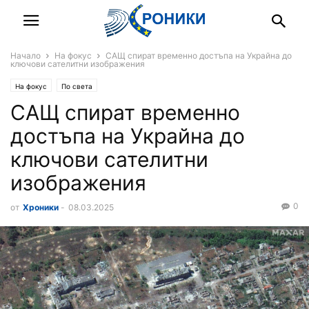
Начало
На фокус
САЩ спират временно достъпа на Украйна до
ключови сателитни изображения
На фокус
По света
САЩ спират временно
достъпа на Украйна до
ключови сателитни
изображения
0
от
Хроники
-
08.03.2025