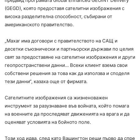
предвид програмата Global Enhanced GEOINT Delivery
(GEGD), която предоставя сателитни изображения с
висока разделителна способност, събирани от
американското правителство.
„Maxar има договори с правителството на САЩ и
десетки съюзнически и партньорски държави по целия
свят за предоставяне на сателитни изображения и други
геопространствени данни… Всеки клиент взема свои
собствени решения за това как да използва и споделя
тези данни“, казаха още от фирмата.
Сателитните изображения са жизненоважен
инструмент за разузнаване във войната, който помага
на военните да проследяват движенията на врага и да
оценяват условията на бойното поле.
Този ход идва, след като Вашингтон реши първо да спре