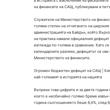
в историята с изключение на фискалните 
на финансите на САЩ, публикувани в пет
Служители на Министерството на финанс
голяма степен на отчитането на широкия 
администрацията на Байдън, който Върхов
на практика намали официалния дефицит 
изглежда по-голяма в сравнение. Като се
календарните разлики, дефицитът се сви 
Министерството на финансите.
Огромен бюджетен дефицит на САЩ | Кат
най-големият в историята на нацията
Въпреки това цифрите и за двете години
което е необичайно голямо бреме извън 
година съотношението беше 6,4%, след 6,