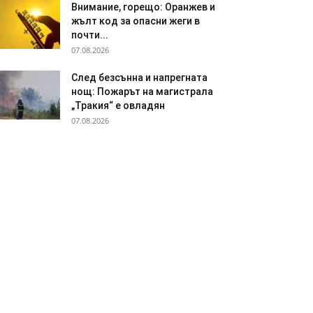
Внимание, горещо: Оранжев и
жълт код за опасни жеги в
почти...
07.08.2026
След безсънна и напрегната
нощ: Пожарът на магистрала
„Тракия“ е овладян
07.08.2026