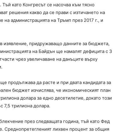
 Тъй като Конгресът се насочва към тясно
ават решения какво да се прави с изтичането на
 на администрацията на Тръмп през 2017 г., и
в изявление, придружаващо данните за бюджета,
инистрацията на Байдън ще намалят дефицита с 3
отчасти чрез увеличаване на данъците върху
.
ще продължава да расте и при двата кандидата за
рален бюджет изчислява, че икономическият план
трилиона долара за едно десетилетие, докато този
с 7,5 трилиона долара.
блекчение през следващата година, тъй като Фед
те. Среднопретегленият лихвен процент за общия