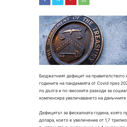
Бюджетният дефицит на правителството н
годините на пандемията от Covid през 202
по дълга и по-високите разходи за социа
компенсира увеличаването на данъчните
Дефицитът за фискалната година, която п
долара, което е увеличение от 1,7 трили