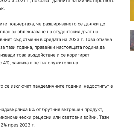
2020 и 2021 г., показват данните на Министерството
ък.
ите подчертаха, че разширяването се дължи до
план за облекчаване на студентския дълг на
ният съд отмени в средата на 2023 г. Това отмяна
за тази година, правейки настоящата година да
 извади това въздействие и се коригират
с 4%, заявиха в петък служители на
о се изключат пандемичните години, недостигът е
 надхвърлиха 6% от брутния вътрешен продукт,
икономически рецесии или световни войни. Тази
2% през 2023 г.