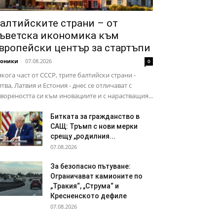
алтийските страни – от
ъветска икономика към
вропейски център за стартъпи
роники
-
07.08.2026
0
кога част от СССР, трите балтийски страни -
тва, Латвия и Естония - днес се отличават с
вореността си към иновациите и с нарастващия...
Битката за гражданство в
САЩ: Тръмп с нови мерки
срещу „родилния...
07.08.2026
За безопасно пътуване:
Ограничават камионите по
„Тракия“, „Струма“ и
Кресненското дефиле
07.08.2026