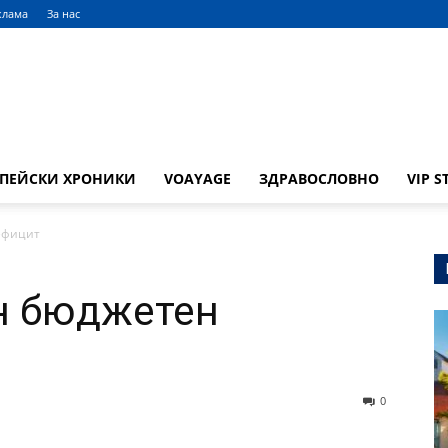
клама
За нас
ОПЕЙСКИ ХРОНИКИ
VOAYAGE
ЗДРАВОСЛОВНО
VIP S
ефицит
н бюджетен
0