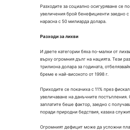
Разходите за социално осигуряване се п
увеличения брой бенефициенти заедно с 
нарасна с 50 милиарда долара.
Разходи за лихви
И двете категории бяха по-малки от лих
върху огромния дълг на нацията. Тези раз
трилиона долара за годината, отбелязвай
бреме е най-високото от 1998 г.
Приходите се покачиха с 11% през фискал
увеличаване на данъчните постъпления. 
заплатите беше фактор, заедно с получав
поради природни бедствия, казаха служи
Огромният дефицит може да усложни план