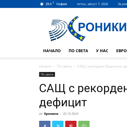
C
29.5
петък, август 7, 2026
За ре
София
Hroniki.bg
НАЧАЛО
ПО СВЕТА
У НАС
ЕВР
Начало
По света
САЩ с рекорден бюджетен д
По света
САЩ с рекорде
дефицит
от
Хроники
-
20.10.2024