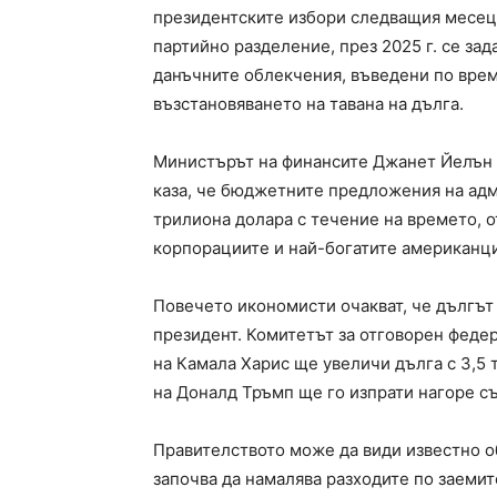
президентските избори следващия месец.
партийно разделение, през 2025 г. се зад
данъчните облекчения, въведени по време
възстановяването на тавана на дълга.
Министърът на финансите Джанет Йелън 
каза, че бюджетните предложения на адм
трилиона долара с течение на времето, 
корпорациите и най-богатите американци
Повечето икономисти очакват, че дългът 
президент. Комитетът за отговорен феде
на Камала Харис ще увеличи дълга с 3,5 
на Доналд Тръмп ще го изпрати нагоре съ
Правителството може да види известно о
започва да намалява разходите по заеми