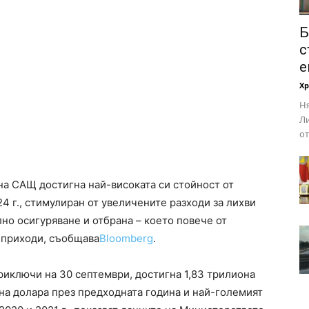
Б
с
е
Х
Ня
Ли
от
а САЩ достигна най-високата си стойност от
4 г., стимулиран от увеличените разходи за лихви
лно осигуряване и отбрана – което повече от
 приходи, съобщава
Bloomberg
.
риключи на 30 септември, достигна 1,83 трилиона
она долара през предходната година и най-големият