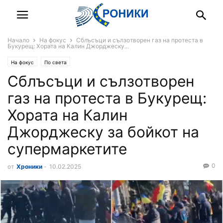
Начало
На фокус
Сблъсъци и сълзотворен газ на протеста в
Букурещ: Хората на Калин Джорджеску...
На фокус
По света
Сблъсъци и сълзотворен
газ на протеста в Букурещ:
Хората на Калин
Джорджеску за бойкот на
супермаркетите
0
от
Хроники
-
10.02.2025