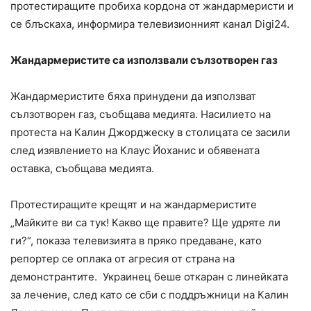
протестиращите пробиха кордона от жандармеристи и
се блъскаха, информира телевизионният канал Digi24.
Жандармеристите са използвали сълзотворен газ
Жандармеристите бяха принудени да използват
сълзотворен газ, съобщава медията. Насилието на
протеста на Калин Джорджеску в столицата се засили
след изявлението на Клаус Йоханис и обявената
оставка, съобщава медията.
Протестиращите крещят и на жандармеристите
„Майките ви са тук! Какво ще правите? Ще удряте ли
ги?“, показа телевизията в пряко предаване, като
репортер се оплака от агресия от страна на
демонстрантите. Украинец беше откаран с линейката
за лечение, след като се сби с поддръжници на Калин