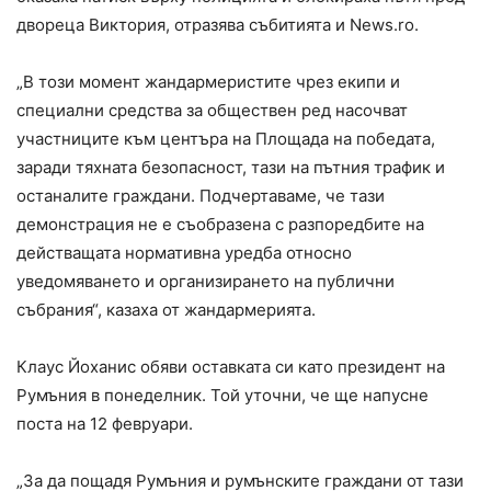
двореца Виктория, отразява събитията и News.ro.
„В този момент жандармеристите чрез екипи и
специални средства за обществен ред насочват
участниците към центъра на Площада на победата,
заради тяхната безопасност, тази на пътния трафик и
останалите граждани. Подчертаваме, че тази
демонстрация не е съобразена с разпоредбите на
действащата нормативна уредба относно
уведомяването и организирането на публични
събрания“, казаха от жандармерията.
Клаус Йоханис обяви оставката си като президент на
Румъния в понеделник. Той уточни, че ще напусне
поста на 12 февруари.
„За да пощадя Румъния и румънските граждани от тази