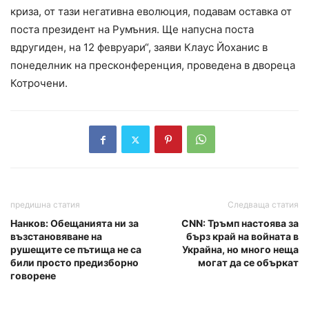
криза, от тази негативна еволюция, подавам оставка от
поста президент на Румъния. Ще напусна поста
вдругиден, на 12 февруари“, заяви Клаус Йоханис в
понеделник на пресконференция, проведена в двореца
Котрочени.
предишна статия
Следваща статия
Нанков: Обещанията ни за
CNN: Тръмп настоява за
възстановяване на
бърз край на войната в
рушещите се пътища не са
Украйна, но много неща
били просто предизборно
могат да се объркат
говорене