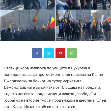
Стотици хора излязоха по улиците в Букурещ в
понеделник, за да протестират след призива на Калин
Джорджеску за бойкот на супермаркетите.
Демонстрациите започнаха от Площада на победата,
където неговите поддръжници викаха „свобода“ и
„обратно на втория тур“, и продължиха в шествие. След
като Клаус Йоханис обяви оставката си,