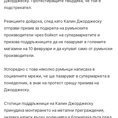
Джорджеску. Протестиращите твърдяха, че той е
подстрекател.
Реакциите дойдоха, след като Калин Джорджеску
отправи призив за подкрепа на румънските
производители чрез бойкот на супермаркетите и
призова поддръжниците да не пазаруват в големите
магазини на 10 февруари и да купуват само от румънски
производители.
Успоредно с това няколко румънци написаха в
социалните мрежи, че ще пазаруват в супермаркета в
понеделник, в знак на протест срещу призива на
Джорджеску.
Стотици поддръжници на Калин Джорджеску
принудиха монтирането на метални преграждения,
оказаха натиск върху полицията и блокираха пътя пред