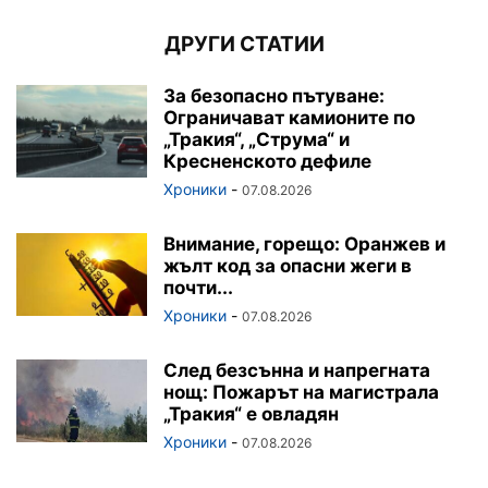
ДРУГИ СТАТИИ
За безопасно пътуване:
Ограничават камионите по
„Тракия“, „Струма“ и
Кресненското дефиле
Хроники
-
07.08.2026
Внимание, горещо: Оранжев и
жълт код за опасни жеги в
почти...
Хроники
-
07.08.2026
След безсънна и напрегната
нощ: Пожарът на магистрала
„Тракия“ е овладян
Хроники
-
07.08.2026