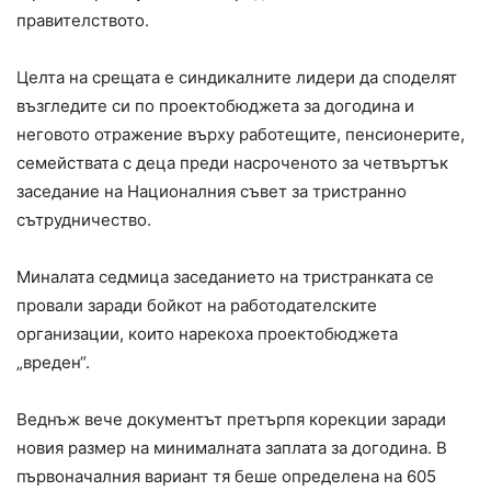
правителството.
Целта на срещата е синдикалните лидери да споделят
възгледите си по проектобюджета за догодина и
неговото отражение върху работещите, пенсионерите,
семействата с деца преди насроченото за четвъртък
заседание на Националния съвет за тристранно
сътрудничество.
Миналата седмица заседанието на тристранката се
провали заради бойкот на работодателските
организации, които нарекоха проектобюджета
„вреден“.
Веднъж вече документът претърпя корекции заради
новия размер на минималната заплата за догодина. В
първоначалния вариант тя беше определена на 605