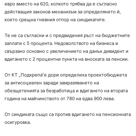
евро вместо на 620, колкото трябва да е съгласно
действащия законов механизъм за определянето й,
което срещна гневния отпор на синдикатите.
Те не са съгласни и с предвидения ръст на бюджетните
заплати с 5 процента. Недоволството на бизнеса и
свързано основно с увеличението на данък дивидент и
вдигането с 2 процентни пункта на вноската за пенсии.
От КТ „Подкрепа“е дори определиха проектобюджета
за антисоциален заради замразяването на
обезщетенията за безработица и вдигането на втората
година на майчинството от 780 на едва 900 лева.
От синдиката също са против вдигането на пенсионната
осигуровка.