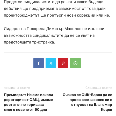
Предстои синдикалистите да решат и какви бъдещи
действия ще предприемат в зависимост от това дали
проектобюджетът ще претърпи нови корекции или не.
Лидерът на Подкрепа Димитър Манолов не изключи
възможността синдикалистите да не се явят на
предстоящата тристранка.
предишна статия
Следваща статия
Премиерът: Не сме искали
Очаква се ОИК-Варна да се
дерогация от САЩ, имаме
произнесе законен ли е
достатъчно горива за
отпускът на Благомир
много повече от 90 дни
Коцев