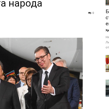
та народа
Б
0
с
е
Х
Ня
Ли
от