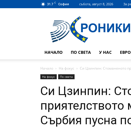
C
31.7
събота, август 8, 2026
За р
София
Hroniki.bg
НАЧАЛО
ПО СВЕТА
У НАС
ЕВР
Начало
На фокус
Си Цзинпин: Стоманеното при
На фокус
По света
Си Цзинпин: С
приятелството 
Сърбия пусна п