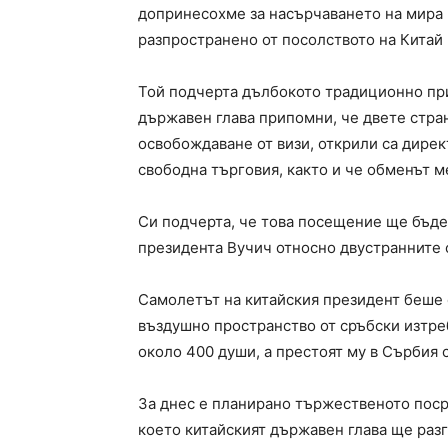
допринесохме за насърчаването на мира и
разпространено от посолството на Китай 
Той подчерта дълбокото традиционно пр
държавен глава припомни, че двете стра
освобождаване от визи, открили са дирек
свободна търговия, както и че обменът м
Си подчерта, че това посещение ще бъде
президента Вучич относно двустранните 
Самолетът на китайския президент беше 
въздушно пространство от сръбски изтре
около 400 души, а престоят му в Сърбия 
За днес е планирано тържественото поср
което китайският държавен глава ще раз