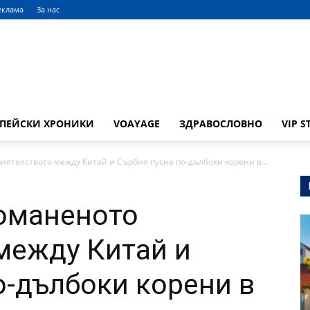
еклама
За нас
ОПЕЙСКИ ХРОНИКИ
VOAYAGE
ЗДРАВОСЛОВНО
VIP S
ятелството между Китай и Сърбия пусна по-дълбоки корени в...
томаненото
между Китай и
о-дълбоки корени в