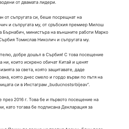
водени от двамата лидери.
н от съпругата си, беше посрещнат на
чич и съпругата му, от сръбския премиер Милош
на Бърнабич, министъра на външните работи Марко
 Сърбия Томислав Николич и съпругата му.
елю, добре дошъл в Сърбия! С това посещение ​​
а ни, които искрено обичат Китай и ценят
изията за света, която защитавате, даде
ана, която днес смело и гордо върви по пътя на
ницата си в Инстаграм „buducnostsrbijeav“.
 през 2016 г. Това бе и първото посещение на
ни, като тогава бе подписана Декларация за