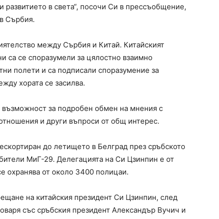
 развитието в света“, посочи Си в прессъобщение,
в Сърбия.
иятелство между Сърбия и Китай. Китайският
ни са се споразумели за цялостно взаимно
тни полети и са подписали споразумение за
ежду хората се засилва.
 възможност за подробен обмен на мнения с
отношения и други въпроси от общ интерес.
ескортиран до летището в Белград през сръбското
бители МиГ-29. Делегацията на Си Цзинпин е от
се охранява от около 3400 полицаи.
ещане на китайския президент Си Цзинпин, след
говаря със сръбския президент Александър Вучич и