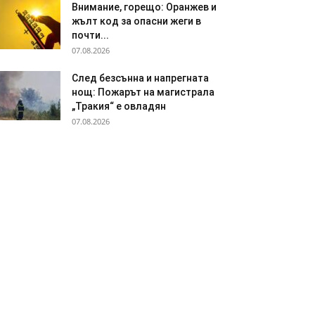
Внимание, горещо: Оранжев и
жълт код за опасни жеги в
почти...
07.08.2026
След безсънна и напрегната
нощ: Пожарът на магистрала
„Тракия“ е овладян
07.08.2026