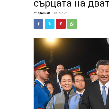
сърцата на два
от
Хроники
-
08.05.2024