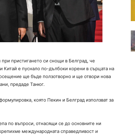
 при пристигането си снощи в Белград, че
 Китай е пуснало по-дълбоки корени в сърцата на
 посещение ще бъде ползотворно и ще отвори нова
ани, предаде Танюг.
формулировка, която Пекин и Белград използват за
епа по въпроси, отнасящи се до основните ни
дкрепихме международната справедливост и