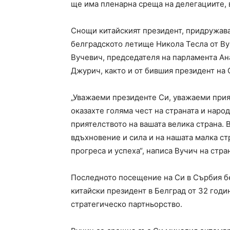
ще има пленарна среща на делегациите, 
Снощи китайският президент, придружава
белградското летище Никола Тесла от Ву
Вучевич, председателя на парламента А
Джурич, както и от бившия президент на
„Уважаеми президентe Си, уважаеми прият
оказахте голяма чест на страната и народ
приятелството на вашата велика страна. В
вдъхновение и сила и на нашата малка стр
прогреса и успеха“, написа Вучич на стра
Последното посещение на Си в Сърбия бе
китайски президент в Белград от 32 годи
стратегическо партньорство.