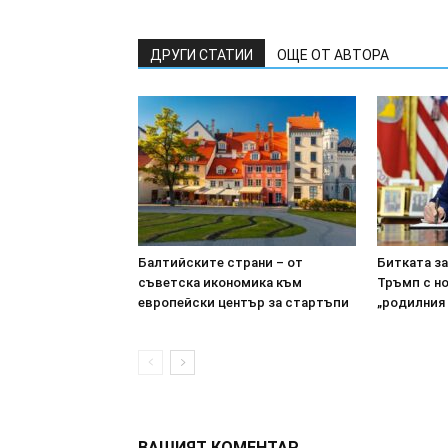
ДРУГИ СТАТИИ
ОЩЕ ОТ АВТОРА
Балтийските страни – от
Битката з
съветска икономика към
Тръмп с н
европейски център за стартъпи
„родилния
ВАШИЯТ КОМЕНТАР