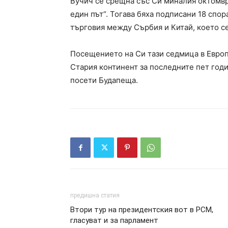
Вучич се срещна със Си миналия октомвр
един път“. Тогава бяха подписани 18 спо
търговия между Сърбия и Китай, което се
Посещението на Си тази седмица в Европа
Стария континент за последните пет год
посети Будапеща.
предишна статия
Втори тур на президентския вот в РСМ,
гласуват и за парламент