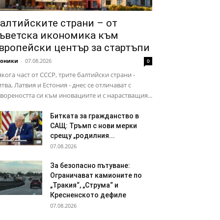
алтийските страни – от
ъветска икономика към
вропейски център за стартъпи
роники
-
07.08.2026
0
кога част от СССР, трите балтийски страни -
тва, Латвия и Естония - днес се отличават с
вореността си към иновациите и с нарастващия...
Битката за гражданство в
САЩ: Тръмп с нови мерки
срещу „родилния...
07.08.2026
За безопасно пътуване:
Ограничават камионите по
„Тракия“, „Струма“ и
Кресненското дефиле
07.08.2026