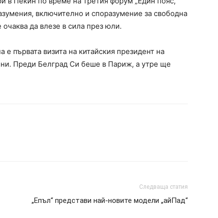
и в Пекин по време на третия форум „Един пояс,
разумения, включително и споразумение за свободна
 очаква да влезе в сила през юли.
 е първата визита на китайския президент на
ини. Преди Белград Си беше в Париж, а утре ще
Следваща статия
„Епъл“ представи най-новите модели „айПад“