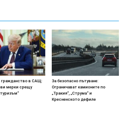
а гражданство в САЩ:
За безопасно пътуване:
ови мерки срещу
Ограничават камионите по
 туризъм“
„Тракия“, „Струма“ и
Кресненското дефиле