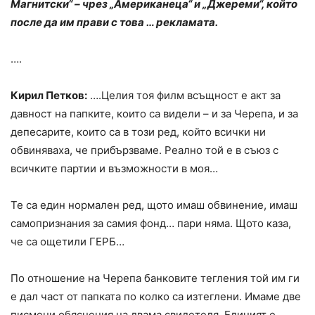
Магнитски“ – чрез „Американеца“ и „Джереми“, който
после да им прави с това … рекламата.
….
Кирил Петков:
….Целия тоя филм всъщност е акт за
давност на папките, които са видели – и за Черепа, и за
депесарите, които са в този ред, който всички ни
обвиняваха, че прибързваме. Реално той е в съюз с
всичките партии и възможности в моя…
Те са един нормален ред, щото имаш обвинение, имаш
самопризнания за самия фонд… пари няма. Щото каза,
че са ощетили ГЕРБ…
По отношение на Черепа банковите тегления той им ги
е дал част от папката по колко са изтеглени. Имаме две
писмени обяснения на двама свидетеля. Единият е