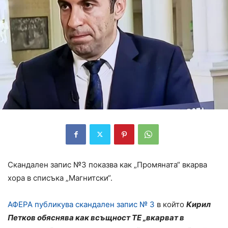
Скандален запис №3 показва как „Промяната“ вкарва
хора в списъка „Магнитски“.
АФЕРА публикува скандален запис № 3
в който
Кирил
Петков обяснява как всъщност ТЕ „вкарват в