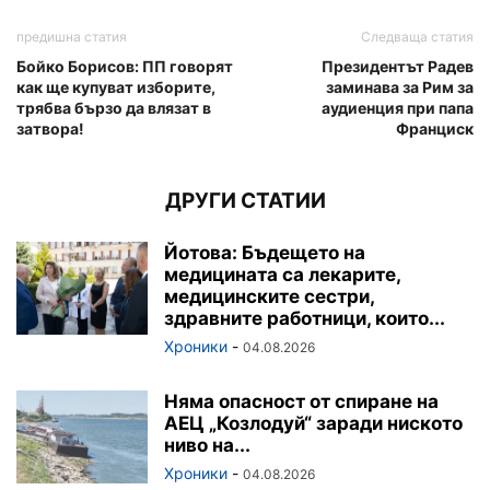
предишна статия
Следваща статия
Бойко Борисов: ПП говорят
Президентът Радев
как ще купуват изборите,
заминава за Рим за
трябва бързо да влязат в
аудиенция при папа
затвора!
Франциск
ДРУГИ СТАТИИ
Йотова: Бъдещето на
медицината са лекарите,
медицинските сестри,
здравните работници, които...
Хроники
-
04.08.2026
Няма опасност от спиране на
АЕЦ „Козлодуй“ заради ниското
ниво на...
Хроники
-
04.08.2026