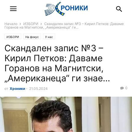
Начало
ИЗБОРИ
Скандален запис №3 – Кирил Петков: Даваме
Горанов на Магнитски, „Американеца“ ги...
ИЗБОРИ
На фокус
У нас
Скандален запис №3 –
Кирил Петков: Даваме
Горанов на Магнитски,
„Американеца“ ги знае…
0
от
Хроники
-
21.05.2024