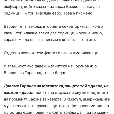
шофьорът, който казва – аз карах Божков всеки две
седмици… и той внасяше евро. Това е писмено.
Вторият е, а, такова, вторият е секретарката…, която
каза – той идваше всеки две седмици, носеше нещо,
караше ме да не го записвам в книгата с гостите.
Отделно всички тези факти ги има и Американеца.
И всъщност ако дадем Магнитски на Горанов /б.р. –
Владислав Горанов/, те ще бъдат…
Даваме Горанов на Магнитски, защото той е давал, не
вземал – давал
проекта на държавни служители, които
да променят Закона за хазарта. В смисъл, американците
му го казват като даване, щото като финансов министър
му остава един човек, на който трябва да … да го смени