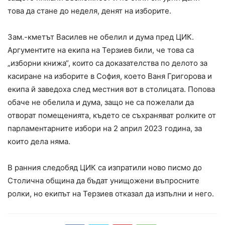
това да стане до неделя, денят на изборите.
Зам.-кметът Василев не обелил и дума пред ЦИК.
Аргументите на екипа на Терзиев били, че това са
„изборни книжа“, които са доказателства по делото за
касиране на изборите в София, което Ваня Григорова и
екипа й заведоха след местния вот в столицата. Попова
обаче не обелила и дума, защо не са пожелали да
отворат помещенията, където се съхраняват ролките от
парламентарните избори на 2 април 2023 година, за
които дела няма.
В ранния следобяд ЦИК са изпратили ново писмо до
Столична община да бъдат унищожени въпросните
ролки, но екипът на Терзиев отказал да изпълни и него.