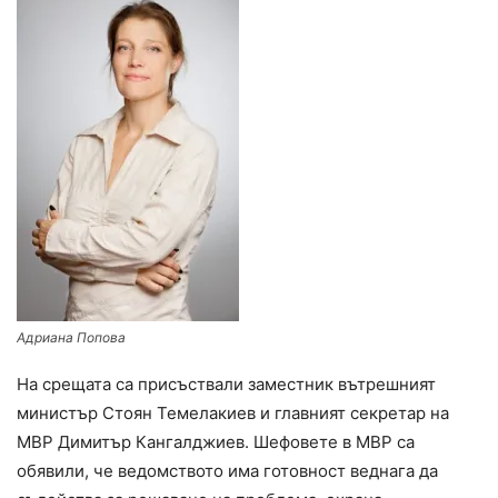
Адриана Попова
На срещата са присъствали заместник вътрешният
министър Стоян Темелакиев и главният секретар на
МВР Димитър Кангалджиев. Шефовете в МВР са
обявили, че ведомството има готовност веднага да