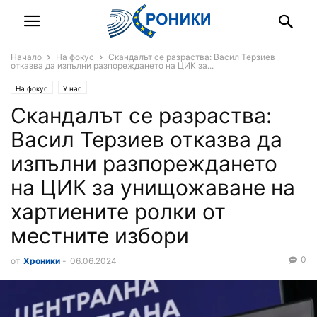
Начало
На фокус
Скандалът се разраства: Васил Терзиев
отказва да изпълни разпореждането на ЦИК за...
На фокус
У нас
Скандалът се разраства:
Васил Терзиев отказва да
изпълни разпореждането
на ЦИК за унищожаване на
хартиените ролки от
местните избори
0
от
Хроники
-
06.06.2024