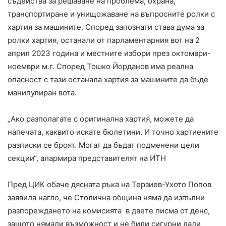
съдейства за решаване на проблема, охрана,
транспортиране и унищожаване на въпросните ролки с
хартия за машините. Според запознати става дума за
ролки хартия, останали от парламентарния вот на 2
април 2023 година и местните избори през октомври-
ноември м.г. Според Тошко Йорданов има реална
опасност с тази останала хартия за машините да бъде
манипулиран вота.
„Ако разполагате с оригинална хартия, можете да
напечата, каквито искате бюлетини. И точно хартиените
разписки се броят. Могат да бъдат подменени цели
секции“, алармира представителят на ИТН
Пред ЦИК обаче дясната ръка на Терзиев-Ухото Попов
заявила нагло, че Столична община няма да изпълни
разпореждането на комисията в двете писма от денс,
защото нямали възможност и не били сигурни дали