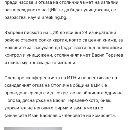
преди часове и отказа на столичния кмет на изпълни
разпореждането на ЦИК те да бъдат унищожени, се
разраства, научи Breaking.bg.
Въпреки писмото на ЦИК до всички 24 избирателни
района старите ролки хартия, които са ценни книжа, за
машините за гласуване да бъдат взети под полицейски
контрол и унищожени, столичният кмет Васил Терзиев
и екипа му отказва да го изпълни.
След пресконференцията на ИТН и оповестяване на
скандалният отказ на Столична община в ЦИК е
проведена среща с и.д. секретар на общината Адриана
Попова, дясна ръка на Васил Терзиев-Ухото, бивш
управител не неговите фирми и зам-.кмета по
финансите Иван Василев с членовете на комисията.