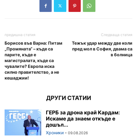
предишна статия
Следваща статия
Борисов във Варна: Питам
Тежък удар между две коли
„Промяната“ – къде са
пред мол в София, двама са
парите, къде е
в болница
магистралата, къде са
чувалите? Европа иска
силно правителство, а не
кешаджии!
ДРУГИ СТАТИИ
ГЕРБ за дрона край Кардам:
Искаме да знаем откъде е
дошъл...
Хроники
-
09.08.2026