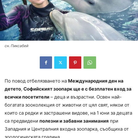
сн. Пиксабей
По повод отбелязването на
Международния ден на
детето
,
Софийският зоопарк ще е с безплатен вход за
всички посетители
– деца и възрастни. Освен най-
богатата зооколекция от животни от цял свят, някои от
които са редки и застрашени видове, на 1 юни за децата
са предвидени
полезни и забавни занимания
при
Западния и Централния входна зоопарка, съобщиха от
зоологическата градина.