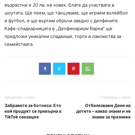
възрастни е 20 лв. на човек. Елате да участвате в
шоутата. Ще пеем, ще танцуваме, ще играем волейбол
и футбол, и ще въртим обръчи заедно с делфините.
Кафе-сладкарницата в „Делфинариум Варна“ ще
предложи уникални сладкиши, торти и лакомства за
семействата.
предишна статия
Следваща статия
Забравете за ботокса: Ето
Отбелязваме Деня на
кой продукт се превърна в
детето – какво знаем и не
TikTok сензация
знаем за празника