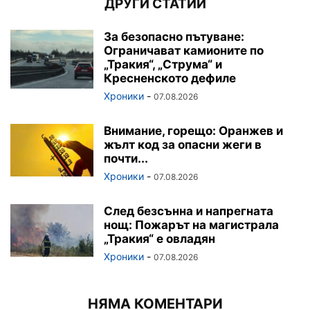
ДРУГИ СТАТИИ
За безопасно пътуване:
Ограничават камионите по
„Тракия“, „Струма“ и
Кресненското дефиле
Хроники
-
07.08.2026
Внимание, горещо: Оранжев и
жълт код за опасни жеги в
почти...
Хроники
-
07.08.2026
След безсънна и напрегната
нощ: Пожарът на магистрала
„Тракия“ е овладян
Хроники
-
07.08.2026
НЯМА КОМЕНТАРИ