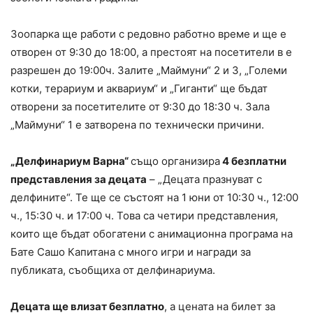
Зоопарка ще работи с редовно работно време и ще е
отворен от 9:30 до 18:00, а престоят на посетители в е
разрешен до 19:00ч. Залите „Маймуни“ 2 и 3, „Големи
котки, терариум и аквариум“ и „Гиганти“ ще бъдат
отворени за посетителите от 9:30 до 18:30 ч. Зала
„Маймуни“ 1 е затворена по технически причини.
„Делфинариум Варна“
също организира
4 безплатни
представления за децата
– „Децата празнуват с
делфините“. Те ще се състоят на 1 юни от 10:30 ч., 12:00
ч., 15:30 ч. и 17:00 ч. Това са четири представления,
които ще бъдат обогатени с анимационна програма на
Бате Сашо Капитана с много игри и награди за
публиката, съобщиха от делфинариума.
Децата ще влизат безплатно
, а цената на билет за