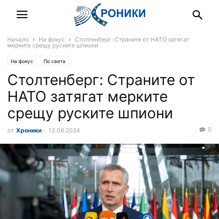
Начало
На фокус
Столтенберг: Страните от НАТО затягат
мерките срещу руските шпиони
На фокус
По света
Столтенберг: Страните от
НАТО затягат мерките
срещу руските шпиони
0
от
Хроники
-
13.06.2024