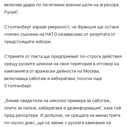
включва удари по легитимни военни цели на агресора
Русия“.
Столтенберг изрази увереност, че Франция ще остане
лоялен съюзник на НАТО независимо от резултата от
предстоящите избори.
Страните от пакта ще предприемат по-строги действия
срещу руските шпиони на своя територия в отговор на
кампанията от вражески дейности на Москва,
включваща саботаж и кибератаки, посочи още
Столтенберг.
„Бяхме свидетели на няколко примера за саботаж,
опити за палеж, кибератаки и дезинформация“, каза той
пред репортери. И допълни, че срещата на министрите
по-късно днес „ще се заеме с руската кампания на