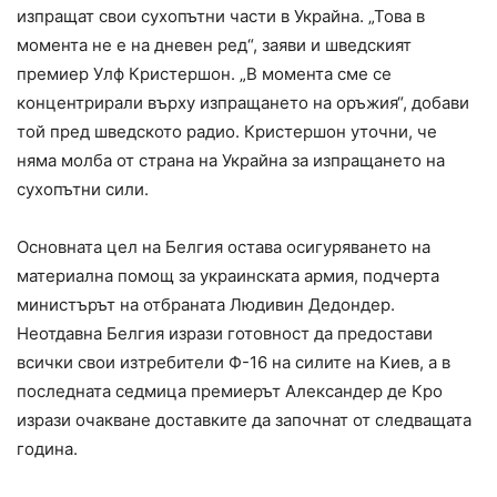
изпращат свои сухопътни части в Украйна. „Това в
момента не е на дневен ред“, заяви и шведският
премиер Улф Кристершон. „В момента сме се
концентрирали върху изпращането на оръжия“, добави
той пред шведското радио. Кристершон уточни, че
няма молба от страна на Украйна за изпращането на
сухопътни сили.
Основната цел на Белгия остава осигуряването на
материална помощ за украинската армия, подчерта
министърът на отбраната Людивин Дедондер.
Неотдавна Белгия изрази готовност да предостави
всички свои изтребители Ф-16 на силите на Киев, а в
последната седмица премиерът Александер де Кро
изрази очакване доставките да започнат от следващата
година.