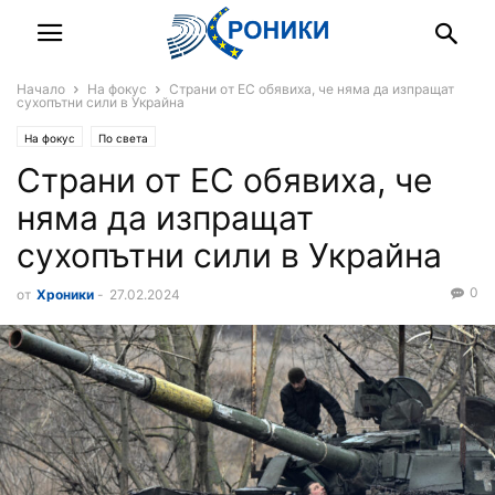
Начало
На фокус
Страни от ЕС обявиха, че няма да изпращат
сухопътни сили в Украйна
На фокус
По света
Страни от ЕС обявиха, че
няма да изпращат
сухопътни сили в Украйна
0
от
Хроники
-
27.02.2024