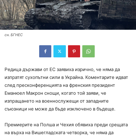
сн. БГНЕС
Редица държави от ЕС заявиха изрично, че няма да
изпратят сухопътни сили в Украйна. Коментарите идват
след пресконференцията на френския президент
Еманюел Макрон снощи, когато той заяви, че
изпращането на военнослужещи от западните
съюзници не може да бъде изключено в бъдеще.
Премиерите на Полша и Чехия обявиха преди срещата
на върха на Вишегладската четворка, че няма да