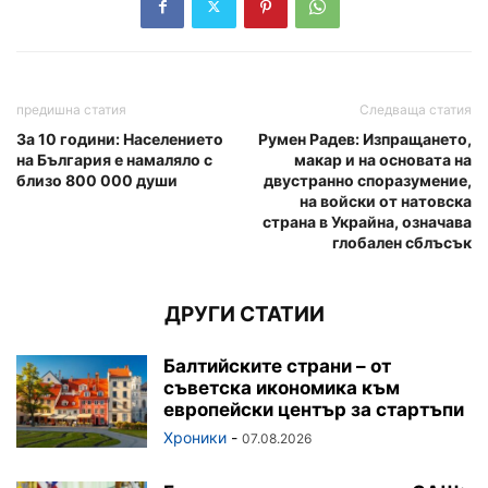
предишна статия
Следваща статия
За 10 години: Населението
Румен Радев: Изпращането,
на България е намаляло с
макар и на основата на
близо 800 000 души
двустранно споразумение,
на войски от натовска
страна в Украйна, означава
глобален сблъсък
ДРУГИ СТАТИИ
Балтийските страни – от
съветска икономика към
европейски център за стартъпи
Хроники
-
07.08.2026