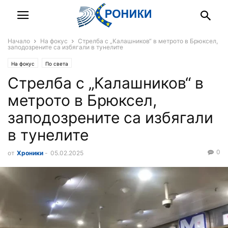
Начало
На фокус
Стрелба с „Калашников“ в метрото в Брюксел,
заподозрените са избягали в тунелите
На фокус
По света
Стрелба с „Калашников“ в
метрото в Брюксел,
заподозрените са избягали
в тунелите
0
от
Хроники
-
05.02.2025