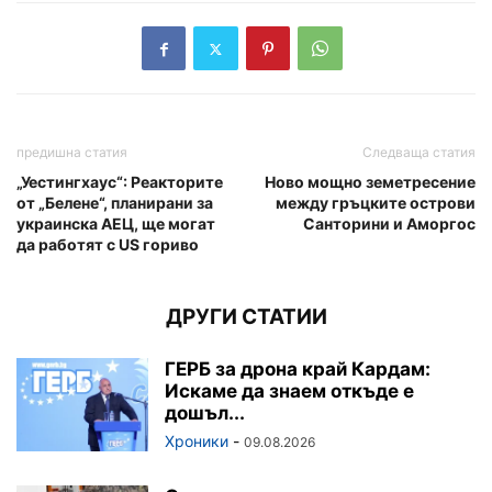
предишна статия
Следваща статия
„Уестингхаус“: Реакторите
Ново мощно земетресение
от „Белене“, планирани за
между гръцките острови
украинска АЕЦ, ще могат
Санторини и Аморгос
да работят с US гориво
ДРУГИ СТАТИИ
ГЕРБ за дрона край Кардам:
Искаме да знаем откъде е
дошъл...
Хроники
-
09.08.2026