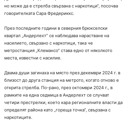
но може да е стрелба свързана с наркотици“, посочва
говорителката Сара Фредериккс.
През последните години в северния брюкселски
квартал „Андерлехт“ се наблюдава нарастване на
насилието, свързано с наркотици, така че
метростанция „Клемансо“ става едно от няколкото
места, известни с насилие.
Двама души загинаха на място през декември 2024 г. в
близост до друга станция на метрото, когато отново е
открита стрелба. По-рано, през октомври 2024 г., в
рамките на една седмица в Андерлехт се случват
четири престрелки, което кара регионалните власти да
определят района като „гореща точка“, свързана с
наркотиците.