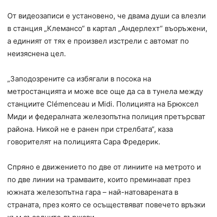
От видеозаписи е установено, че двама души са влезли
в станция „Клемансо“ в картал „Андерлехт“ въоръжени,
а единият от тях е произвел изстрели с автомат по
неизяснена цел.
„Заподозрените са избягали в посока на
метростанцията и може все още да са в тунела между
станциите Clémenceau и Midi. Полицията на Брюксел
Миди и федералната железопътна полиция претърсват
района. Никой не е ранен при стрелбата“, каза
говорителят на полицията Сара Фредерик.
Спряно е движението по две от линиите на метрото и
по две линии на трамваите, които преминават през
южната железопътна гара – най-натоварената в
страната, през която се осъществяват повечето връзки