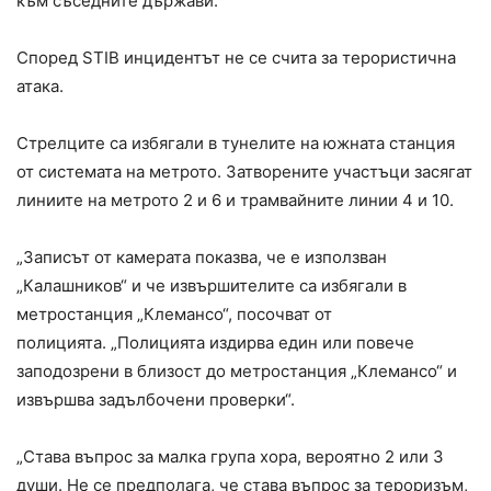
към съседните държави.
Според STIB инцидентът не се счита за терористична
атака.
Стрелците са избягали в тунелите на южната станция
от системата на метрото. Затворените участъци засягат
линиите на метрото 2 и 6 и трамвайните линии 4 и 10.
„Записът от камерата показва, че е използван
„Калашников“ и че извършителите са избягали в
метростанция „Клемансо“, посочват от
полицията. „Полицията издирва един или повече
заподозрени в близост до метростанция „Клемансо“ и
извършва задълбочени проверки“.
„Става въпрос за малка група хора, вероятно 2 или 3
души. Не се предполага, че става въпрос за тероризъм,