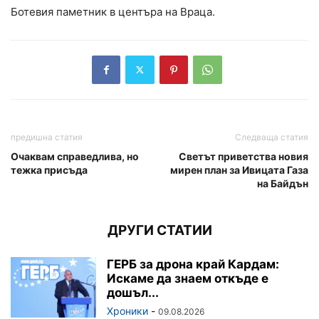
Ботевия паметник в центъра на Враца.
предишна статия
Следваща статия
Очаквам справедлива, но
Светът приветства новия
тежка присъда
мирен план за Ивицата Газа
на Байдън
ДРУГИ СТАТИИ
ГЕРБ за дрона край Кардам:
Искаме да знаем откъде е
дошъл...
Хроники
-
09.08.2026