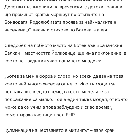
Десетки възпитаници на врачанските детски градини
ще преминат кратък маршрут по стъпките на
Войводата. Родолюбивата проява за най-малките е
наречена „С песни и стихове по Ботевата алея“.
Следобед на лобното място на Ботев във Врачанския
Балкан – местността Йолковица, ще има поклонение, в
което по традиция участват много младежи.
„Ботев за мен е борба и слово, но всеки да вземе това,
което най-много харесва от него. Идол и модел за
подражание в едно време, в което моделите за
подражание са малко. Той е един такъв модел, от който
може да се учим в това заблудено и сиво време“,
коментираха ученици пред БНР.
Кулминация на честването е митингът – заря край