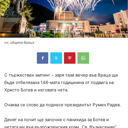
сн. община Враца
С тържествен митинг – заря тази вечер във Враца ще
бъде отбелязана 148-мата годишнина от подвига на
Христо Ботев и неговата чета.
Очаква се слово да поднесе президентът Румен Радев.
Денят на почит ще започне с панихида за Ботев и
четата му във възрожденския храм „Св. Възнесение“.