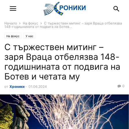
Начало
На фокус
С тържествен митинг – заря Враца отбелязва
148-годишнината от подвига на Ботев...
На фокус
У нас
С тържествен митинг –
заря Враца отбелязва 148-
годишнината от подвига на
Ботев и четата му
0
от
Хроники
-
01.06.2024