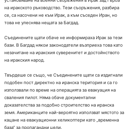
установяване на военни съоръжения в Ирак зад гърба
на иракското ръководство. Тези съоръжения, разбира
се, са насочени не към Ирак, а към съседен Иран, но
това не улеснява нещата за Багдад.
Съединените щати обаче не информираха Ирак за тези
бази. В Багдад някои законодатели възприеха това като
незачитане на иракския суверенитет и достойнството
на иракския народ.
Твърдеше се също, че Съединените щати са издигнали
подобен пост директно на иранска територия и са го
използвали по време на операцията за евакуация на
сваления пилот. Няма обаче документални
доказателства за подобно строителство на иранска
земя. Американците най-вероятно използват мястото за
кацане на евакуационни хеликоптери като „временна
база“ за пропагандни цели.