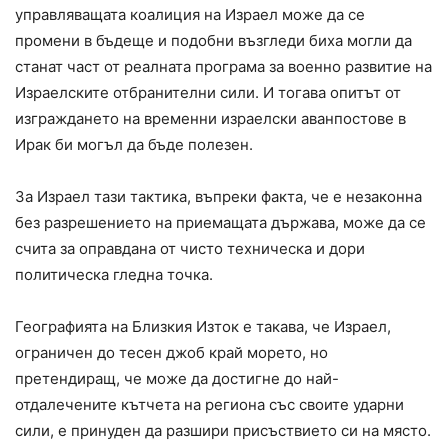
управляващата коалиция на Израел може да се
промени в бъдеще и подобни възгледи биха могли да
станат част от реалната програма за военно развитие на
Израелските отбранителни сили. И тогава опитът от
изграждането на временни израелски аванпостове в
Ирак би могъл да бъде полезен.
За Израел тази тактика, въпреки факта, че е незаконна
без разрешението на приемащата държава, може да се
счита за оправдана от чисто техническа и дори
политическа гледна точка.
Географията на Близкия Изток е такава, че Израел,
ограничен до тесен джоб край морето, но
претендиращ, че може да достигне до най-
отдалечените кътчета на региона със своите ударни
сили, е принуден да разшири присъствието си на място.