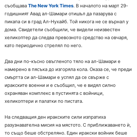
съобщава
The New York Times
. В началото на март 29-
годишният Авад ал-Шамари отишъл да пазарува с
пикапа си в град Ал-Нухайб. Той никога не се върнал у
дома. Свидетели съобщили, че видели неизвестен
хеликоптер да следва превозното средство на овчаря,
като периодично стрелял по него.
Два дни по-късно овъгленото тяло на ал-Шамари е
намерено в пясъка до изгоряла кола. Оказа се, че преди
смъртта си ал-Шамари е успял да се свърже с
иракските военни и е съобщил, че е видял силно
охраняван комплекс в пустинята с войници,
хеликоптери и палатки по пистата.
На следващия ден иракските сили изпратиха
разузнавателна мисия на мястото. С приближаването ѝ,
то също беше обстреляно. Един иракски войник беше