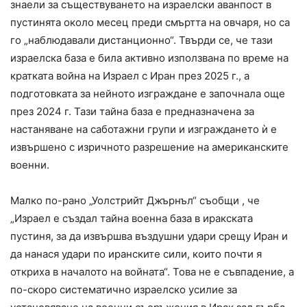
знаели за съществуването на израелски аванпост в
пустинята около месец преди смъртта на овчаря, но са
го „наблюдавали дистанционно“. Твърди се, че тази
израелска база е била активно използвана по време на
кратката война на Израел с Иран през 2025 г., а
подготовката за нейното изграждане е започнала още
през 2024 г. Тази тайна база е предназначена за
настаняване на саботажни групи и изграждането ѝ е
извършено с изричното разрешение на американските
военни.
Малко по-рано „Уолстрийт Джърнъл“ съобщи , че
„Израел е създал тайна военна база в иракската
пустиня, за да извършва въздушни удари срещу Иран и
да нанася удари по иранските сили, които почти я
откриха в началото на войната“. Това не е съвпадение, а
по-скоро систематично израелско усилие за