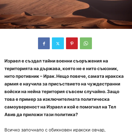
Израел е създал тайни военни съоръжения на
територията на държава, която не е нито съюзник,
нито противник – Ирак. Нещо повече, самата иракска
армия е научила за присъствието на чуждестранни
войски на нейна територия съвсем случайно. Защо
това е пример за изключителната политическа
самоувереност на Израел и кой е помогнал на Тел
Авив да приложи тази политика?
Всичко започнало с обикновен иракски овчар,