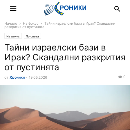
Начало
На фокус
Тайни израелски бази в Ирак? Скандални
разкрития от пустинята
На фокус
По света
Тайни израелски бази в
Ирак? Скандални разкрития
от пустинята
0
от
Хроники
-
19.05.2026