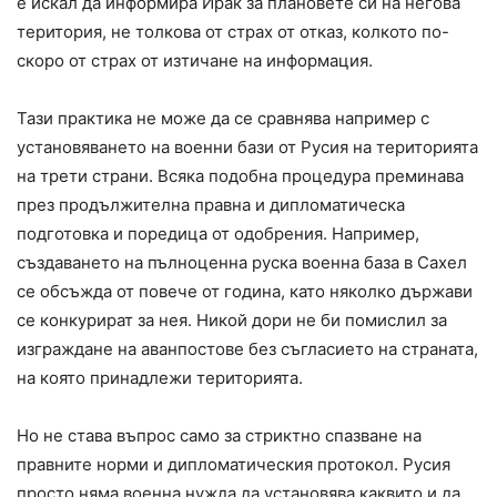
е искал да информира Ирак за плановете си на негова
територия, не толкова от страх от отказ, колкото по-
скоро от страх от изтичане на информация.
Тази практика не може да се сравнява например с
установяването на военни бази от Русия на територията
на трети страни. Всяка подобна процедура преминава
през продължителна правна и дипломатическа
подготовка и поредица от одобрения. Например,
създаването на пълноценна руска военна база в Сахел
се обсъжда от повече от година, като няколко държави
се конкурират за нея. Никой дори не би помислил за
изграждане на аванпостове без съгласието на страната,
на която принадлежи територията.
Но не става въпрос само за стриктно спазване на
правните норми и дипломатическия протокол. Русия
просто няма военна нужда да установява каквито и да