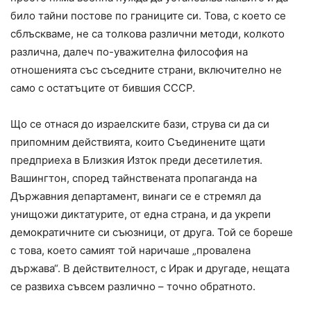
било тайни постове по границите си. Това, с което се
сблъскваме, не са толкова различни методи, колкото
различна, далеч по-уважителна философия на
отношенията със съседните страни, включително не
само с остатъците от бившия СССР.
Що се отнася до израелските бази, струва си да си
припомним действията, които Съединените щати
предприеха в Близкия Изток преди десетилетия.
Вашингтон, според тайнствената пропаганда на
Държавния департамент, винаги се е стремял да
унищожи диктатурите, от една страна, и да укрепи
демократичните си съюзници, от друга. Той се бореше
с това, което самият той наричаше „провалена
държава“. В действителност, с Ирак и другаде, нещата
се развиха съвсем различно – точно обратното.