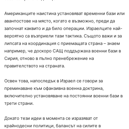
Американците наистина установяват временни бази или
аванпостове на място, когато е възможно, преди да
започнат каквито и да било операции. Израелците най-
вероятно са възприели тази тактика. Същото важи и за
липсата на координация с приемащата страна – знаем
например, че доскоро САЩ поддържаха военни бази в
Сирия, отново в пълно пренебрежение на
правителството на страната.
Освен това, напоследък в Израел се говори за
преминаване към офанзивна военна доктрина,
включително установяване на постоянни военни бази в
трети страни.
Докато тези идеи в момента се изразяват от
крайнодесни политици, балансът на силите в