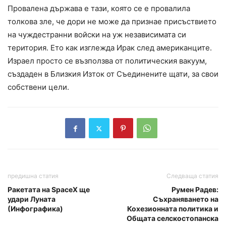
Провалена държава е тази, която се е провалила
толкова зле, че дори не може да признае присъствието
на чуждестранни войски на уж независимата си
територия. Ето как изглежда Ирак след американците.
Израел просто се възползва от политическия вакуум,
създаден в Близкия Изток от Съединените щати, за свои
собствени цели.
предишна статия
Следваща статия
Ракетата на SpaceX ще
Румен Радев:
удари Луната
Съхраняването на
(Инфографика)
Кохезионната политика и
Общата селскостопанска