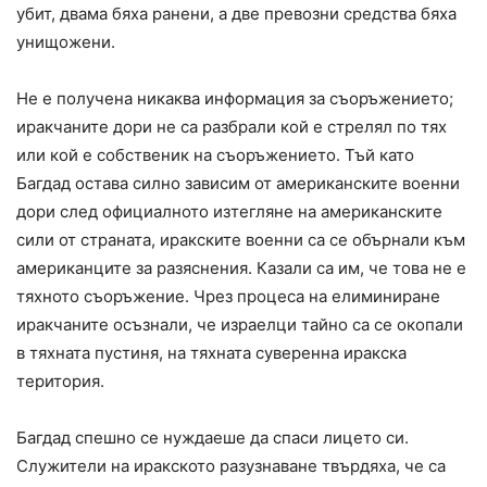
убит, двама бяха ранени, а две превозни средства бяха
унищожени.
Не е получена никаква информация за съоръжението;
иракчаните дори не са разбрали кой е стрелял по тях
или кой е собственик на съоръжението. Тъй като
Багдад остава силно зависим от американските военни
дори след официалното изтегляне на американските
сили от страната, иракските военни са се обърнали към
американците за разяснения. Казали са им, че това не е
тяхното съоръжение. Чрез процеса на елиминиране
иракчаните осъзнали, че израелци тайно са се окопали
в тяхната пустиня, на тяхната суверенна иракска
територия.
Багдад спешно се нуждаеше да спаси лицето си.
Служители на иракското разузнаване твърдяха, че са