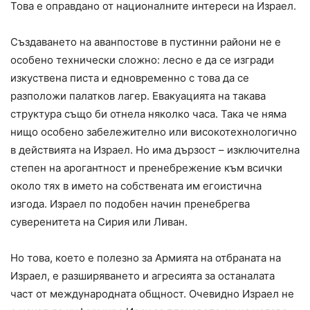
Това е оправдано от националните интереси на Израел.
Създаването на аванпостове в пустинни райони не е
особено технически сложно: лесно е да се изгради
изкуствена писта и едновременно с това да се
разположи палатков лагер. Евакуацията на такава
структура също би отнела няколко часа. Така че няма
нищо особено забележително или високотехнологично
в действията на Израел. Но има дързост – изключителна
степен на арогантност и пренебрежение към всички
около тях в името на собствената им егоистична
изгода. Израел по подобен начин пренебрегва
суверенитета на Сирия или Ливан.
Но това, което е полезно за Армията на отбраната на
Израел, е разширяването и агресията за останалата
част от международната общност. Очевидно Израел не