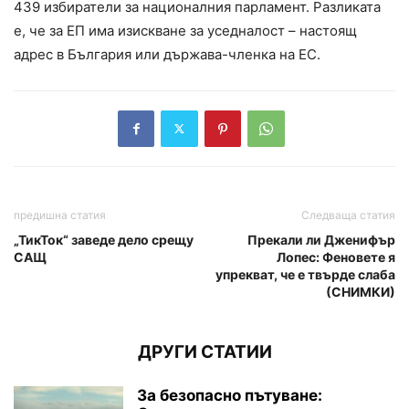
439 избиратели за националния парламент. Разликата
е, че за ЕП има изискване за уседналост – настоящ
адрес в България или държава-членка на ЕС.
предишна статия
Следваща статия
„ТикТок“ заведе дело срещу
Прекали ли Дженифър
САЩ
Лопес: Феновете я
упрекват, че е твърде слаба
(СНИМКИ)
ДРУГИ СТАТИИ
За безопасно пътуване: