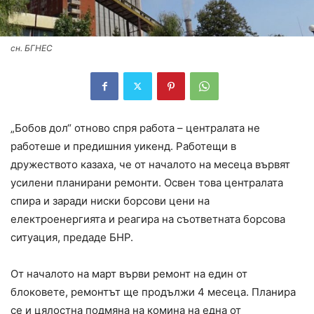
сн. БГНЕС
„Бобов дол“ отново спря работа – централата не
работеше и предишния уикенд. Работещи в
дружеството казаха, че от началото на месеца вървят
усилени планирани ремонти. Освен това централата
спира и заради ниски борсови цени на
електроенергията и реагира на съответната борсова
ситуация, предаде БНР.
От началото на март върви ремонт на един от
блоковете, ремонтът ще продължи 4 месеца. Планира
се и цялостна подмяна на комина на една от