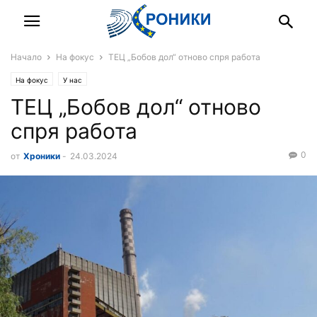
Начало
На фокус
ТЕЦ „Бобов дол“ отново спря работа
На фокус
У нас
ТЕЦ „Бобов дол“ отново
спря работа
0
от
Хроники
-
24.03.2024