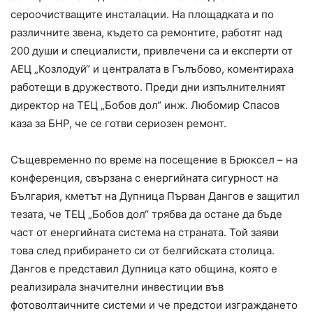
сероочистващите инсталации. На площадката и по
различните звена, където са ремонтите, работят над
200 души и специалисти, привлечени са и експерти от
АЕЦ „Козлодуй“ и централата в Гълъбово, коментираха
работещи в дружеството. Преди дни изпълнителният
директор на ТЕЦ „Бобов дол“ инж. Любомир Спасов
каза за БНР, че се готви сериозен ремонт.
Същевременно по време на посещение в Брюксел – на
конференция, свързана с енергийната сигурност на
България, кметът на Дупница Първан Дангов е защитил
тезата, че ТЕЦ „Бобов дол“ трябва да остане да бъде
част от енергийната система на страната. Той заяви
това след прибирането си от белгийската столица.
Дангов е представил Дупница като община, която е
реализирала значителни инвестиции във
фотоволтаичните системи и че предстои изграждането