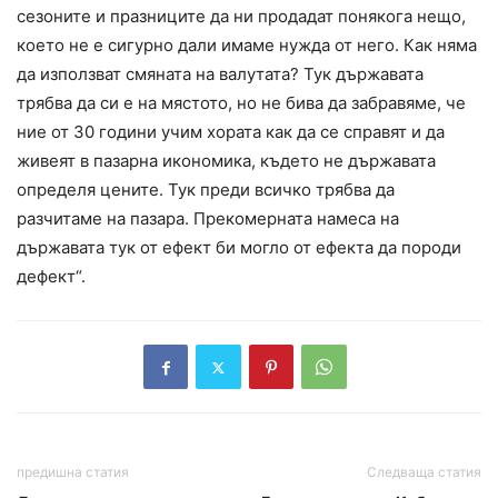
сезоните и празниците да ни продадат понякога нещо,
което не е сигурно дали имаме нужда от него. Как няма
да използват смяната на валутата? Тук държавата
трябва да си е на мястото, но не бива да забравяме, че
ние от 30 години учим хората как да се справят и да
живеят в пазарна икономика, където не държавата
определя цените. Тук преди всичко трябва да
разчитаме на пазара. Прекомерната намеса на
държавата тук от ефект би могло от ефекта да породи
дефект“.
предишна статия
Следваща статия