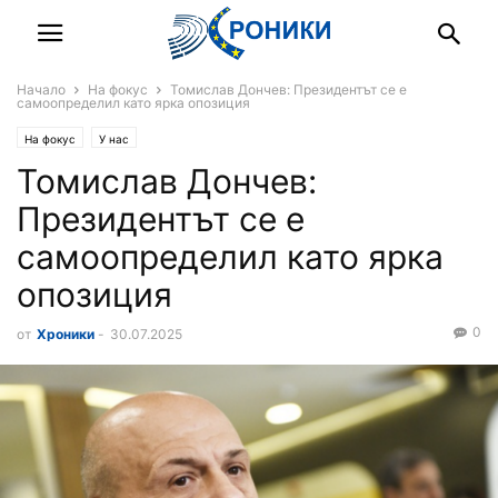
Начало
На фокус
Томислав Дончев: Президентът се е
самоопределил като ярка опозиция
На фокус
У нас
Томислав Дончев:
Президентът се е
самоопределил като ярка
опозиция
0
от
Хроники
-
30.07.2025