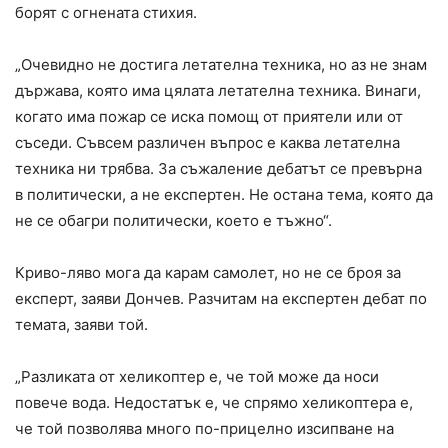
борят с огнената стихия.
„Очевидно не достига летателна техника, но аз не знам
държава, която има цялата летателна техника. Винаги,
когато има пожар се иска помощ от приятели или от
съседи. Съвсем различен въпрос е каква летателна
техника ни трябва. За съжаление дебатът се превърна
в политически, а не експертен. Не остана тема, която да
не се обагри политически, което е тъжно“.
Криво-ляво мога да карам самолет, но не се броя за
експерт, заяви Дончев. Разчитам на експертен дебат по
темата, заяви той.
„Разликата от хеликоптер е, че той може да носи
повече вода. Недостатък е, че спрямо хеликоптера е,
че той позволява много по-прицелно изсипване на