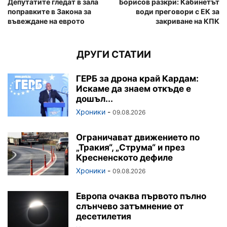
Депутатите гледат в зала
Борисов разкри: Кабинетът
поправките в Закона за
води преговори с ЕК за
въвеждане на еврото
закриване на КПК
ДРУГИ СТАТИИ
ГЕРБ за дрона край Кардам:
Искаме да знаем откъде е
дошъл...
Хроники
-
09.08.2026
Ограничават движението по
„Тракия“, „Струма“ и през
Кресненското дефиле
Хроники
-
09.08.2026
Европа очаква първото пълно
слънчево затъмнение от
десетилетия