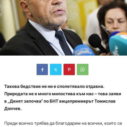
Такова бедствие не ни е сполетявало отдавна.
Природата не е много милостива към нас – това заяви
в „Денят започва“ по БНТ вицепремиерът
Томислав
Дончев
.
Преди всичко трябва да благодарим на всички, които се