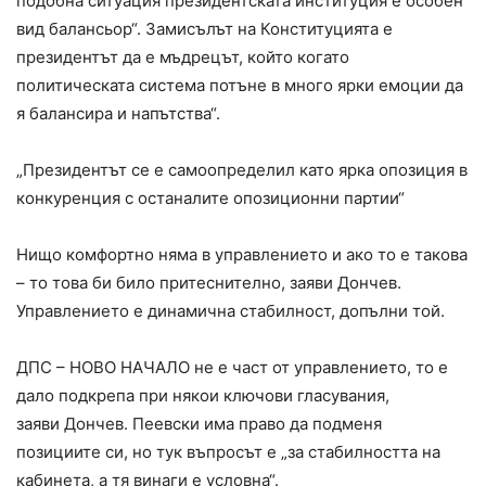
подобна ситуация президентската институция е особен
вид балансьор“. Замисълът на Конституцията е
президентът да е мъдрецът, който когато
политическата система потъне в много ярки емоции да
я балансира и напътства“.
„Президентът се е самоопределил като ярка опозиция в
конкуренция с останалите опозиционни партии“
Нищо комфортно няма в управлението и ако то е такова
– то това би било притеснително, заяви Дончев.
Управлението е динамична стабилност, допълни той.
ДПС – НОВО НАЧАЛО не е част от управлението, то е
дало подкрепа при някои ключови гласувания,
заяви Дончев. Пеевски има право да подменя
позициите си, но тук въпросът е „за стабилността на
кабинета, а тя винаги е условна“.