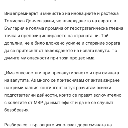
Вицепремиерът и министър на иновациите и растежа
Томислав Дончев заяви, че въвеждането на еврото в
България е голяма промяна от геостратегическа гледна
точка и препозиционирането на страната ни. Той
допълни, че е било вложено усилие и старание хората
да се притеснят от въвеждането на новата валута. По
думите му опасности при този процес има.
„Има опасности и при превалутирането и при смяната
на валутата. Аз много се притеснявам от активизиране
на криминалния контингент и тук разчитам всички
подготвителни дейности, които се правят включително
с колегите от МВР да имат ефект и да не се случват
безобразия.
Разбира се, търговците използват дори смяната на