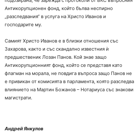
подозирана, че зарежда с протоколи от ВКС въпросния
Антикорупционен фонд, който бълва неспирно
„разследвания“ в услуга на Христо Иванов и
господарите му.
Самият Христо Иванов е в близки отношения със
Захарова, както и със скандално известния ѝ
предшественик Лозан Панов. Кой знае защо
Антикорупционният фонд, който се представя като
флагман на морала, не повдига въпроса защо Панов не
е привикан от комисията в парламента, която разследва
влиянието на Мартин Божанов – Нотариуса със знакови
магистрати.
Андрей Янкулов