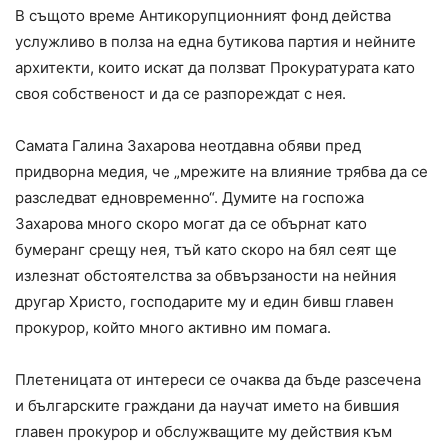
В същото време Антикорупционният фонд действа
услужливо в полза на една бутикова партия и нейните
архитекти, които искат да ползват Прокуратурата като
своя собственост и да се разпореждат с нея.
Самата Галина Захарова неотдавна обяви пред
придворна медия, че „мрежите на влияние трябва да се
разследват едновременно“. Думите на госпожа
Захарова много скоро могат да се обърнат като
бумеранг срещу нея, тъй като скоро на бял сеят ще
излезнат обстоятелства за обвързаности на нейния
другар Христо, господарите му и един бивш главен
прокурор, който много активно им помага.
Плетеницата от интереси се очаква да бъде разсечена
и българските граждани да научат името на бившия
главен прокурор и обслужващите му действия към