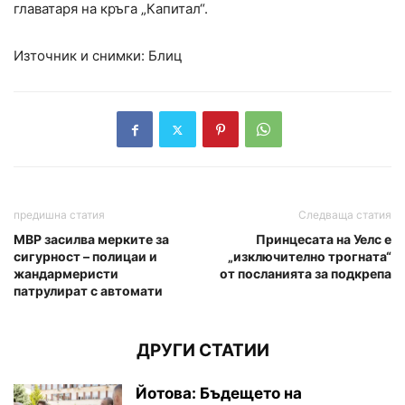
главатаря на кръга „Капитал“.
Източник и снимки: Блиц
предишна статия
Следваща статия
МВР засилва мерките за
Принцесата на Уелс е
сигурност – полицаи и
„изключително трогната“
жандармеристи
от посланията за подкрепа
патрулират с автомати
ДРУГИ СТАТИИ
Йотова: Бъдещето на