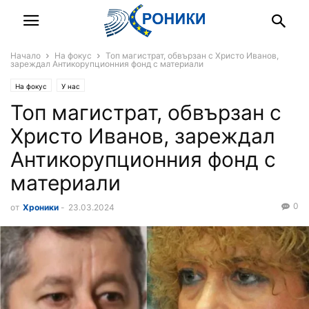
Начало
На фокус
Топ магистрат, обвързан с Христо Иванов,
зареждал Антикорупционния фонд с материали
На фокус
У нас
Топ магистрат, обвързан с
Христо Иванов, зареждал
Антикорупционния фонд с
материали
0
от
Хроники
-
23.03.2024