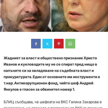
Жадният за власт и обществено признание Христо
Иванов и кукловодите му не се спират пред нищо в
напъните си за овладяване на съдебната власт и
прокуратурата. Един от основните им инструменти е
т.нар. Антикорупционен фонд, чийто шеф Андрей
Янкулов е гласен за обвинител номер 1.
БЛИЦ съобщава, че шефката на ВКС Галина Захарова е