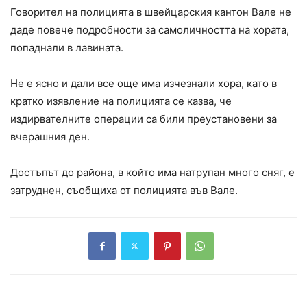
Говорител на полицията в швейцарския кантон Вале не
даде повече подробности за самоличността на хората,
попаднали в лавината.
Не е ясно и дали все още има изчезнали хора, като в
кратко изявление на полицията се казва, че
издирвателните операции са били преустановени за
вчерашния ден.
Достъпът до района, в който има натрупан много сняг, е
затруднен, съобщиха от полицията във Вале.