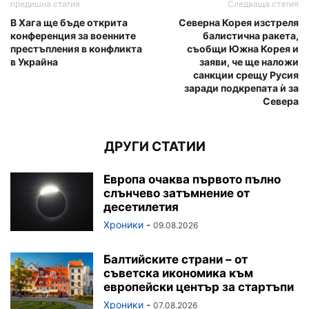
предишна статия
Следваща статия
В Хага ще бъде открита
Северна Корея изстреля
конференция за военните
балистична ракета,
престъпления в конфликта
съобщи Южна Корея и
в Украйна
заяви, че ще наложи
санкции срещу Русия
заради подкрепата ѝ за
Севера
ДРУГИ СТАТИИ
Европа очаква първото пълно
слънчево затъмнение от
десетилетия
Хроники
-
09.08.2026
Балтийските страни – от
съветска икономика към
европейски център за стартъпи
Хроники
-
07.08.2026