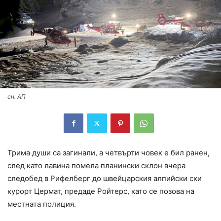
сн. АП
Трима души са загинали, а четвърти човек е бил ранен,
след като лавина помела планински склон вчера
следобед в Рифелберг до швейцарския алпийски ски
курорт Цермат, предаде Ройтерс, като се позова на
местната полиция.