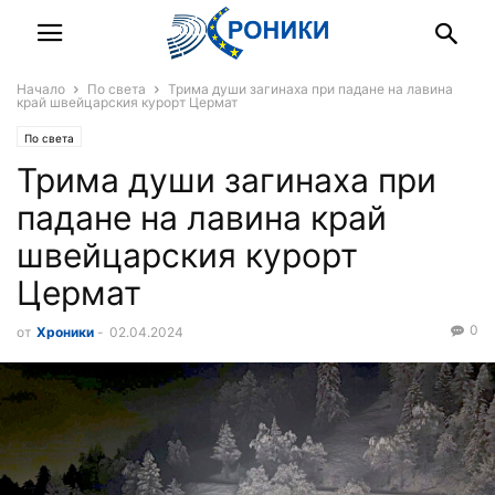
Начало
По света
Трима души загинаха при падане на лавина
край швейцарския курорт Цермат
По света
Трима души загинаха при
падане на лавина край
швейцарския курорт
Цермат
0
от
Хроники
-
02.04.2024