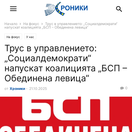
Начало
На фокус
Трус в управлението: „Социалдемократи“
напускат коалицията „БСП – Обединена левица“
На фокус
У нас
Трус в управлението:
„Социалдемократи“
напускат коалицията „БСП –
Обединена левица“
0
от
Хроники
-
21.10.2025