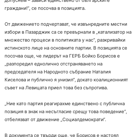
допуснем – зависи единствено от българските
граждани!“, се посочва в позицията.
От движението подчертават, че извънредните местни
избори в Пазарджик са се превърнали в „катализатор на
множество процеси в политиката у нас“, разкривайки
истинското лице на основните партии. В позицията се
посочва още, че лидерът на ГЕРБ Бойко Борисов е
„разпоредил еднолично отстраняването на
председателя на Народното събрание Наталия
Киселова и публично я унизил“, докато коалиционният
съвет на Левицата приел това без съпротива.
„Ние като партия реагирахме единствено с публична
позиция в знак на несъгласие срещу това поведение“,
отбелязват от движение „Социалдемократи“.
В документа се твърди още, че Борисов е настоял