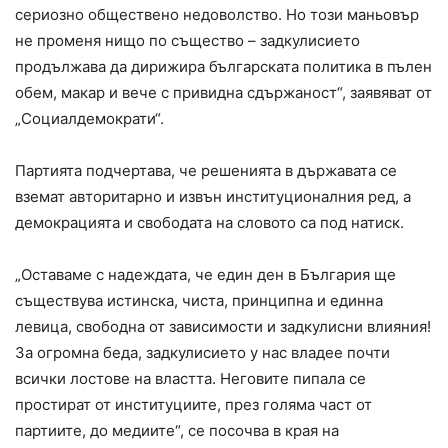
сериозно обществено недоволство. Но този маньовър
не променя нищо по същество – задкулисието
продължава да дирижира българската политика в пълен
обем, макар и вече с привидна сдържаност“, заявяват от
„Социалдемократи“.
Партията подчертава, че решенията в държавата се
вземат авторитарно и извън институционалния ред, а
демокрацията и свободата на словото са под натиск.
„Оставаме с надеждата, че един ден в България ще
съществува истинска, чиста, принципна и единна
левица, свободна от зависимости и задкулисни влияния!
За огромна беда, задкулисието у нас владее почти
всички лостове на властта. Неговите пипала се
простират от институциите, през голяма част от
партиите, до медиите“, се посочва в края на