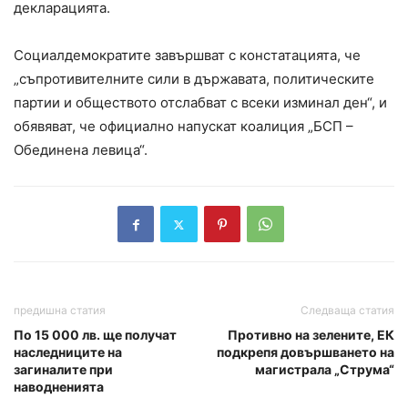
декларацията.
Социалдемократите завършват с констатацията, че
„съпротивителните сили в държавата, политическите
партии и обществото отслабват с всеки изминал ден“, и
обявяват, че официално напускат коалиция „БСП –
Обединена левица“.
предишна статия
Следваща статия
По 15 000 лв. ще получат
Противно на зелените, ЕК
наследниците на
подкрепя довършването на
загиналите при
магистрала „Струма“
наводненията