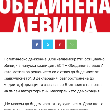
Политическо движение „Социалдемократи“ официално
обяви, че напуска коалиция „БСП – Обединена левица“,
като мотивира решението си с отказ да бъде част от
„задкулисието“. В декларация, разпространена до
медиите, формацията заявява, че България е на прага
на пълен авторитаризъм, маскиран като демокрация.
„Не можем да бъдем част от задкулисието. Дали ще го