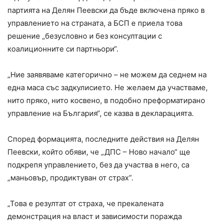
партията на Делян Пеевски да бъде включена пряко в
управлението на страната, а БСП е приела това
решение „безусловно и без консултации с
коалиционните си партньори“.
„Ние заявяваме категорично – не можем да седнем на
една маса със задкулисието. Не желаем да участваме,
нито пряко, нито косвено, в подобно преформатирано
управление на България“, се казва в декларацията.
Според формацията, последните действия на Делян
Пеевски, който обяви, че „ДПС – Ново начало“ ще
подкрепя управлението, без да участва в него, са
„маньовър, продиктуван от страх“.
„Това е резултат от страха, че прекалената
демонстрация на власт и зависимости поражда