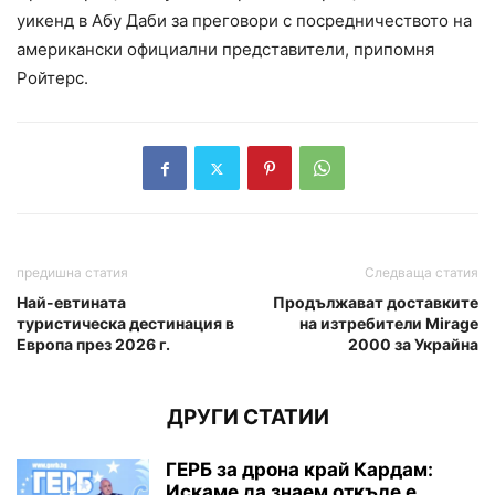
уикенд в Абу Даби за преговори с посредничеството на
американски официални представители, припомня
Ройтерс.
предишна статия
Следваща статия
Най-евтината
Продължават доставките
туристическа дестинация в
на изтребители Mirage
Европа през 2026 г.
2000 за Украйна
ДРУГИ СТАТИИ
ГЕРБ за дрона край Кардам:
Искаме да знаем откъде е