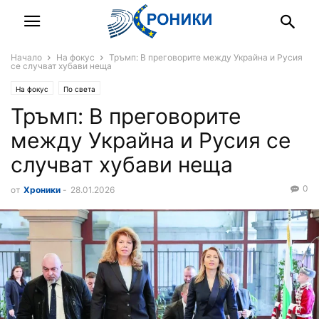
Начало
На фокус
Тръмп: В преговорите между Украйна и Русия
се случват хубави неща
На фокус
По света
Тръмп: В преговорите
между Украйна и Русия се
случват хубави неща
0
от
Хроники
-
28.01.2026