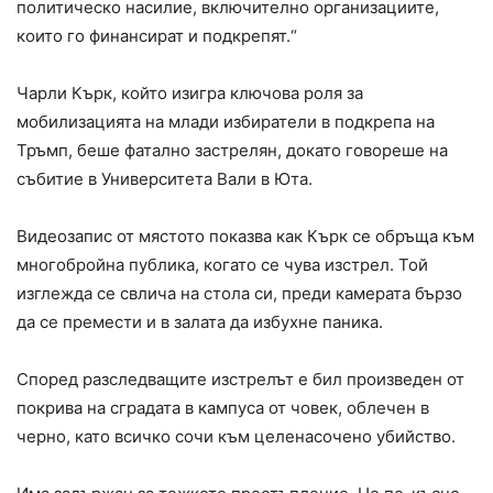
политическо насилие, включително организациите,
които го финансират и подкрепят.“
Чарли Кърк, който изигра ключова роля за
мобилизацията на млади избиратели в подкрепа на
Тръмп, беше фатално застрелян, докато говореше на
събитие в Университета Вали в Юта.
Видеозапис от мястото показва как Кърк се обръща към
многобройна публика, когато се чува изстрел. Той
изглежда се свлича на стола си, преди камерата бързо
да се премести и в залата да избухне паника.
Според разследващите изстрелът е бил произведен от
покрива на сградата в кампуса от човек, облечен в
черно, като всичко сочи към целенасочено убийство.