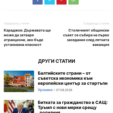
предишна статия
Следваща статия
Караджов: Държавата ще
Столичният общински
може да затваря
съвет се събира на първо
атракциони, ако бъде
заседание след лятната
установена опасност
ваканция
ДРУГИ СТАТИИ
Балтийските страни – от
съветска икономика към
европейски център за стартъпи
Хроники
-
07.08.2026
Битката за гражданство в САЩ:
Тръмп с нови мерки срещу
„родилния...