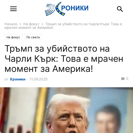
Начало
На фокус
Тръмп за убийството на Чарли Кърк: Това е
мрачен момент за Америка!
На фокус
По света
Тръмп за убийството на
Чарли Кърк: Това е мрачен
момент за Америка!
0
от
Хроники
-
11.09.2025