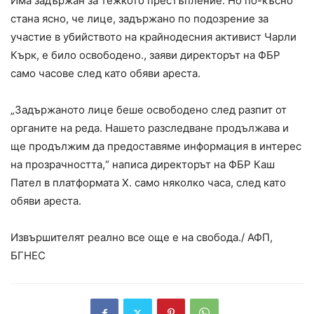
Има задържан за тежкото престъпление. Но по-късно
стана ясно, че лице, задържано по подозрение за
участие в убийството на крайнодесния активист Чарли
Кърк, е било освободено., заяви директорът на ФБР
само часове след като обяви ареста.
„Задържаното лице беше освободено след разпит от
органите на реда. Нашето разследване продължава и
ще продължим да предоставяме информация в интерес
на прозрачността,“ написа директорът на ФБР Каш
Пател в платформата X. само няколко часа, след като
обяви ареста.
Извършителят реално все още е на свобода./ АФП,
БГНЕС