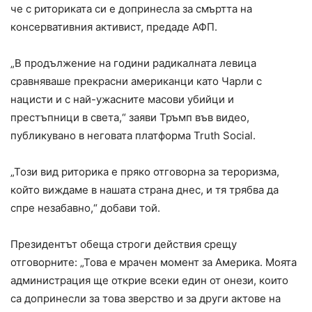
че с риториката си е допринесла за смъртта на
консервативния активист, предаде АФП.
„В продължение на години радикалната левица
сравняваше прекрасни американци като Чарли с
нацисти и с най-ужасните масови убийци и
престъпници в света,“ заяви Тръмп във видео,
публикувано в неговата платформа Truth Social.
„Този вид риторика е пряко отговорна за тероризма,
който виждаме в нашата страна днес, и тя трябва да
спре незабавно,“ добави той.
Президентът обеща строги действия срещу
отговорните: „Това е мрачен момент за Америка. Моята
администрация ще открие всеки един от онези, които
са допринесли за това зверство и за други актове на