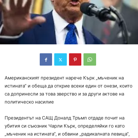
Американският президент нарече Кърк „мъченик на
истината“ и обеща да открие всеки един от онези, които
са допринесли за това зверство и за други актове на
политическо насилие
Президентът на САЩ Доналд Тръмп отдаде почит на
убития си съюзник Чарли Кърк, определяйки го като
„мъченик на истината“, и обвини „радикалната левица“,