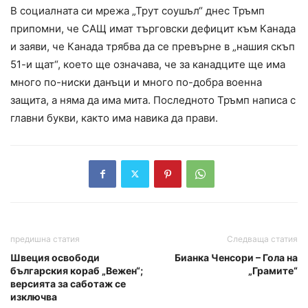
В социалната си мрежа „Трут соушъл“ днес Тръмп
припомни, че САЩ имат търговски дефицит към Канада
и заяви, че Канада трябва да се превърне в „нашия скъп
51-и щат“, което ще означава, че за канадците ще има
много по-ниски данъци и много по-добра военна
защита, а няма да има мита. Последното Тръмп написа с
главни букви, както има навика да прави.
предишна статия
Следваща статия
Швеция освободи
Бианка Ченсори – Гола на
българския кораб „Вежен“;
„Грамите“
версията за саботаж се
изключва