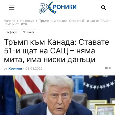
Начало
На фокус
Тръмп към Канада: Ставате 51-и щат на САЩ –
няма мита, има...
На фокус
По света
Тръмп към Канада: Ставате
51-и щат на САЩ – няма
мита, има ниски данъци
0
от
Хроники
-
03.02.2025