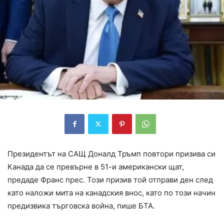
Президентът на САЩ Доналд Тръмп повтори призива си
Канада да се превърне в 51-и американски щат,
предаде Франс прес. Този призив той отправи ден след
като наложи мита на канадския внос, като по този начин
предизвика търговска война, пише БТА.