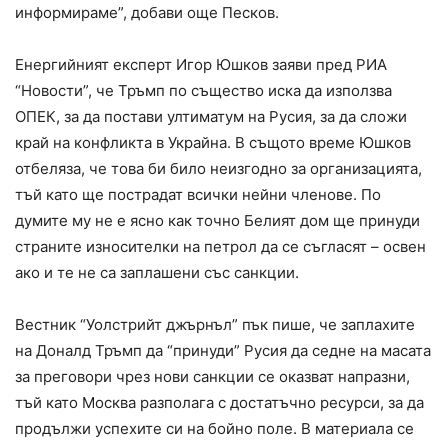
информираме”, добави още Песков.
Енергийният експерт Игор Юшков заяви пред РИА
“Новости”, че Тръмп по същество иска да използва
ОПЕК, за да постави ултиматум на Русия, за да сложи
край на конфликта в Украйна. В същото време Юшков
отбеляза, че това би било неизгодно за организацията,
тъй като ще пострадат всички нейни членове. По
думите му не е ясно как точно Белият дом ще принуди
страните износителки на петрол да се съгласят – освен
ако и те не са заплашени със санкции.
Вестник “Уолстрийт джърнъл” пък пише, че заплахите
на Доналд Тръмп да “принуди” Русия да седне на масата
за преговори чрез нови санкции се оказват напразни,
тъй като Москва разполага с достатъчно ресурси, за да
продължи успехите си на бойно поле. В материала се