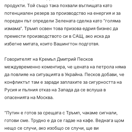
продукти. Той също така похвали въглищата като
потенциален резерв за производство на енергия и за
пореден път определи Зелената сделка като “голяма
измама”. Тръмп освен това призова едрия бизнес да
премести производството си в САЩ, ако иска да
избегне митата, които Вашингтон подготвя.
Говорителят на Кремъл Дмитрий Песков
междувременно коментира, че цената на петрола няма
да повлияе на ситуацията в Украйна. Песков добави, че
конфликтът там е заради заплахите за сигурността на
Русия и пълния отказ на Запада да се вслуша в
опасенията на Москва.
“Путин е готов за срещата с Тръмп, чакаме сигнали,
готови сме. Трудно е да се гадае на кафе. Веднага щом
нещо се случи, ако изобщо се случи, ще ви