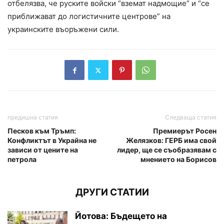
отбелязва, че руските войски “вземат надмощие” и “се
приближават до логистичните центрове” на
украинските въоръжени сили.
предишна статия
Следваща статия
Песков към Тръмп:
Премиерът Росен
Конфликтът в Украйна не
Желязков: ГЕРБ има свой
зависи от цените на
лидер, ще се съобразявам с
петрола
мнението на Борисов
ДРУГИ СТАТИИ
Йотова: Бъдещето на