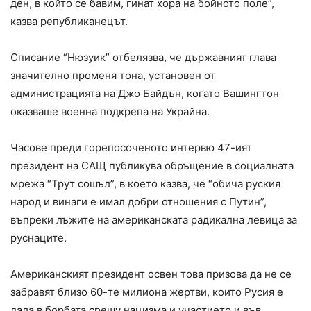
ден, в който се бавим, гинат хора на бойното поле”,
казва републиканецът.
Списание “Нюзуик” отбелязва, че държавният глава
значително променя тона, установен от
администрацията на Джо Байдън, когато Вашингтон
оказваше военна подкрепа на Украйна.
Часове преди горепосоченото интервю 47-ият
президент на САЩ публикува обръщение в социалната
мрежа “Трут сошъл”, в което казва, че “обича руския
народ и винаги е имал добри отношения с Путин”,
въпреки лъжите на американската радикална левица за
руснаците.
Американският президент освен това призова да не се
забравят близо 60-те милиона жертви, които Русия е
дала в борбата срешу нацизма и участието и във