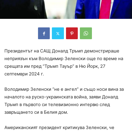
Президентът на САЩ Доналд Тръмп демонстрираше
неприязън към Володимир Зеленски още по време на
срещата им пред “Тръмп Тауър” в Ню Йорк, 27
септември 2024 г.
Володимир Зеленски “не е ангел” и също носи вина за
началото на руско-украинската война, заяви Доналд
Тръмп в първото си телевизионно интервю след
завръщането си в Белия дом.
Американският президент критикува Зеленски, че