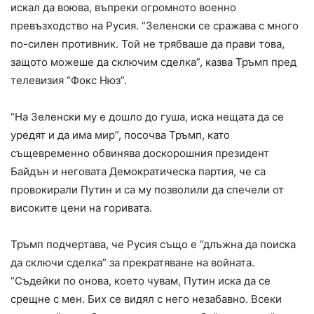
искал да воюва, въпреки огромното военно
превъзходство на Русия. “Зеленски се сражава с много
по-силен противник. Той не трябваше да прави това,
защото можеше да сключим сделка”, казва Тръмп пред
телевизия “Фокс Нюз”.
“На Зеленски му е дошло до гуша, иска нещата да се
уредят и да има мир”, посочва Тръмп, като
същевременно обвинява доскорошния президент
Байдън и неговата Демократическа партия, че са
провокирали Путин и са му позволили да спечели от
високите цени на горивата.
Тръмп подчертава, че Русия също е “длъжна да поиска
да сключи сделка” за прекратяване на войната.
“Съдейки по онова, което чувам, Путин иска да се
срещне с мен. Бих се видял с него незабавно. Всеки