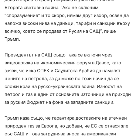
Втората световна война. “Ако не сключим
“споразумение” и то скоро, нямам друг избор, освен да
наложа високи нива на данъци, тарифи и санкции върху
всичко, което се продава от Русия на САЩ”, пише
Тръмп.
Президентът на САЩ също така се включи чрез
видеовръзка на икономическия форум в Давос, като
заяви, че иска ОПЕК и Саудитска Арабия да намалят
цените на петрола, за да може по този начин да се
сложи край на руско-украинската война. Износът на
петрол и газ е един от основните източници на приходи
за руския бюджет на фона на западните санкции.
Тръмп каза също, че гарантира доставките на втечнен
природен газ за Европа, но добави, че ЕС се отнася зле
със САЩ и това затруднява вноса на американски