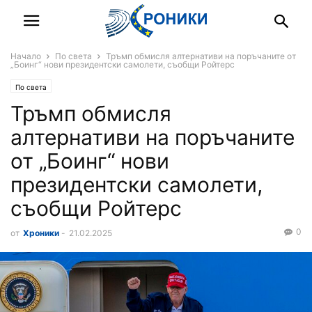
Начало
По света
Тръмп обмисля алтернативи на поръчаните от
„Боинг“ нови президентски самолети, съобщи Ройтерс
По света
Тръмп обмисля
алтернативи на поръчаните
от „Боинг“ нови
президентски самолети,
съобщи Ройтерс
0
от
Хроники
-
21.02.2025