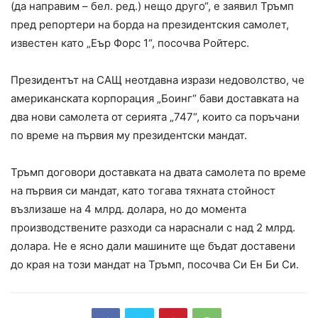
(да направим – бел. ред.) нещо друго“, е заявил Тръмп
пред репортери на борда на президентския самолет,
известен като „Еър Форс 1“, посочва Ройтерс.
Президентът на САЩ неотдавна изрази недоволство, че
американската корпорация „Боинг“ бави доставката на
два нови самолета от серията „747“, които са поръчани
по време на първия му президентски мандат.
Тръмп договори доставката на двата самолета по време
на първия си мандат, като тогава тяхната стойност
възлизаше на 4 млрд. долара, но до момента
производствените разходи са нараснали с над 2 млрд.
долара. Не е ясно дали машините ще бъдат доставени
до края на този мандат на Тръмп, посочва Си Ен Би Си.