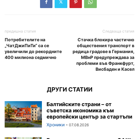
предишна статия
Следваща статия
Потребителите на
Стачка блокира частично
„ЧатДжиПиТи“ са се
обществения транспорт в
увеличили до рекордните
редица градове в Германия,
400 милиона седмично
МВнР предупреждава за
проблеми във Франкфурт,
Висбаден и Касел
ДРУГИ СТАТИИ
Балтийските страни – от
съветска икономика към
европейски център за стартъпи
Хроники
-
07.08.2026