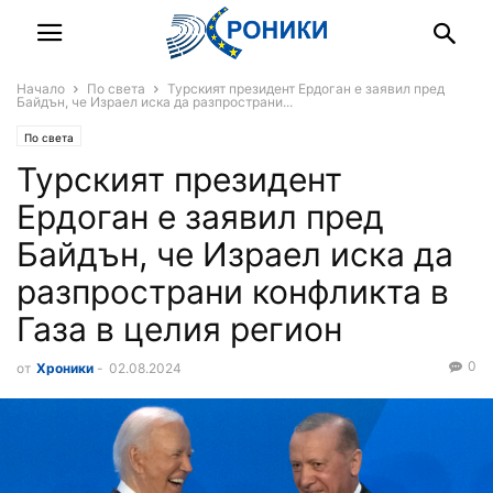
Начало
По света
Турският президент Ердоган е заявил пред
Байдън, че Израел иска да разпространи...
По света
Турският президент
Ердоган е заявил пред
Байдън, че Израел иска да
разпространи конфликта в
Газа в целия регион
0
от
Хроники
-
02.08.2024