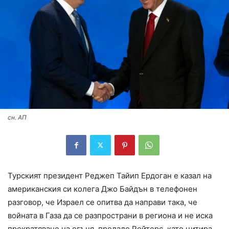
сн. АП
Турският президент Реджеп Тайип Ердоган е казал на
американския си колега Джо Байдън в телефонен
разговор, че Израел се опитва да направи така, че
войната в Газа да се разпространи в региона и не иска
прекратяване на огъня, предаде Ройтерс, като цитира