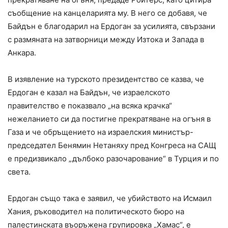
съобщение на канцеларията му. В него се добавя, че
Байдън е благодарил на Ердоган за усилията, свързани
с размяната на затворници между Изтока и Запада в
Анкара.
В изявление на турското президентство се казва, че
Ердоган е казал на Байдън, че израелското
правителство е показвало „на всяка крачка“
нежеланието си да постигне прекратяване на огъня в
Газа и че обръщението на израелския министър-
председател Бенямин Нетаняху пред Конгреса на САЩ
е предизвикало „дълбоко разочарование“ в Турция и по
света.
Ердоган също така е заявил, че убийството на Исмаил
Хания, ръководител на политическото бюро на
палестинската въоръжена групировка „Хамас“, е