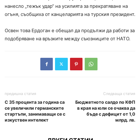
нанесло „тежък удар“ на усилията за прекратяване на
огъня, съобщиха от канцеларията на турския президент.
Освен това Ердоган е обещал да продължи да работи за
подобряване на връзките между съюзниците от НАТО.
предишна статия
Следваща статия
С 35 процента за година са
Бюджетното салдо по КФП
се увеличили германските
в края на юли се очаква да
стартъпи, занимаващи се с
бъде с дефицит от 1,0
изкуствен интелект
млрд. лв.