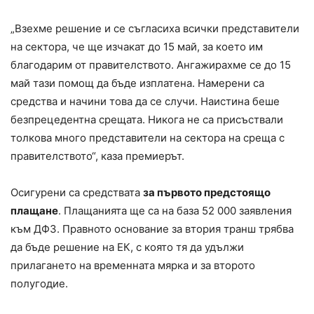
„Взехме решение и се съгласиха всички представители
на сектора, че ще изчакат до 15 май, за което им
благодарим от правителството. Ангажирахме се до 15
май тази помощ да бъде изплатена. Намерени са
средства и начини това да се случи. Наистина беше
безпрецедентна срещата. Никога не са присъствали
толкова много представители на сектора на среща с
правителството“, каза премиерът.
Осигурени са средствата
за първото предстоящо
плащане
. Плащанията ще са на база 52 000 заявления
към ДФЗ. Правното основание за втория транш трябва
да бъде решение на ЕК, с която тя да удължи
прилагането на временната мярка и за второто
полугодие.