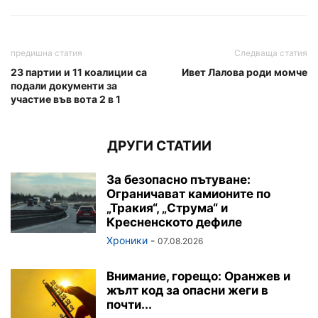
предишна статия
Следваща статия
23 партии и 11 коалиции са
Ивет Лалова роди момче
подали документи за
участие във вота 2 в 1
ДРУГИ СТАТИИ
За безопасно пътуване:
Ограничават камионите по
„Тракия“, „Струма“ и
Кресненското дефиле
Хроники
-
07.08.2026
Внимание, горещо: Оранжев и
жълт код за опасни жеги в
почти...