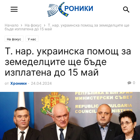
Начало
На фокус
Т. нар. украинска помощ за земеделците ще
бъде изплатена до 15 май
На фокус
У нас
Т. нар. украинска помощ за
земеделците ще бъде
изплатена до 15 май
0
от
Хроники
-
24.04.2024