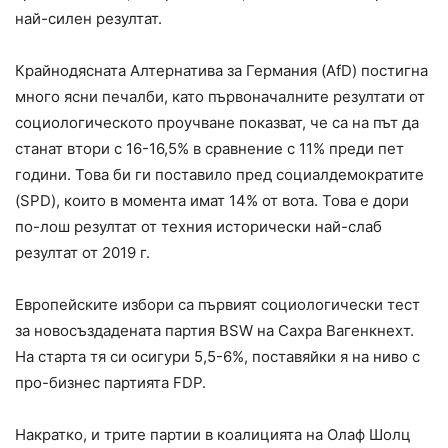
най-силен резултат.
Крайнодясната Алтернатива за Германия (AfD) постигна
много ясни печалби, като първоначалните резултати от
социологическото проучване показват, че са на път да
станат втори с 16-16,5% в сравнение с 11% преди пет
години. Това би ги поставило пред социалдемократите
(SPD), които в момента имат 14% от вота. Това е дори
по-лош резултат от техния исторически най-слаб
резултат от 2019 г.
Европейските избори са първият социологически тест
за новосъздадената партия BSW на Сахра Вагенкнехт.
На старта тя си осигури 5,5-6%, поставяйки я на ниво с
про-бизнес партията FDP.
Накратко, и трите партии в коалицията на Олаф Шолц