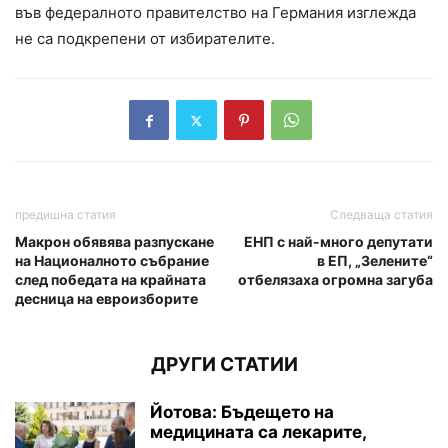
във федералното правителство на Германия изглежда
не са подкрепени от избирателите.
предишна статия
Следваща статия
Макрон обявява разпускане
ЕНП с най-много депутати
на Националното събрание
в ЕП, „Зелените“
след победата на крайната
отбелязаха огромна загуба
десница на евроизборите
ДРУГИ СТАТИИ
Йотова: Бъдещето на
медицината са лекарите,