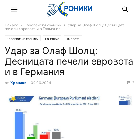
Начало
Европейски хроники
Удар за Олаф Шолц: Десницата
печели евровота и в Германия
Европейски хроники
На фокус
По света
Удар за Олаф Шолц:
Десницата печели евровота
и в Германия
0
от
Хроники
-
09.06.2024