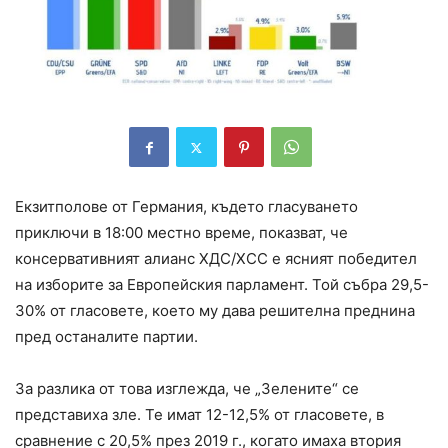
Екзитполове от Германия, където гласуването
приключи в 18:00 местно време, показват, че
консервативният алианс ХДС/ХСС е ясният победител
на изборите за Европейския парламент. Той събра 29,5-
30% от гласовете, което му дава решителна преднина
пред останалите партии.
За разлика от това изглежда, че „Зелените“ се
представиха зле. Те имат 12-12,5% от гласовете, в
сравнение с 20,5% през 2019 г., когато имаха втория