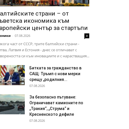
алтийските страни – от
ъветска икономика към
вропейски център за стартъпи
роники
-
07.08.2026
0
кога част от СССР, трите балтийски страни -
тва, Латвия и Естония - днес се отличават с
вореността си към иновациите и с нарастващия...
Битката за гражданство в
САЩ: Тръмп с нови мерки
срещу „родилния...
07.08.2026
За безопасно пътуване:
Ограничават камионите по
„Тракия“, „Струма“ и
Кресненското дефиле
07.08.2026