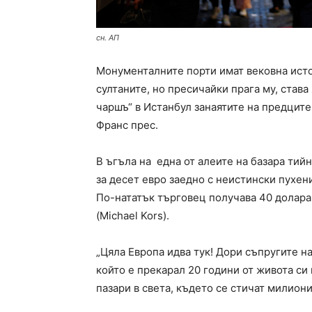
сн. АП
Moнументалните порти имат вековна исто
султаните, но пресичайки прага му, става
чаршъ“ в Истанбул занаятите на предцит
Франс прес.
В ъгъла на една от алеите на базара ти
за десет евро заедно с неистински пухени
По-нататък търговец получава 40 долара 
(Michael Kors).
„Цяла Европа идва тук! Дори съпругите н
който е прекарал 20 години от живота си
пазари в света, където се стичат милиони