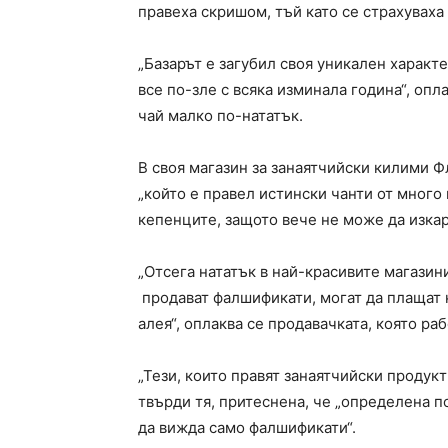
правеха скришом, тъй като се страхуваха
„Базарът е загубил своя уникален характ
все по-зле с всяка изминала година“, опл
чай малко по-нататък.
В своя магазин за занаятчийски килими 
„който е правел истински чанти от много 
кепенците, защото вече не може да изкар
„Отсега нататък в най-красивите магазин
продават фалшификати, могат да плащат н
алея“, оплаква се продавачката, която раб
„Тези, които правят занаятчийски продукти
твърди тя, притеснена, че „определена п
да вижда само фалшификати“.