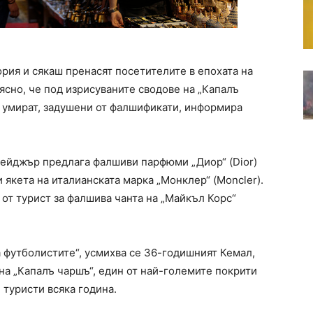
рия и сякаш пренасят посетителите в епохата на
 ясно, че под изрисуваните сводове на „Капалъ
е умират, задушени от фалшификати, информира
йнейджър предлага фалшиви парфюми „Диор“ (Dior)
 якета на италианската марка „Монклер“ (Moncler).
от турист за фалшива чанта на „Майкъл Корс“
а футболистите“, усмихва се 36-годишният Кемал,
 на „Капалъ чаршъ“, един от най-големите покрити
 туристи всяка година.