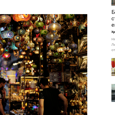
Б
с
е
Х
Ня
Ли
от