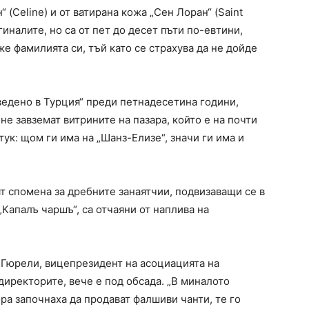
(Celine) и от ватирана кожа „Сен Лоран“ (Saint
гиналите, но са от пет до десет пъти по-евтини,
же фамилията си, тъй като се страхува да не дойде
ведено в Турция“ преди петнадесетина години,
не завземат витрините на пазара, който е на почти
тук: щом ги има на „Шанз-Елизе“, значи ги има и
ят спомена за дребните занаятчии, подвизаващи се в
Капалъ чаршъ“, са отчаяни от наплива на
 Гюрели, вицепрезидент на асоциацията на
директорите, вече е под обсада. „В миналото
ора започнаха да продават фалшиви чанти, те го