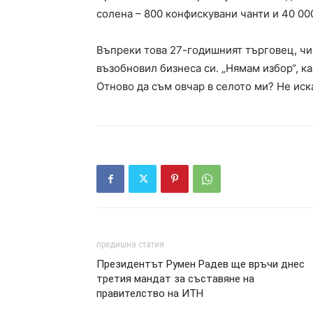
солена – 800 конфискувани чанти и 40 000
Въпреки това 27-годишният търговец, чи
възобновил бизнеса си. „Нямам избор“, ка
Отново да съм овчар в селото ми? Не иск
предишна статия
Президентът Румен Радев ще връчи днес
третия мандат за съставяне на
правителство на ИТН