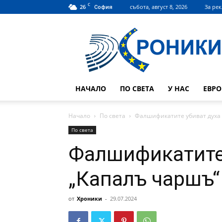
C
26
събота, август 8, 2026
За ре
София
Hroniki.bg
НАЧАЛО
ПО СВЕТА
У НАС
ЕВР
Начало
По света
Фалшификатите убиват духа 
По света
Фалшификатите 
„Капалъ чаршъ“
от
Хроники
-
29.07.2024