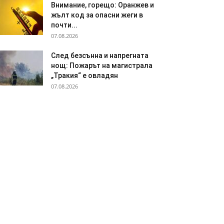
Внимание, горещо: Оранжев и
жълт код за опасни жеги в
почти...
07.08.2026
След безсънна и напрегната
нощ: Пожарът на магистрала
„Тракия“ е овладян
07.08.2026