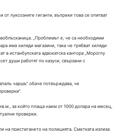
 от луксозните гиганти, въпреки това се опитват
авоблъсканица. „Проблемът е, че са необходими
азара има хиляди магазини, така че трябват хиляди
кат в истанбулската адвокатска кантора „Мороглу
сет души работят по казуси, свързани с
Капалъ чаршъ“ обаче потвърждава, че
проверки“.
в.м., за който плаща наем от 1000 долара на месец,
нтуални проверки.
ели на пристигането на полицията. Сметката излиза