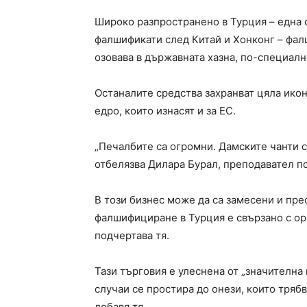
Широко разпространено в Турция – една о
фалшификати след Китай и Хонконг – фал
озовава в държавната хазна, по-специалн
Останалите средства захранват цяла ико
едро, които изнасят и за ЕС.
„Печалбите са огромни. Дамските чанти с
отбелязва Дилара Бурал, преподавател по
В този бизнес може да са замесени и пре
фалшифициране в Турция е свързано с орг
подчертава тя.
Тази търговия е улеснена от „значителна
случаи се простира до онези, които трябв
добавя тя.