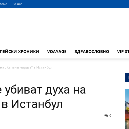
клама
За нас
ОПЕЙСКИ ХРОНИКИ
VOAYAGE
ЗДРАВОСЛОВНО
VIP S
на „Капалъ чаршъ“ в Истанбул
убиват духа на
 в Истанбул
0