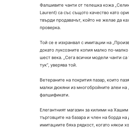
Фалшивите чанти от телешка кожа „Селин“ 
Laurent) са със същото качество като ори
твърди продавачът, който не желае да ка
проверка.
Той се е изхранвал с имитации на „Произ
докато луксозните копия малко по-малко 
шест века. „Сега всички модели чанти са 
тук“, уверява той.
Ветераните на покрития пазар, които паз
малки дюкяни из многобройните алеи на „
фалшификати.
Елегантният магазин за килими на Хашим
търговците на базара и член на борда на 
имитациите бяха рядкост, когато някои х