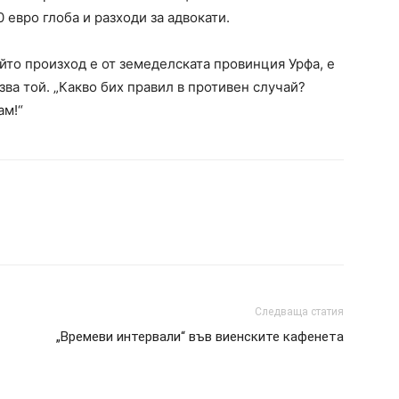
 евро глоба и разходи за адвокати.
йто произход е от земеделската провинция Урфа, е
зва той. „Какво бих правил в противен случай?
ам!“
Следваща статия
„Времеви интервали“ във виенските кафенета