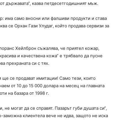
 от държавата“, казва петдесетгодишният мъж.
ер: има само вносни или фалшиви продукти и става
аква се Орхан Гази Улудаг, който продава сервизи за
Флоранс Хейлброн съжалява, че приятел кожар,
красива и качествена кожа“ е трябвало да пусне
ва прехраната си с тях.
и ще се продават имитации! Само тези, които
аем от 10 до 15 000 долара на месец на главната
оти на базара от 1998 г.
, не могат да се справят. Пазарът губи душата си“,
о-заможна клиентела вече не идва, защото не иска