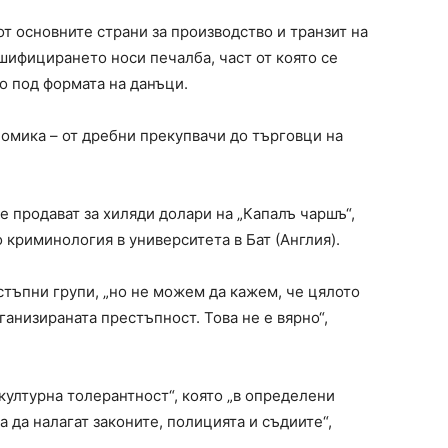
т основните страни за производство и транзит на
шифицирането носи печалба, част от която се
о под формата на данъци.
номика – от дребни прекупвачи до търговци на
е продават за хиляди долари на „Капалъ чаршъ“,
 криминология в университета в Бат (Англия).
стъпни групи, „но не можем да кажем, че цялото
анизираната престъпност. Това не е вярно“,
 културна толерантност“, която „в определени
а да налагат законите, полицията и съдиите“,