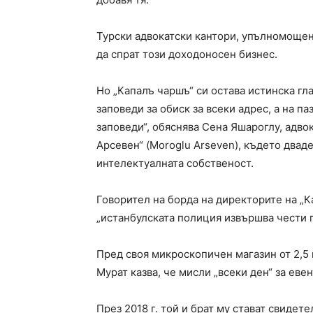
Турски адвокатски кантори, упълномощени
да спрат този доходоносен бизнес.
Но „Капалъ чаршъ“ си остава истинска гл
заповеди за обиск за всеки адрес, а на п
заповеди“, обяснява Сена Яшароглу, адво
Арсевен“ (Moroglu Arseven), където дваде
интелектуалната собственост.
Говорител на борда на директорите на „
„истанбулската полиция извършва чести 
Пред своя микроскопичен магазин от 2,5 к
Мурат казва, че мисли „всеки ден“ за еве
През 2018 г. той и брат му стават свидет