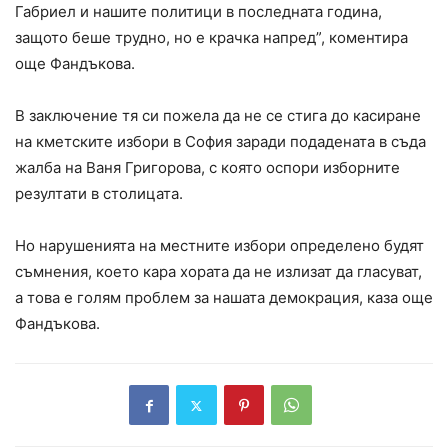
Габриел и нашите политици в последната година,
защото беше трудно, но е крачка напред”, коментира
още Фандъкова.
В заключение тя си пожела да не се стига до касиране
на кметските избори в София заради подадената в съда
жалба на Ваня Григорова, с която оспори изборните
резултати в столицата.
Но нарушенията на местните избори определено будят
съмнения, което кара хората да не излизат да гласуват,
а това е голям проблем за нашата демокрация, каза още
Фандъкова.