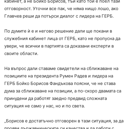
кабинет, а не Бойко Борисов, тъй като той е поел тази
отговорност. Уточни все пак, че няма нищо лошо, ако
Главчев реши да потърси диалог с лидера на ГЕРБ.
По думите ѝ е и негово решение дали ще покани в
служебния кабинет лица от ГЕРБ, като не пропусна да
увери, че всички в партията са доказани експерти в
своите области.
На въпрос дали ставаме свидетели на сближаване на
позициите на президента Румен Радев и лидера на
ГЕРБ Бойко Борисов Фандъкова поясни, че не става
дума за сближаване на позиции, а по-скоро двамата са
принудени да работят заедно предвид сложната
ситуация не само у нас, но и по света.
„Борисов е достатъчно отговорен в тази ситуация, за да
прояви държавническите си качества и да работи с