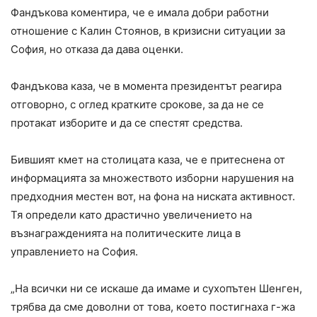
Фандъкова коментира, че е имала добри работни
отношение с Калин Стоянов, в кризисни ситуации за
София, но отказа да дава оценки.
Фандъкова каза, че в момента президентът реагира
отговорно, с оглед кратките срокове, за да не се
протакат изборите и да се спестят средства.
Бившият кмет на столицата каза, че е притеснена от
информацията за множеството изборни нарушения на
предходния местен вот, на фона на ниската активност.
Тя определи като драстично увеличението на
възнагражденията на политическите лица в
управлението на София.
„На всички ни се искаше да имаме и сухопътен Шенген,
трябва да сме доволни от това, което постигнаха г-жа