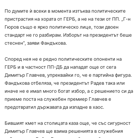
По думите ѝ всеки в момента изтъква политическите
пристрастия на хората от ГЕРБ, а не на тези от ПП. „Г-н
Гюров също е ярко политическо лице, този двоен
стандарт не го разбирам. Изборът на президентът беше
стеснен”, заяви Фандъкова.
Според нея не е редно политическите опоненти на
ГЕРБ и в частност ПП-ДБ да нападат още от сега
Димитър Главчев, упреквайки го, че е партийна фигура.
Фандъкова отбеляза, че президентът Радев така или
иначе не е имал много богат избор, а с решението си да
приеме поста на служебен премиер Главчев е
предотвратил държавата да изпадне в хаос.
Бившият кмет на столицата каза още, че със сигурност
Димитър Главчев ще взима решенията в служебния