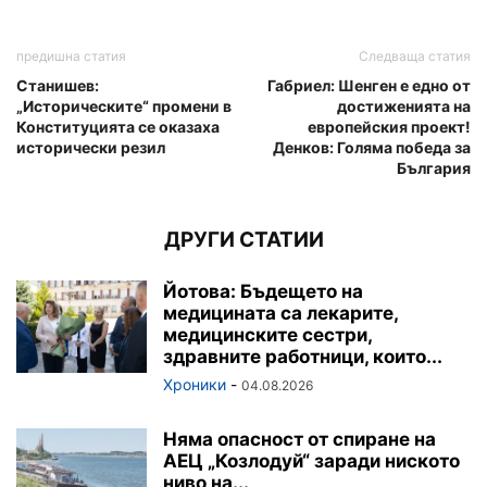
предишна статия
Следваща статия
Станишев:
Габриел: Шенген е едно от
„Историческите“ промени в
достиженията на
Конституцията се оказаха
европейския проект!
исторически резил
Денков: Голяма победа за
България
ДРУГИ СТАТИИ
Йотова: Бъдещето на
медицината са лекарите,
медицинските сестри,
здравните работници, които...
Хроники
-
04.08.2026
Няма опасност от спиране на
АЕЦ „Козлодуй“ заради ниското
ниво на...