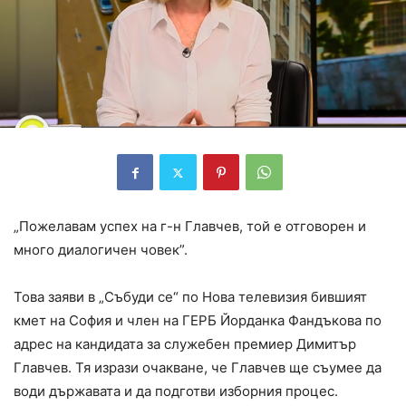
„Пожелавам успех на г-н Главчев, той е отговорен и
много диалогичен човек”.
Това заяви в „Събуди се“ по Нова телевизия бившият
кмет на София и член на ГЕРБ Йорданка Фандъкова по
адрес на кандидата за служебен премиер Димитър
Главчев. Тя изрази очакване, че Главчев ще съумее да
води държавата и да подготви изборния процес.