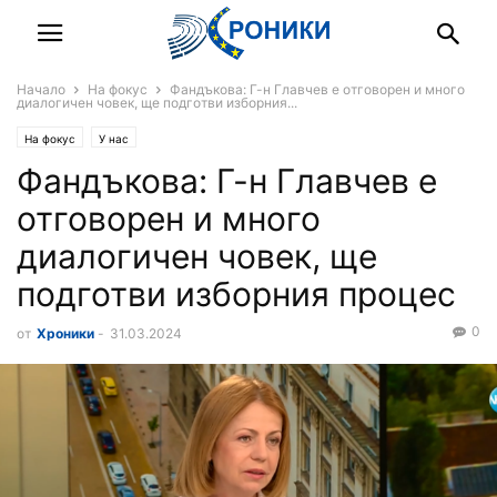
Начало
На фокус
Фандъкова: Г-н Главчев е отговорен и много
диалогичен човек, ще подготви изборния...
На фокус
У нас
Фандъкова: Г-н Главчев е
отговорен и много
диалогичен човек, ще
подготви изборния процес
0
от
Хроники
-
31.03.2024